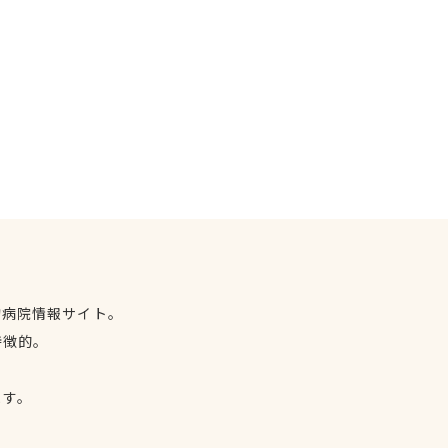
物病院情報サイト。
特徴的。
、
ます。