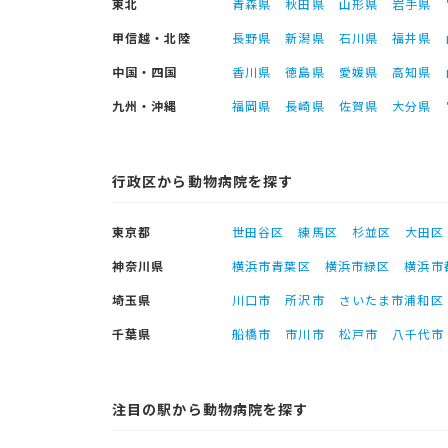
東北
青森県
秋田県
山形県
岩手県
甲信越・北陸
長野県
新潟県
石川県
福井県
中国・四国
香川県
徳島県
愛媛県
高知県
九州・沖縄
福岡県
長崎県
佐賀県
大分県
行政区から動物病院を探す
東京都
世田谷区
練馬区
杉並区
大田区
神奈川県
横浜市青葉区
横浜市緑区
横浜市
埼玉県
川口市
所沢市
さいたま市浦和区
千葉県
船橋市
市川市
松戸市
八千代市
注目の駅から動物病院を探す