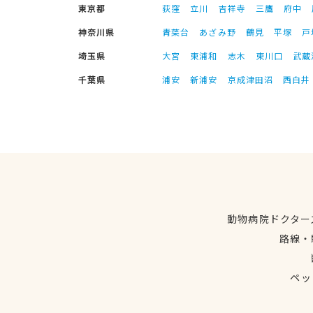
東京都
荻窪
立川
吉祥寺
三鷹
府中
神奈川県
青葉台
あざみ野
鶴見
平塚
戸
埼玉県
大宮
東浦和
志木
東川口
武蔵
千葉県
浦安
新浦安
京成津田沼
西白井
動物病院ドクター
路線・
ペッ