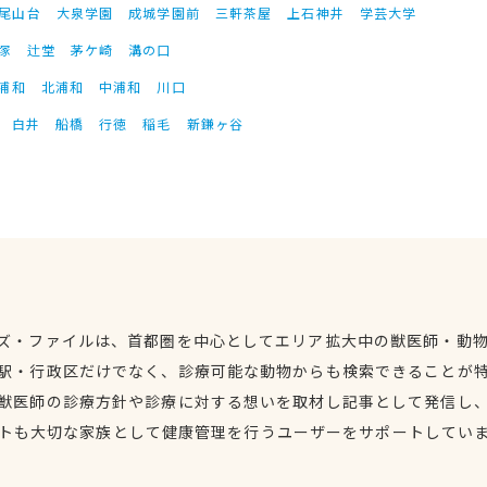
尾山台
大泉学園
成城学園前
三軒茶屋
上石神井
学芸大学
塚
辻堂
茅ケ崎
溝の口
浦和
北浦和
中浦和
川口
白井
船橋
行徳
稲毛
新鎌ヶ谷
ズ・ファイルは、首都圏を中心としてエリア拡大中の獣医師・動
駅・行政区だけでなく、診療可能な動物からも検索できることが
獣医師の診療方針や診療に対する想いを取材し記事として発信し
トも大切な家族として健康管理を行うユーザーをサポートしてい