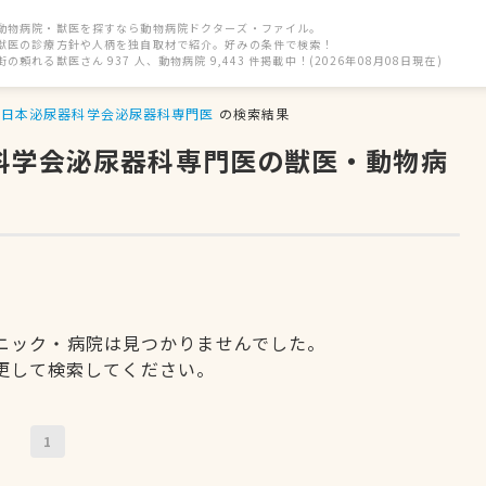
動物病院・獣医を探すなら動物病院ドクターズ・ファイル。
獣医の診療方針や人柄を独自取材で紹介。好みの条件で検索！
街の頼れる獣医さん 937 人、動物病院 9,443 件掲載中！(2026年08月08日現在)
日本泌尿器科学会泌尿器科専門医
の検索結果
器科学会泌尿器科専門医の獣医・動物病
ニック・病院は見つかりませんでした。
更して検索してください。
1