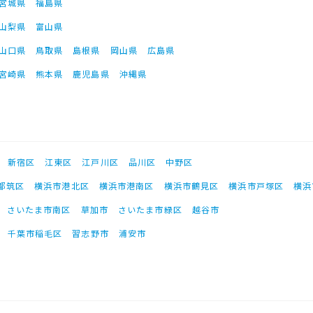
宮城県
福島県
山梨県
富山県
山口県
鳥取県
島根県
岡山県
広島県
宮崎県
熊本県
鹿児島県
沖縄県
新宿区
江東区
江戸川区
品川区
中野区
都筑区
横浜市港北区
横浜市港南区
横浜市鶴見区
横浜市戸塚区
横浜
さいたま市南区
草加市
さいたま市緑区
越谷市
千葉市稲毛区
習志野市
浦安市