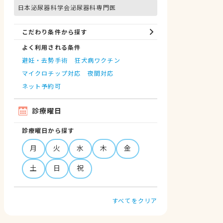
日本泌尿器科学会泌尿器科専門医
こだわり条件から探す
よく利用される条件
避妊・去勢手術
狂犬病ワクチン
マイクロチップ対応
夜間対応
ネット予約可
診療曜日
診療曜日から探す
月
火
水
木
金
土
日
祝
すべてをクリア