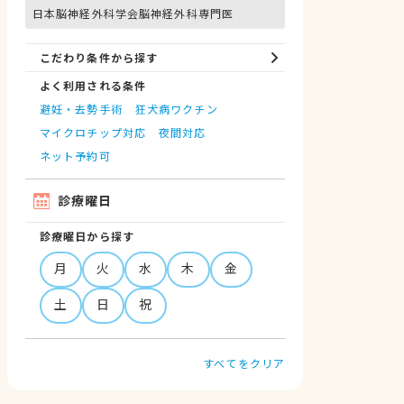
日本脳神経外科学会脳神経外科専門医
こだわり条件から探す
よく利用される条件
避妊・去勢手術
狂犬病ワクチン
マイクロチップ対応
夜間対応
ネット予約可
診療曜日
診療曜日から探す
月
火
水
木
金
土
日
祝
すべてをクリア