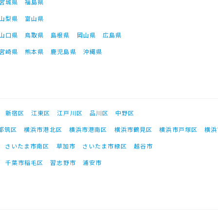
宮城県
福島県
山梨県
富山県
山口県
鳥取県
島根県
岡山県
広島県
宮崎県
熊本県
鹿児島県
沖縄県
新宿区
江東区
江戸川区
品川区
中野区
都筑区
横浜市港北区
横浜市港南区
横浜市鶴見区
横浜市戸塚区
横浜
さいたま市南区
草加市
さいたま市緑区
越谷市
千葉市稲毛区
習志野市
浦安市