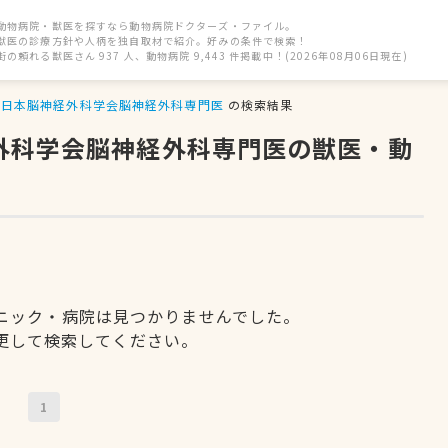
動物病院・獣医を探すなら動物病院ドクターズ・ファイル。
獣医の診療方針や人柄を独自取材で紹介。好みの条件で検索！
街の頼れる獣医さん 937 人、動物病院 9,443 件掲載中！(2026年08月06日現在)
日本脳神経外科学会脳神経外科専門医
の検索結果
経外科学会脳神経外科専門医の獣医・動
ニック・病院は見つかりませんでした。
更して検索してください。
1