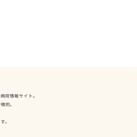
物病院情報サイト。
特徴的。
、
ます。