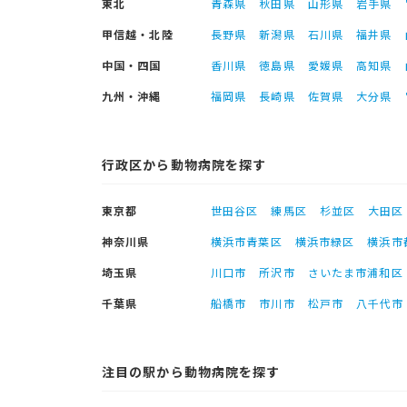
東北
青森県
秋田県
山形県
岩手県
甲信越・北陸
長野県
新潟県
石川県
福井県
中国・四国
香川県
徳島県
愛媛県
高知県
九州・沖縄
福岡県
長崎県
佐賀県
大分県
行政区から動物病院を探す
東京都
世田谷区
練馬区
杉並区
大田区
神奈川県
横浜市青葉区
横浜市緑区
横浜市
埼玉県
川口市
所沢市
さいたま市浦和区
千葉県
船橋市
市川市
松戸市
八千代市
注目の駅から動物病院を探す