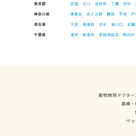
東京都
荻窪
立川
吉祥寺
三鷹
府中
神奈川県
青葉台
あざみ野
鶴見
平塚
戸
埼玉県
大宮
東浦和
志木
東川口
武蔵
千葉県
浦安
新浦安
京成津田沼
西白井
動物病院ドクター
路線・
ペッ