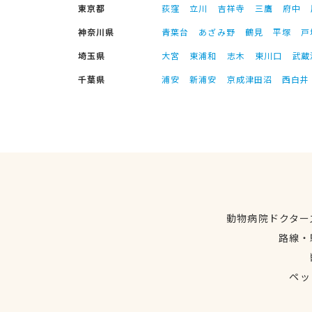
東京都
荻窪
立川
吉祥寺
三鷹
府中
神奈川県
青葉台
あざみ野
鶴見
平塚
戸
埼玉県
大宮
東浦和
志木
東川口
武蔵
千葉県
浦安
新浦安
京成津田沼
西白井
動物病院ドクター
路線・
ペッ