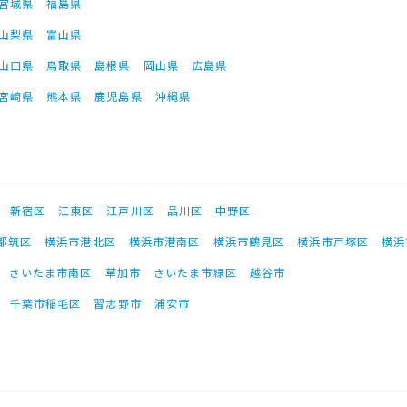
宮城県
福島県
山梨県
富山県
山口県
鳥取県
島根県
岡山県
広島県
宮崎県
熊本県
鹿児島県
沖縄県
新宿区
江東区
江戸川区
品川区
中野区
都筑区
横浜市港北区
横浜市港南区
横浜市鶴見区
横浜市戸塚区
横浜
さいたま市南区
草加市
さいたま市緑区
越谷市
千葉市稲毛区
習志野市
浦安市