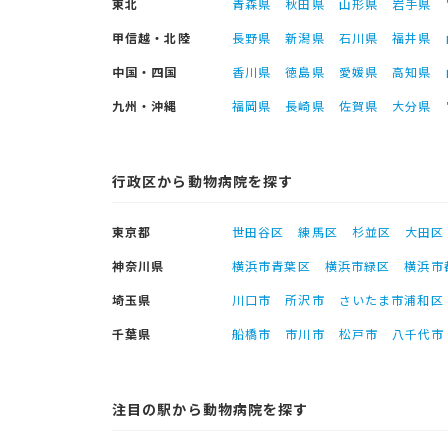
東北
青森県
秋田県
山形県
岩手県
甲信越・北陸
長野県
新潟県
石川県
福井県
中国・四国
香川県
徳島県
愛媛県
高知県
九州・沖縄
福岡県
長崎県
佐賀県
大分県
行政区から動物病院を探す
東京都
世田谷区
練馬区
杉並区
大田区
神奈川県
横浜市青葉区
横浜市緑区
横浜市
埼玉県
川口市
所沢市
さいたま市浦和区
千葉県
船橋市
市川市
松戸市
八千代市
注目の駅から動物病院を探す