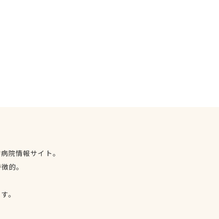
物病院情報サイト。
特徴的。
、
ます。