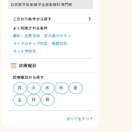
日本医学放射線学会放射線科専門医
こだわり条件から探す
よく利用される条件
避妊・去勢手術
狂犬病ワクチン
マイクロチップ対応
夜間対応
ネット予約可
診療曜日
診療曜日から探す
月
火
水
木
金
土
日
祝
すべてをクリア