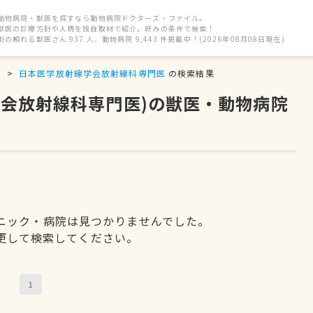
動物病院・獣医を探すなら動物病院ドクターズ・ファイル。
獣医の診療方針や人柄を独自取材で紹介。好みの条件で検索！
街の頼れる獣医さん 937 人、動物病院 9,443 件掲載中！(2026年08月08日現在)
区
日本医学放射線学会放射線科専門医
の検索結果
学会放射線科専門医)の獣医・動物病院
ニック・病院は見つかりませんでした。
更して検索してください。
1