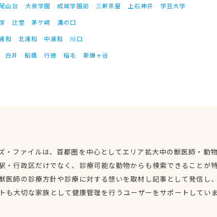
尾山台
大泉学園
成城学園前
三軒茶屋
上石神井
学芸大学
塚
辻堂
茅ケ崎
溝の口
浦和
北浦和
中浦和
川口
白井
船橋
行徳
稲毛
新鎌ヶ谷
ズ・ファイルは、首都圏を中心としてエリア拡大中の獣医師・動
駅・行政区だけでなく、診療可能な動物からも検索できることが
獣医師の診療方針や診療に対する想いを取材し記事として発信し
トも大切な家族として健康管理を行うユーザーをサポートしてい