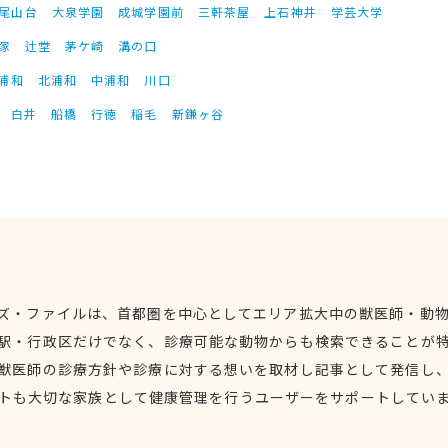
尾山台
大泉学園
成城学園前
三軒茶屋
上石神井
学芸大学
塚
辻堂
茅ケ崎
溝の口
浦和
北浦和
中浦和
川口
白井
船橋
行徳
稲毛
新鎌ヶ谷
ズ・ファイルは、首都圏を中心としてエリア拡大中の獣医師・動
駅・行政区だけでなく、診療可能な動物からも検索できることが
獣医師の診療方針や診療に対する想いを取材し記事として発信し
トも大切な家族として健康管理を行うユーザーをサポートしてい