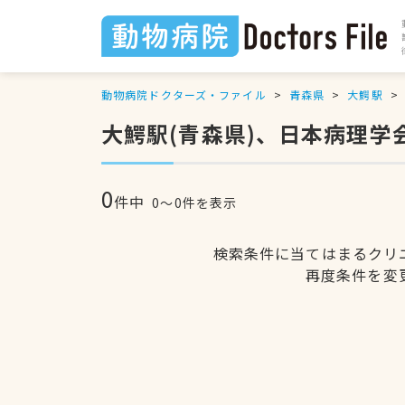
動物病院ドクターズ・ファイル
青森県
大鰐駅
大鰐駅(青森県)、日本病理
0
件中
0〜0件を表示
検索条件に当てはまるクリ
再度条件を変