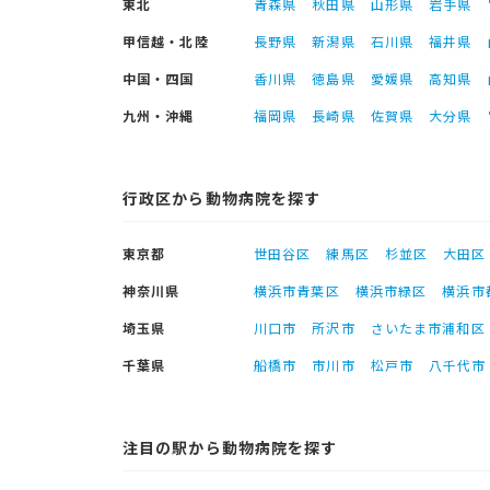
東北
青森県
秋田県
山形県
岩手県
甲信越・北陸
長野県
新潟県
石川県
福井県
中国・四国
香川県
徳島県
愛媛県
高知県
九州・沖縄
福岡県
長崎県
佐賀県
大分県
行政区から動物病院を探す
東京都
世田谷区
練馬区
杉並区
大田区
神奈川県
横浜市青葉区
横浜市緑区
横浜市
埼玉県
川口市
所沢市
さいたま市浦和区
千葉県
船橋市
市川市
松戸市
八千代市
注目の駅から動物病院を探す