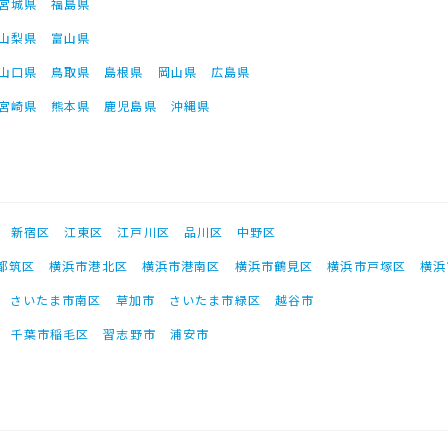
宮城県
福島県
山梨県
富山県
山口県
鳥取県
島根県
岡山県
広島県
宮崎県
熊本県
鹿児島県
沖縄県
新宿区
江東区
江戸川区
品川区
中野区
都筑区
横浜市港北区
横浜市港南区
横浜市鶴見区
横浜市戸塚区
横浜
さいたま市南区
草加市
さいたま市緑区
越谷市
千葉市稲毛区
習志野市
浦安市