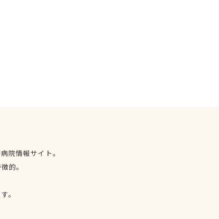
物病院情報サイト。
特徴的。
、
ます。