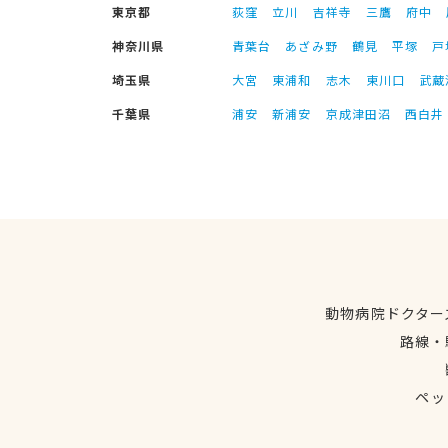
東京都
荻窪
立川
吉祥寺
三鷹
府中
神奈川県
青葉台
あざみ野
鶴見
平塚
戸
埼玉県
大宮
東浦和
志木
東川口
武蔵
千葉県
浦安
新浦安
京成津田沼
西白井
動物病院ドクター
路線・
ペッ