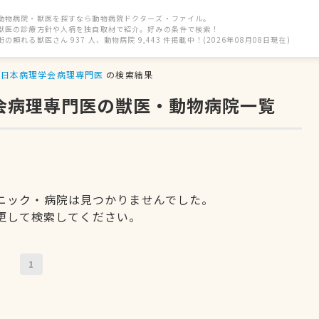
動物病院・獣医を探すなら動物病院ドクターズ・ファイル。
獣医の診療方針や人柄を独自取材で紹介。好みの条件で検索！
街の頼れる獣医さん 937 人、動物病院 9,443 件掲載中！(2026年08月08日現在)
日本病理学会病理専門医
の検索結果
学会病理専門医の獣医・動物病院一覧
ニック・病院は見つかりませんでした。
更して検索してください。
1