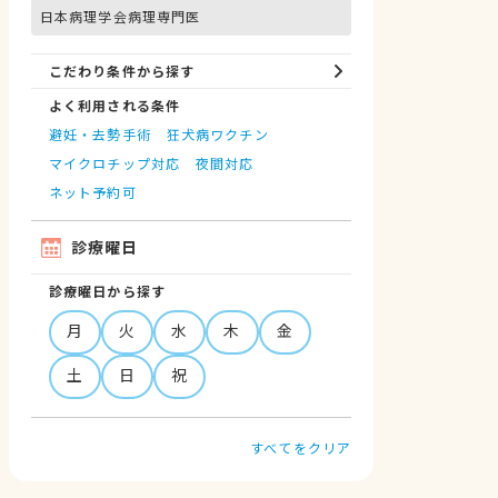
日本病理学会病理専門医
こだわり条件から探す
よく利用される条件
避妊・去勢手術
狂犬病ワクチン
マイクロチップ対応
夜間対応
ネット予約可
診療曜日
診療曜日から探す
月
火
水
木
金
土
日
祝
すべてをクリア