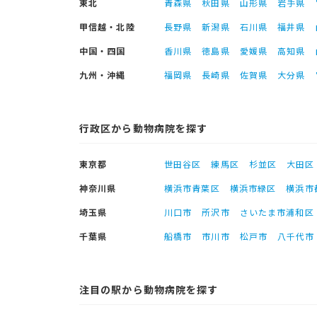
東北
青森県
秋田県
山形県
岩手県
甲信越・北陸
長野県
新潟県
石川県
福井県
中国・四国
香川県
徳島県
愛媛県
高知県
九州・沖縄
福岡県
長崎県
佐賀県
大分県
行政区から動物病院を探す
東京都
世田谷区
練馬区
杉並区
大田区
神奈川県
横浜市青葉区
横浜市緑区
横浜市
埼玉県
川口市
所沢市
さいたま市浦和区
千葉県
船橋市
市川市
松戸市
八千代市
注目の駅から動物病院を探す