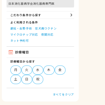
日本消化器病学会消化器病専門医
こだわり条件から探す
よく利用される条件
避妊・去勢手術
狂犬病ワクチン
マイクロチップ対応
夜間対応
ネット予約可
診療曜日
診療曜日から探す
月
火
水
木
金
土
日
祝
すべてをクリア