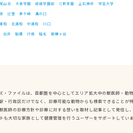
尾山台
大泉学園
成城学園前
三軒茶屋
上石神井
学芸大学
塚
辻堂
茅ケ崎
溝の口
浦和
北浦和
中浦和
川口
白井
船橋
行徳
稲毛
新鎌ヶ谷
ズ・ファイルは、首都圏を中心としてエリア拡大中の獣医師・動
駅・行政区だけでなく、診療可能な動物からも検索できることが
獣医師の診療方針や診療に対する想いを取材し記事として発信し
トも大切な家族として健康管理を行うユーザーをサポートしてい