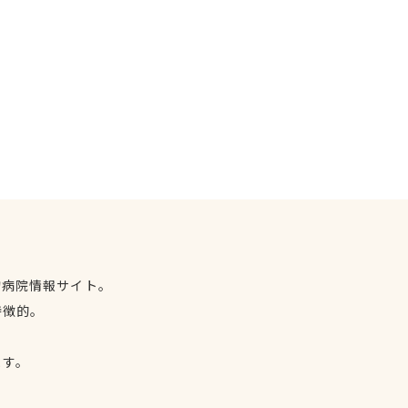
物病院情報サイト。
特徴的。
、
ます。