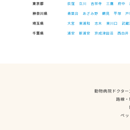
東京都
荻窪
立川
吉祥寺
三鷹
府中
神奈川県
青葉台
あざみ野
鶴見
平塚
戸
埼玉県
大宮
東浦和
志木
東川口
武蔵
千葉県
浦安
新浦安
京成津田沼
西白井
動物病院ドクター
路線・
ペッ