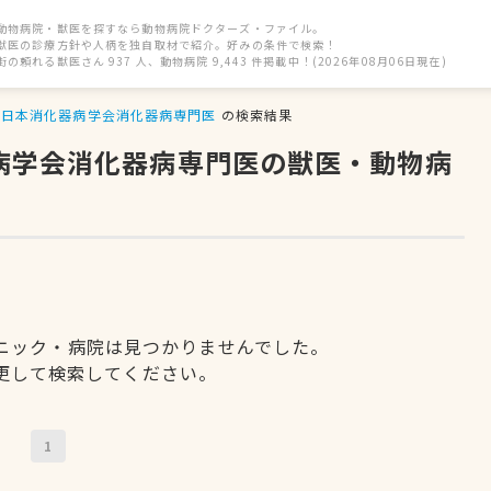
動物病院・獣医を探すなら動物病院ドクターズ・ファイル。
獣医の診療方針や人柄を独自取材で紹介。好みの条件で検索！
街の頼れる獣医さん 937 人、動物病院 9,443 件掲載中！(2026年08月06日現在)
日本消化器病学会消化器病専門医
の検索結果
器病学会消化器病専門医の獣医・動物病
ニック・病院は見つかりませんでした。
更して検索してください。
1