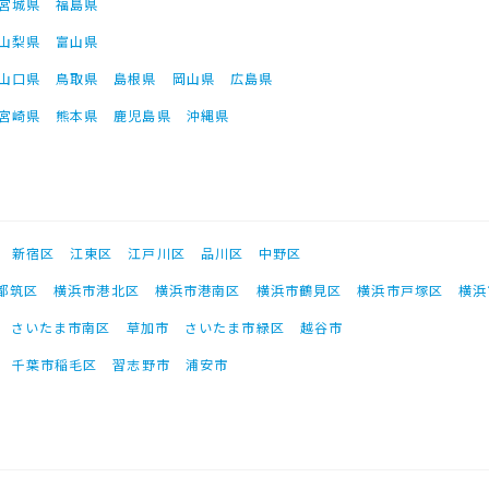
宮城県
福島県
山梨県
富山県
山口県
鳥取県
島根県
岡山県
広島県
宮崎県
熊本県
鹿児島県
沖縄県
新宿区
江東区
江戸川区
品川区
中野区
都筑区
横浜市港北区
横浜市港南区
横浜市鶴見区
横浜市戸塚区
横浜
さいたま市南区
草加市
さいたま市緑区
越谷市
千葉市稲毛区
習志野市
浦安市