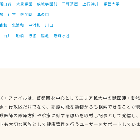
尾山台
大泉学園
成城学園前
三軒茶屋
上石神井
学芸大学
塚
辻堂
茅ケ崎
溝の口
浦和
北浦和
中浦和
川口
白井
船橋
行徳
稲毛
新鎌ヶ谷
ズ・ファイルは、首都圏を中心としてエリア拡大中の獣医師・動
駅・行政区だけでなく、診療可能な動物からも検索できることが
獣医師の診療方針や診療に対する想いを取材し記事として発信し
トも大切な家族として健康管理を行うユーザーをサポートしてい