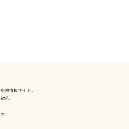
物病院情報サイト。
特徴的。
、
ます。