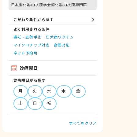
日本消化器内視鏡学会消化器内視鏡専門医
こだわり条件から探す
よく利用される条件
避妊・去勢手術
狂犬病ワクチン
マイクロチップ対応
夜間対応
ネット予約可
診療曜日
診療曜日から探す
月
火
水
木
金
土
日
祝
すべてをクリア