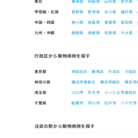
東北
青森県
秋田県
山形県
岩手県
甲信越・北陸
長野県
新潟県
石川県
福井県
中国・四国
香川県
徳島県
愛媛県
高知県
九州・沖縄
福岡県
長崎県
佐賀県
大分県
行政区から動物病院を探す
東京都
世田谷区
練馬区
杉並区
大田区
神奈川県
横浜市青葉区
横浜市緑区
横浜市
埼玉県
川口市
所沢市
さいたま市浦和区
千葉県
船橋市
市川市
松戸市
八千代市
注目の駅から動物病院を探す