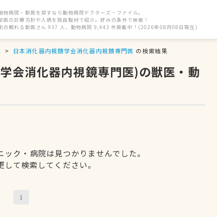
動物病院・獣医を探すなら動物病院ドクターズ・ファイル。
獣医の診療方針や人柄を独自取材で紹介。好みの条件で検索！
街の頼れる獣医さん 937 人、動物病院 9,443 件掲載中！(2026年08月08日現在)
区
日本消化器内視鏡学会消化器内視鏡専門医
の検索結果
鏡学会消化器内視鏡専門医)の獣医・動
ニック・病院は見つかりませんでした。
更して検索してください。
1