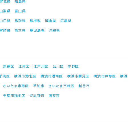
宮城県
福島県
山梨県
富山県
山口県
鳥取県
島根県
岡山県
広島県
宮崎県
熊本県
鹿児島県
沖縄県
新宿区
江東区
江戸川区
品川区
中野区
都筑区
横浜市港北区
横浜市港南区
横浜市鶴見区
横浜市戸塚区
横浜
さいたま市南区
草加市
さいたま市緑区
越谷市
千葉市稲毛区
習志野市
浦安市