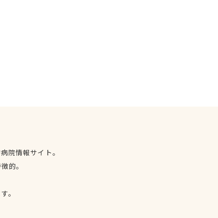
物病院情報サイト。
特徴的。
、
ます。