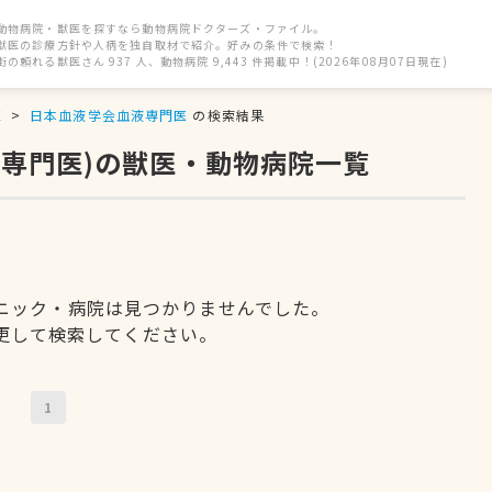
動物病院・獣医を探すなら動物病院ドクターズ・ファイル。
獣医の診療方針や人柄を独自取材で紹介。好みの条件で検索！
街の頼れる獣医さん 937 人、動物病院 9,443 件掲載中！(2026年08月07日現在)
区
日本血液学会血液専門医
の検索結果
液専門医)の獣医・動物病院一覧
ニック・病院は見つかりませんでした。
更して検索してください。
1