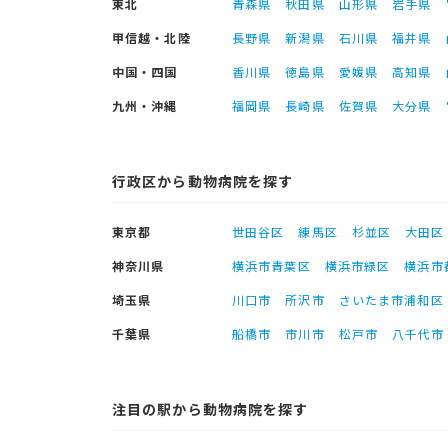
東北
青森県
秋田県
山形県
岩手県
甲信越・北陸
長野県
新潟県
石川県
福井県
中国・四国
香川県
徳島県
愛媛県
高知県
九州・沖縄
福岡県
長崎県
佐賀県
大分県
行政区から動物病院を探す
東京都
世田谷区
練馬区
杉並区
大田区
神奈川県
横浜市青葉区
横浜市緑区
横浜市
埼玉県
川口市
所沢市
さいたま市浦和区
千葉県
船橋市
市川市
松戸市
八千代市
注目の駅から動物病院を探す