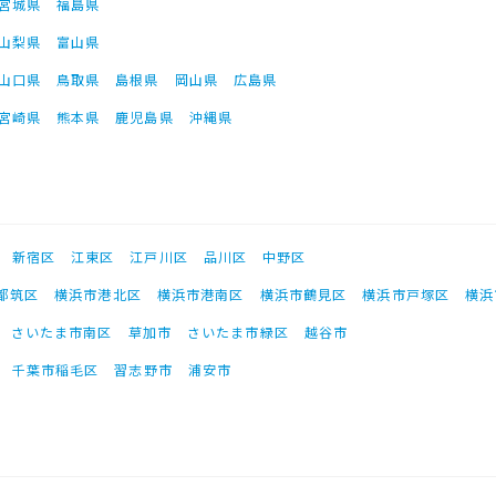
宮城県
福島県
山梨県
富山県
山口県
鳥取県
島根県
岡山県
広島県
宮崎県
熊本県
鹿児島県
沖縄県
新宿区
江東区
江戸川区
品川区
中野区
都筑区
横浜市港北区
横浜市港南区
横浜市鶴見区
横浜市戸塚区
横浜
さいたま市南区
草加市
さいたま市緑区
越谷市
千葉市稲毛区
習志野市
浦安市