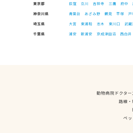
東京都
荻窪
立川
吉祥寺
三鷹
府中
神奈川県
青葉台
あざみ野
鶴見
平塚
戸
埼玉県
大宮
東浦和
志木
東川口
武蔵
千葉県
浦安
新浦安
京成津田沼
西白井
動物病院ドクター
路線・
ペッ