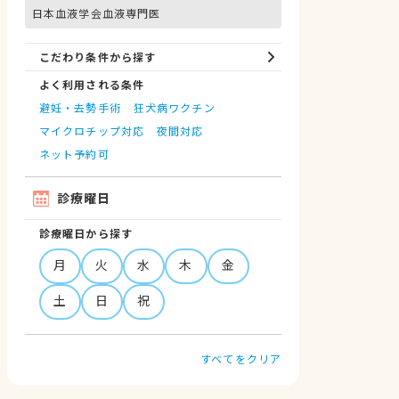
日本血液学会血液専門医
こだわり条件から探す
よく利用される条件
避妊・去勢手術
狂犬病ワクチン
マイクロチップ対応
夜間対応
ネット予約可
診療曜日
診療曜日から探す
月
火
水
木
金
土
日
祝
すべてをクリア