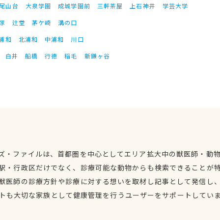
尾山台
大泉学園
成城学園前
三軒茶屋
上石神井
学芸大学
塚
辻堂
茅ケ崎
溝の口
浦和
北浦和
中浦和
川口
白井
船橋
行徳
稲毛
新鎌ヶ谷
ズ・ファイルは、首都圏を中心としてエリア拡大中の獣医師・動
駅・行政区だけでなく、診療可能な動物からも検索できることが
獣医師の診療方針や診療に対する想いを取材し記事として発信し
トも大切な家族として健康管理を行うユーザーをサポートしてい