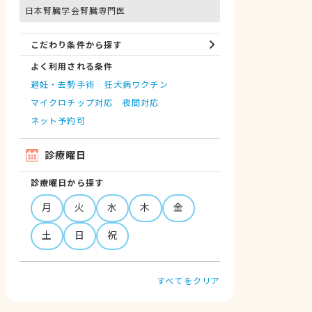
日本腎臓学会腎臓専門医
こだわり条件から探す
よく利用される条件
避妊・去勢手術
狂犬病ワクチン
マイクロチップ対応
夜間対応
ネット予約可
診療曜日
診療曜日から探す
月
火
水
木
金
土
日
祝
すべてをクリア