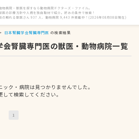
動物病院・獣医を探すなら動物病院ドクターズ・ファイル。
獣医の診療方針や人柄を独自取材で紹介。好みの条件で検索！
街の頼れる獣医さん 937 人、動物病院 9,443 件掲載中！(2026年08月08日現在)
日本腎臓学会腎臓専門医
の検索結果
臓学会腎臓専門医の獣医・動物病院一覧
ニック・病院は見つかりませんでした。
更して検索してください。
1