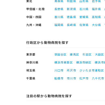
東北
青森県
秋田県
山形県
岩手県
甲信越・北陸
長野県
新潟県
石川県
福井県
中国・四国
香川県
徳島県
愛媛県
高知県
九州・沖縄
福岡県
長崎県
佐賀県
大分県
行政区から動物病院を探す
東京都
世田谷区
練馬区
杉並区
大田区
神奈川県
横浜市青葉区
横浜市緑区
横浜市
埼玉県
川口市
所沢市
さいたま市浦和区
千葉県
船橋市
市川市
松戸市
八千代市
注目の駅から動物病院を探す