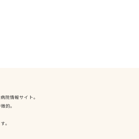
物病院情報サイト。
特徴的。
、
ます。