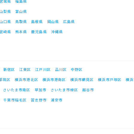
宮城県
福島県
山梨県
富山県
山口県
鳥取県
島根県
岡山県
広島県
宮崎県
熊本県
鹿児島県
沖縄県
新宿区
江東区
江戸川区
品川区
中野区
都筑区
横浜市港北区
横浜市港南区
横浜市鶴見区
横浜市戸塚区
横浜
さいたま市南区
草加市
さいたま市緑区
越谷市
千葉市稲毛区
習志野市
浦安市