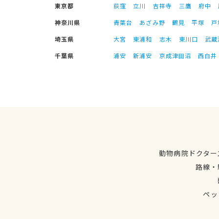
東京都
荻窪
立川
吉祥寺
三鷹
府中
神奈川県
青葉台
あざみ野
鶴見
平塚
戸
埼玉県
大宮
東浦和
志木
東川口
武蔵
千葉県
浦安
新浦安
京成津田沼
西白井
動物病院ドクター
路線・
ペッ