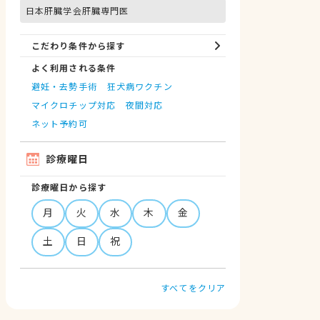
日本肝臓学会肝臓専門医
こだわり条件から探す
よく利用される条件
避妊・去勢手術
狂犬病ワクチン
マイクロチップ対応
夜間対応
ネット予約可
診療曜日
診療曜日から探す
月
火
水
木
金
土
日
祝
すべてをクリア