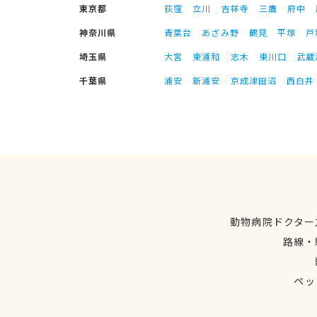
東京都
荻窪
立川
吉祥寺
三鷹
府中
神奈川県
青葉台
あざみ野
鶴見
平塚
戸
埼玉県
大宮
東浦和
志木
東川口
武蔵
千葉県
浦安
新浦安
京成津田沼
西白井
動物病院ドクター
路線・
ペッ