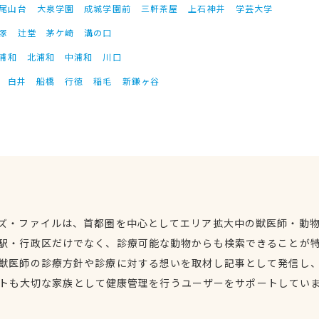
尾山台
大泉学園
成城学園前
三軒茶屋
上石神井
学芸大学
塚
辻堂
茅ケ崎
溝の口
浦和
北浦和
中浦和
川口
白井
船橋
行徳
稲毛
新鎌ヶ谷
ズ・ファイルは、首都圏を中心としてエリア拡大中の獣医師・動
駅・行政区だけでなく、診療可能な動物からも検索できることが
獣医師の診療方針や診療に対する想いを取材し記事として発信し
トも大切な家族として健康管理を行うユーザーをサポートしてい