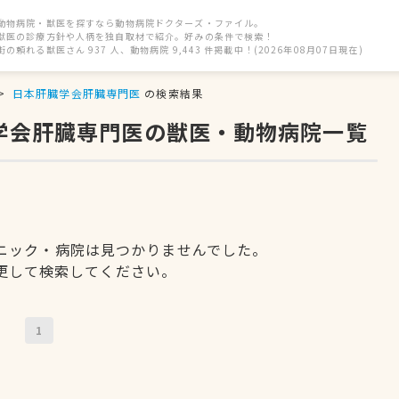
動物病院・獣医を探すなら動物病院ドクターズ・ファイル。
獣医の診療方針や人柄を独自取材で紹介。好みの条件で検索！
街の頼れる獣医さん 937 人、動物病院 9,443 件掲載中！(2026年08月07日現在)
日本肝臓学会肝臓専門医
の検索結果
臓学会肝臓専門医の獣医・動物病院一覧
ニック・病院は見つかりませんでした。
更して検索してください。
1