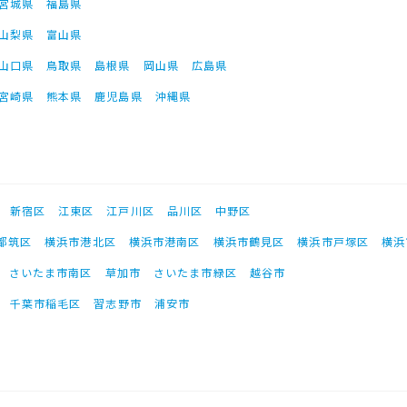
宮城県
福島県
山梨県
富山県
山口県
鳥取県
島根県
岡山県
広島県
宮崎県
熊本県
鹿児島県
沖縄県
新宿区
江東区
江戸川区
品川区
中野区
都筑区
横浜市港北区
横浜市港南区
横浜市鶴見区
横浜市戸塚区
横浜
さいたま市南区
草加市
さいたま市緑区
越谷市
千葉市稲毛区
習志野市
浦安市