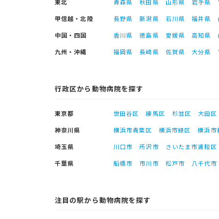
東北
青森県
秋田県
山形県
岩手県
甲信越・北陸
長野県
新潟県
石川県
福井県
中国・四国
香川県
徳島県
愛媛県
高知県
九州・沖縄
福岡県
長崎県
佐賀県
大分県
行政区から動物病院を探す
東京都
世田谷区
練馬区
杉並区
大田区
神奈川県
横浜市青葉区
横浜市緑区
横浜市
埼玉県
川口市
所沢市
さいたま市浦和区
千葉県
船橋市
市川市
松戸市
八千代市
注目の駅から動物病院を探す