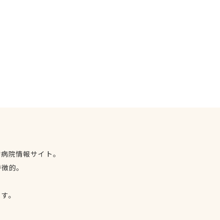
物病院情報サイト。
特徴的。
、
ます。