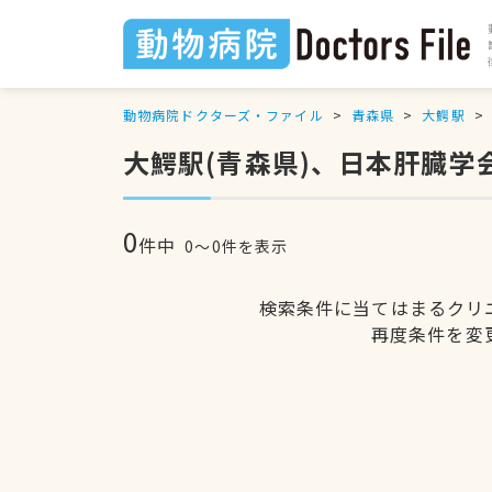
動物病院ドクターズ・ファイル
青森県
大鰐駅
大鰐駅(青森県)、日本肝臓
0
件中
0〜0件を表示
検索条件に当てはまるクリ
再度条件を変