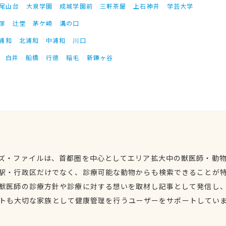
尾山台
大泉学園
成城学園前
三軒茶屋
上石神井
学芸大学
塚
辻堂
茅ケ崎
溝の口
浦和
北浦和
中浦和
川口
白井
船橋
行徳
稲毛
新鎌ヶ谷
ズ・ファイルは、首都圏を中心としてエリア拡大中の獣医師・動
駅・行政区だけでなく、診療可能な動物からも検索できることが
獣医師の診療方針や診療に対する想いを取材し記事として発信し
トも大切な家族として健康管理を行うユーザーをサポートしてい