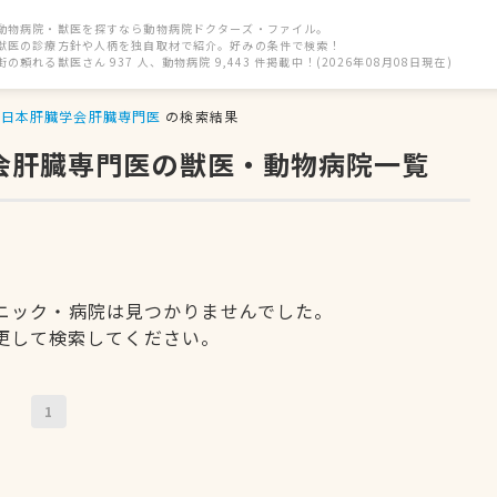
動物病院・獣医を探すなら動物病院ドクターズ・ファイル。
獣医の診療方針や人柄を独自取材で紹介。好みの条件で検索！
街の頼れる獣医さん 937 人、動物病院 9,443 件掲載中！(2026年08月08日現在)
日本肝臓学会肝臓専門医
の検索結果
学会肝臓専門医の獣医・動物病院一覧
ニック・病院は見つかりませんでした。
更して検索してください。
1