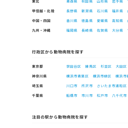
東北
青森県
秋田県
山形県
岩手県
甲信越・北陸
長野県
新潟県
石川県
福井県
中国・四国
香川県
徳島県
愛媛県
高知県
九州・沖縄
福岡県
長崎県
佐賀県
大分県
行政区から動物病院を探す
東京都
世田谷区
練馬区
杉並区
大田区
神奈川県
横浜市青葉区
横浜市緑区
横浜市
埼玉県
川口市
所沢市
さいたま市浦和区
千葉県
船橋市
市川市
松戸市
八千代市
注目の駅から動物病院を探す