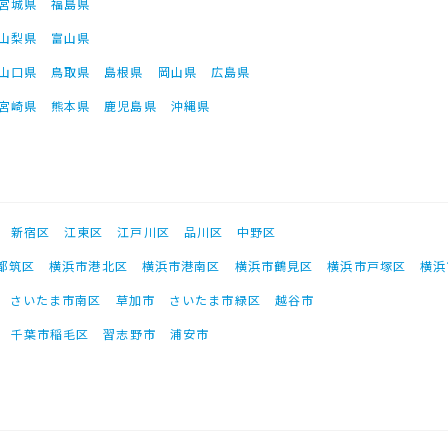
宮城県
福島県
山梨県
富山県
山口県
鳥取県
島根県
岡山県
広島県
宮崎県
熊本県
鹿児島県
沖縄県
新宿区
江東区
江戸川区
品川区
中野区
都筑区
横浜市港北区
横浜市港南区
横浜市鶴見区
横浜市戸塚区
横浜
さいたま市南区
草加市
さいたま市緑区
越谷市
千葉市稲毛区
習志野市
浦安市