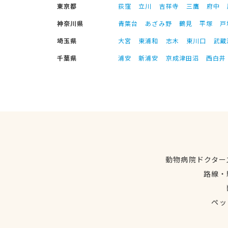
東京都
荻窪
立川
吉祥寺
三鷹
府中
神奈川県
青葉台
あざみ野
鶴見
平塚
戸
埼玉県
大宮
東浦和
志木
東川口
武蔵
千葉県
浦安
新浦安
京成津田沼
西白井
動物病院ドクター
路線・
ペッ