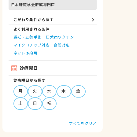
日本肝臓学会肝臓専門医
こだわり条件から探す
よく利用される条件
避妊・去勢手術
狂犬病ワクチン
マイクロチップ対応
夜間対応
ネット予約可
診療曜日
診療曜日から探す
月
火
水
木
金
土
日
祝
すべてをクリア