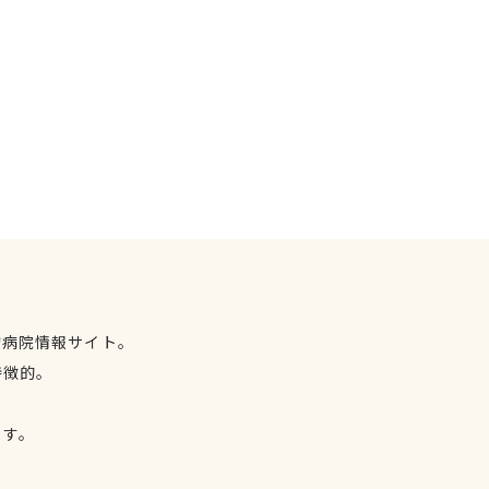
物病院情報サイト。
特徴的。
、
ます。