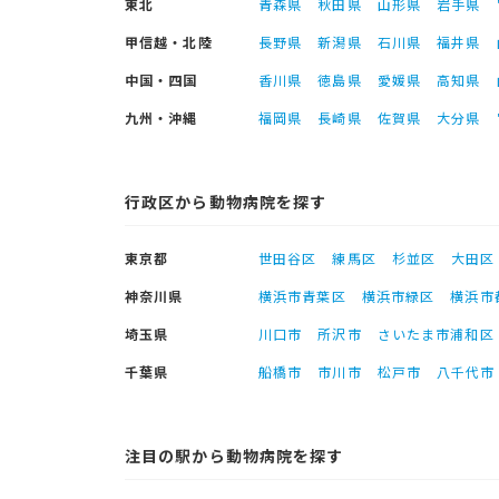
東北
青森県
秋田県
山形県
岩手県
甲信越・北陸
長野県
新潟県
石川県
福井県
中国・四国
香川県
徳島県
愛媛県
高知県
九州・沖縄
福岡県
長崎県
佐賀県
大分県
行政区から動物病院を探す
東京都
世田谷区
練馬区
杉並区
大田区
神奈川県
横浜市青葉区
横浜市緑区
横浜市
埼玉県
川口市
所沢市
さいたま市浦和区
千葉県
船橋市
市川市
松戸市
八千代市
注目の駅から動物病院を探す