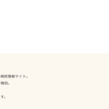
物病院情報サイト。
特徴的。
、
ます。