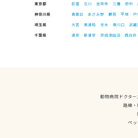
東京都
荻窪
立川
吉祥寺
三鷹
府中
神奈川県
青葉台
あざみ野
鶴見
平塚
戸
埼玉県
大宮
東浦和
志木
東川口
武蔵
千葉県
浦安
新浦安
京成津田沼
西白井
動物病院ドクター
路線・
ペッ