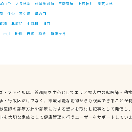
尾山台
大泉学園
成城学園前
三軒茶屋
上石神井
学芸大学
塚
辻堂
茅ケ崎
溝の口
浦和
北浦和
中浦和
川口
白井
船橋
行徳
稲毛
新鎌ヶ谷
ズ・ファイルは、首都圏を中心としてエリア拡大中の獣医師・動
駅・行政区だけでなく、診療可能な動物からも検索できることが
獣医師の診療方針や診療に対する想いを取材し記事として発信し
トも大切な家族として健康管理を行うユーザーをサポートしてい