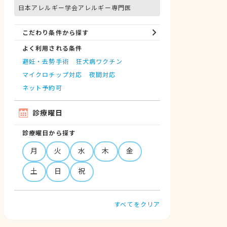
日本アレルギー学会アレルギー専門医
こだわり条件から探す
よく利用される条件
避妊・去勢手術
狂犬病ワクチン
マイクロチップ対応
夜間対応
ネット予約可
診療曜日
診療曜日から探す
月
火
水
木
金
土
日
祝
すべてをクリア