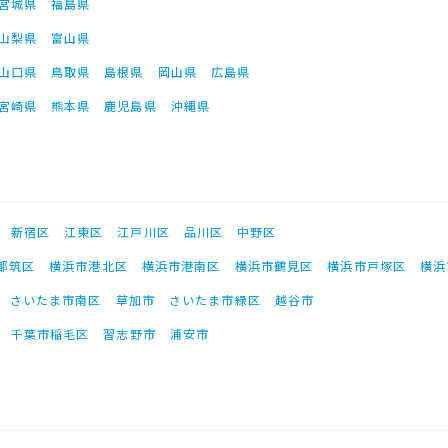
宮城県
福島県
山梨県
富山県
山口県
鳥取県
島根県
岡山県
広島県
宮崎県
熊本県
鹿児島県
沖縄県
新宿区
江東区
江戸川区
品川区
中野区
都筑区
横浜市港北区
横浜市港南区
横浜市鶴見区
横浜市戸塚区
横浜
さいたま市南区
草加市
さいたま市緑区
越谷市
千葉市稲毛区
習志野市
浦安市