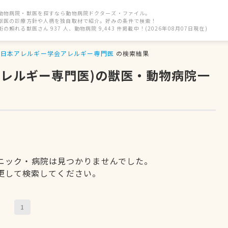
動物病院・獣医を探すなら動物病院ドクターズ・ファイル。
獣医の診療方針や人柄を独自取材で紹介。好みの条件で検索！
街の頼れる獣医さん 937 人、動物病院 9,443 件掲載中！(2026年08月07日現在)
日本アレルギー学会アレルギー専門医
の検索結果
アレルギー専門医)の獣医・動物病院一
ニック・病院は見つかりませんでした。
更して検索してください。
1