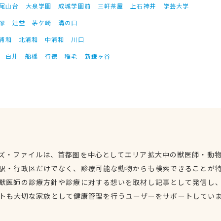
尾山台
大泉学園
成城学園前
三軒茶屋
上石神井
学芸大学
塚
辻堂
茅ケ崎
溝の口
浦和
北浦和
中浦和
川口
白井
船橋
行徳
稲毛
新鎌ヶ谷
ズ・ファイルは、首都圏を中心としてエリア拡大中の獣医師・動
駅・行政区だけでなく、診療可能な動物からも検索できることが
獣医師の診療方針や診療に対する想いを取材し記事として発信し
トも大切な家族として健康管理を行うユーザーをサポートしてい