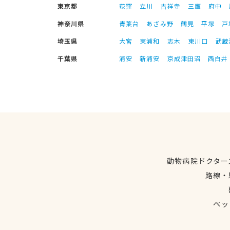
東京都
荻窪
立川
吉祥寺
三鷹
府中
神奈川県
青葉台
あざみ野
鶴見
平塚
戸
埼玉県
大宮
東浦和
志木
東川口
武蔵
千葉県
浦安
新浦安
京成津田沼
西白井
動物病院ドクター
路線・
ペッ