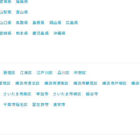
宮城県
福島県
山梨県
富山県
山口県
鳥取県
島根県
岡山県
広島県
宮崎県
熊本県
鹿児島県
沖縄県
新宿区
江東区
江戸川区
品川区
中野区
都筑区
横浜市港北区
横浜市港南区
横浜市鶴見区
横浜市戸塚区
横浜
さいたま市南区
草加市
さいたま市緑区
越谷市
千葉市稲毛区
習志野市
浦安市