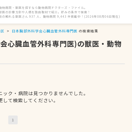
動物病院・獣医を探すなら動物病院ドクターズ・ファイル。
獣医の診療方針や人柄を独自取材で紹介。好みの条件で検索！
街の頼れる獣医さん 937 人、動物病院 9,443 件掲載中！(2026年08月06日現在)
央区
日本胸部外科学会心臓血管外科専門医
の検索結果
学会心臓血管外科専門医)の獣医・動物
ニック・病院は見つかりませんでした。
更して検索してください。
1