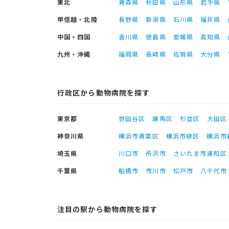
東北
青森県
秋田県
山形県
岩手県
甲信越・北陸
長野県
新潟県
石川県
福井県
中国・四国
香川県
徳島県
愛媛県
高知県
九州・沖縄
福岡県
長崎県
佐賀県
大分県
行政区から動物病院を探す
東京都
世田谷区
練馬区
杉並区
大田区
神奈川県
横浜市青葉区
横浜市緑区
横浜市
埼玉県
川口市
所沢市
さいたま市浦和区
千葉県
船橋市
市川市
松戸市
八千代市
注目の駅から動物病院を探す