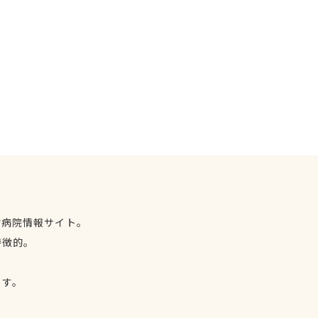
物病院情報サイト。
特徴的。
、
ます。