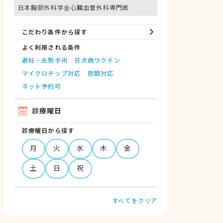
日本胸部外科学会心臓血管外科専門医
こだわり条件から探す
よく利用される条件
避妊・去勢手術
狂犬病ワクチン
マイクロチップ対応
夜間対応
ネット予約可
診療曜日
診療曜日から探す
月
火
水
木
金
土
日
祝
すべてをクリア