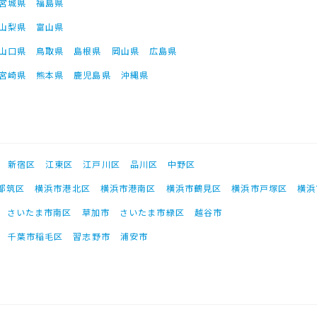
宮城県
福島県
山梨県
富山県
山口県
鳥取県
島根県
岡山県
広島県
宮崎県
熊本県
鹿児島県
沖縄県
新宿区
江東区
江戸川区
品川区
中野区
都筑区
横浜市港北区
横浜市港南区
横浜市鶴見区
横浜市戸塚区
横浜
さいたま市南区
草加市
さいたま市緑区
越谷市
千葉市稲毛区
習志野市
浦安市