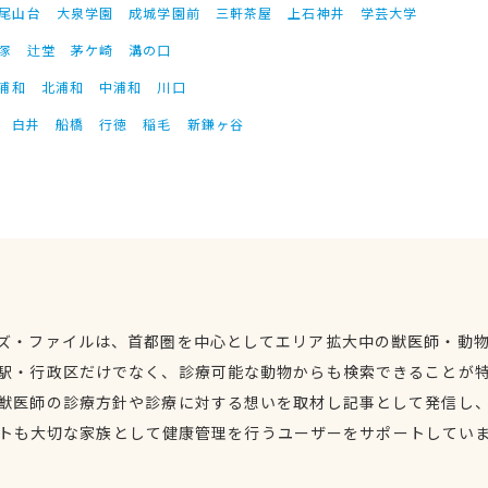
尾山台
大泉学園
成城学園前
三軒茶屋
上石神井
学芸大学
塚
辻堂
茅ケ崎
溝の口
浦和
北浦和
中浦和
川口
白井
船橋
行徳
稲毛
新鎌ヶ谷
ズ・ファイルは、首都圏を中心としてエリア拡大中の獣医師・動
駅・行政区だけでなく、診療可能な動物からも検索できることが
獣医師の診療方針や診療に対する想いを取材し記事として発信し
トも大切な家族として健康管理を行うユーザーをサポートしてい