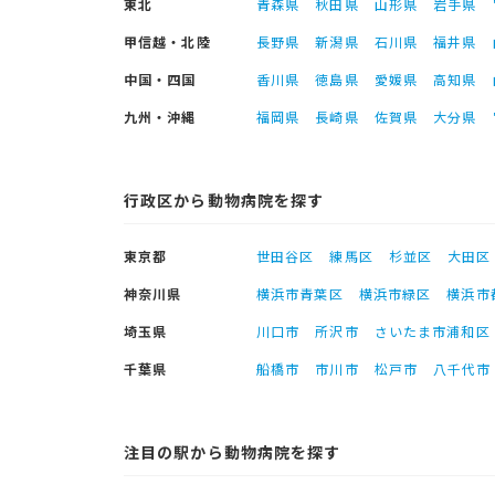
東北
青森県
秋田県
山形県
岩手県
甲信越・北陸
長野県
新潟県
石川県
福井県
中国・四国
香川県
徳島県
愛媛県
高知県
九州・沖縄
福岡県
長崎県
佐賀県
大分県
行政区から動物病院を探す
東京都
世田谷区
練馬区
杉並区
大田区
神奈川県
横浜市青葉区
横浜市緑区
横浜市
埼玉県
川口市
所沢市
さいたま市浦和区
千葉県
船橋市
市川市
松戸市
八千代市
注目の駅から動物病院を探す