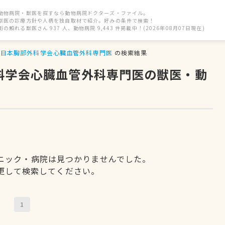
動物病院・獣医を探すなら動物病院ドクターズ・ファイル。
獣医の診療方針や人柄を独自取材で紹介。好みの条件で検索！
街の頼れる獣医さん 937 人、動物病院 9,443 件掲載中！(2026年08月07日現在)
日本胸部外科学会心臓血管外科専門医
の検索結果
外科学会心臓血管外科専門医の獣医・動
ニック・病院は見つかりませんでした。
更して検索してください。
1