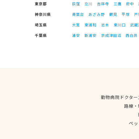
東京都
荻窪
立川
吉祥寺
三鷹
府中
神奈川県
青葉台
あざみ野
鶴見
平塚
戸
埼玉県
大宮
東浦和
志木
東川口
武蔵
千葉県
浦安
新浦安
京成津田沼
西白井
動物病院ドクター
路線・
ペッ