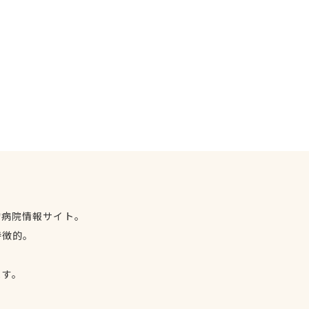
物病院情報サイト。
特徴的。
、
ます。