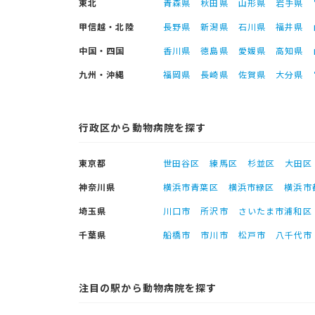
東北
青森県
秋田県
山形県
岩手県
甲信越・北陸
長野県
新潟県
石川県
福井県
中国・四国
香川県
徳島県
愛媛県
高知県
九州・沖縄
福岡県
長崎県
佐賀県
大分県
行政区から動物病院を探す
東京都
世田谷区
練馬区
杉並区
大田区
神奈川県
横浜市青葉区
横浜市緑区
横浜市
埼玉県
川口市
所沢市
さいたま市浦和区
千葉県
船橋市
市川市
松戸市
八千代市
注目の駅から動物病院を探す