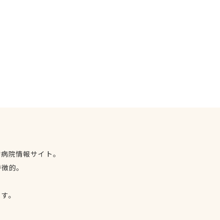
物病院情報サイト。
特徴的。
、
ます。