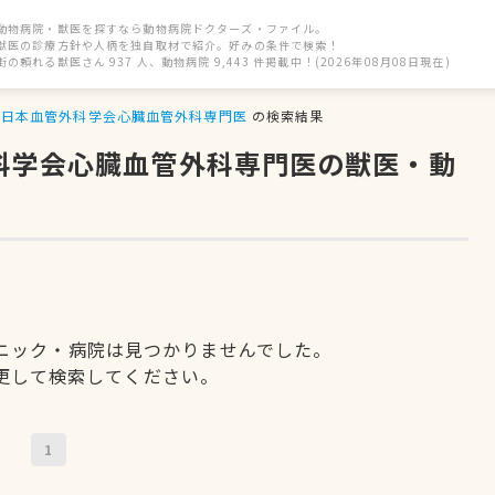
動物病院・獣医を探すなら動物病院ドクターズ・ファイル。
獣医の診療方針や人柄を独自取材で紹介。好みの条件で検索！
街の頼れる獣医さん 937 人、動物病院 9,443 件掲載中！(2026年08月08日現在)
日本血管外科学会心臓血管外科専門医
の検索結果
外科学会心臓血管外科専門医の獣医・動
ニック・病院は見つかりませんでした。
更して検索してください。
1