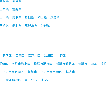
宮城県
福島県
山梨県
富山県
山口県
鳥取県
島根県
岡山県
広島県
宮崎県
熊本県
鹿児島県
沖縄県
新宿区
江東区
江戸川区
品川区
中野区
都筑区
横浜市港北区
横浜市港南区
横浜市鶴見区
横浜市戸塚区
横浜
さいたま市南区
草加市
さいたま市緑区
越谷市
千葉市稲毛区
習志野市
浦安市