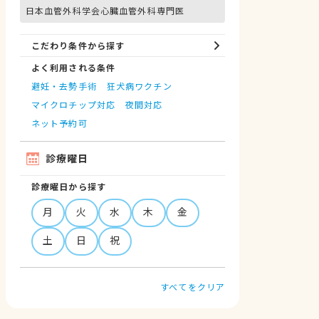
日本血管外科学会心臓血管外科専門医
こだわり条件から探す
よく利用される条件
避妊・去勢手術
狂犬病ワクチン
マイクロチップ対応
夜間対応
ネット予約可
診療曜日
診療曜日から探す
月
火
水
木
金
土
日
祝
すべてをクリア