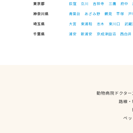
東京都
荻窪
立川
吉祥寺
三鷹
府中
神奈川県
青葉台
あざみ野
鶴見
平塚
戸
埼玉県
大宮
東浦和
志木
東川口
武蔵
千葉県
浦安
新浦安
京成津田沼
西白井
動物病院ドクター
路線・
ペッ