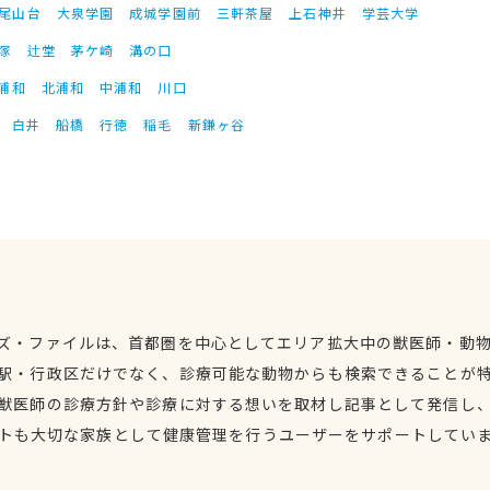
尾山台
大泉学園
成城学園前
三軒茶屋
上石神井
学芸大学
塚
辻堂
茅ケ崎
溝の口
浦和
北浦和
中浦和
川口
白井
船橋
行徳
稲毛
新鎌ヶ谷
ズ・ファイルは、首都圏を中心としてエリア拡大中の獣医師・動
駅・行政区だけでなく、診療可能な動物からも検索できることが
獣医師の診療方針や診療に対する想いを取材し記事として発信し
トも大切な家族として健康管理を行うユーザーをサポートしてい