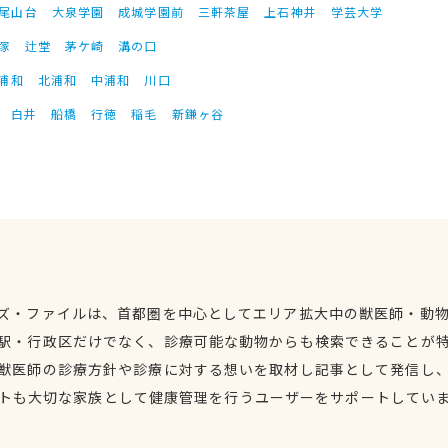
尾山台
大泉学園
成城学園前
三軒茶屋
上石神井
学芸大学
塚
辻堂
茅ケ崎
溝の口
浦和
北浦和
中浦和
川口
白井
船橋
行徳
稲毛
新鎌ヶ谷
ズ・ファイルは、首都圏を中心としてエリア拡大中の獣医師・動
駅・行政区だけでなく、診療可能な動物からも検索できることが
獣医師の診療方針や診療に対する想いを取材し記事として発信し
トも大切な家族として健康管理を行うユーザーをサポートしてい