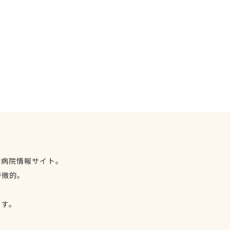
物病院情報サイト。
特徴的。
、
ます。