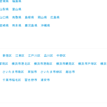
宮城県
福島県
山梨県
富山県
山口県
鳥取県
島根県
岡山県
広島県
宮崎県
熊本県
鹿児島県
沖縄県
新宿区
江東区
江戸川区
品川区
中野区
都筑区
横浜市港北区
横浜市港南区
横浜市鶴見区
横浜市戸塚区
横浜
さいたま市南区
草加市
さいたま市緑区
越谷市
千葉市稲毛区
習志野市
浦安市