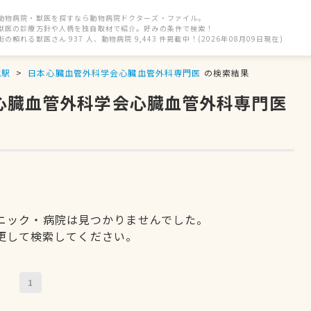
動物病院・獣医を探すなら動物病院ドクターズ・ファイル。
獣医の診療方針や人柄を独自取材で紹介。好みの条件で検索！
街の頼れる獣医さん 937 人、動物病院 9,443 件掲載中！(2026年08月09日現在)
城駅
日本心臓血管外科学会心臓血管外科専門医
の検索結果
本心臓血管外科学会心臓血管外科専門医
ニック・病院は見つかりませんでした。
更して検索してください。
1