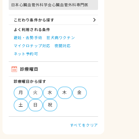
日本心臓血管外科学会心臓血管外科専門医
こだわり条件から探す
よく利用される条件
避妊・去勢手術
狂犬病ワクチン
マイクロチップ対応
夜間対応
ネット予約可
診療曜日
診療曜日から探す
月
火
水
木
金
土
日
祝
すべてをクリア