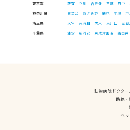
東京都
荻窪
立川
吉祥寺
三鷹
府中
神奈川県
青葉台
あざみ野
鶴見
平塚
戸
埼玉県
大宮
東浦和
志木
東川口
武蔵
千葉県
浦安
新浦安
京成津田沼
西白井
動物病院ドクター
路線・
ペッ