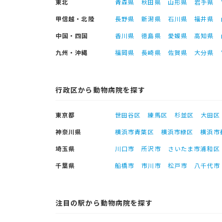
東北
青森県
秋田県
山形県
岩手県
甲信越・北陸
長野県
新潟県
石川県
福井県
中国・四国
香川県
徳島県
愛媛県
高知県
九州・沖縄
福岡県
長崎県
佐賀県
大分県
行政区から動物病院を探す
東京都
世田谷区
練馬区
杉並区
大田区
神奈川県
横浜市青葉区
横浜市緑区
横浜市
埼玉県
川口市
所沢市
さいたま市浦和区
千葉県
船橋市
市川市
松戸市
八千代市
注目の駅から動物病院を探す