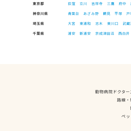
東京都
荻窪
立川
吉祥寺
三鷹
府中
神奈川県
青葉台
あざみ野
鶴見
平塚
戸
埼玉県
大宮
東浦和
志木
東川口
武蔵
千葉県
浦安
新浦安
京成津田沼
西白井
動物病院ドクター
路線・
ペッ