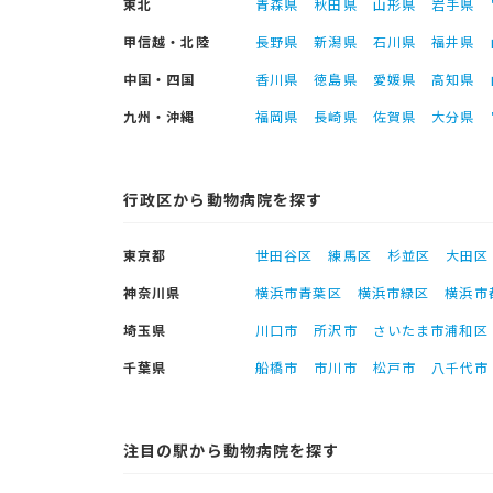
東北
青森県
秋田県
山形県
岩手県
甲信越・北陸
長野県
新潟県
石川県
福井県
中国・四国
香川県
徳島県
愛媛県
高知県
九州・沖縄
福岡県
長崎県
佐賀県
大分県
行政区から動物病院を探す
東京都
世田谷区
練馬区
杉並区
大田区
神奈川県
横浜市青葉区
横浜市緑区
横浜市
埼玉県
川口市
所沢市
さいたま市浦和区
千葉県
船橋市
市川市
松戸市
八千代市
注目の駅から動物病院を探す