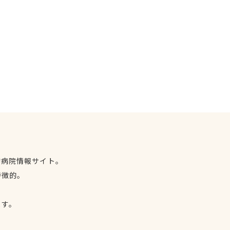
物病院情報サイト。
特徴的。
、
ます。