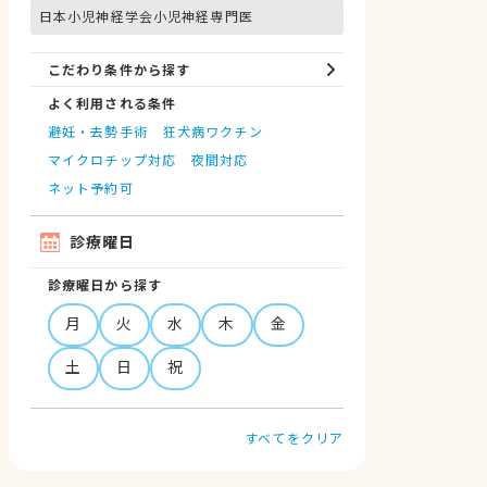
日本小児神経学会小児神経専門医
こだわり条件から探す
よく利用される条件
避妊・去勢手術
狂犬病ワクチン
マイクロチップ対応
夜間対応
ネット予約可
診療曜日
診療曜日から探す
月
火
水
木
金
土
日
祝
すべてをクリア