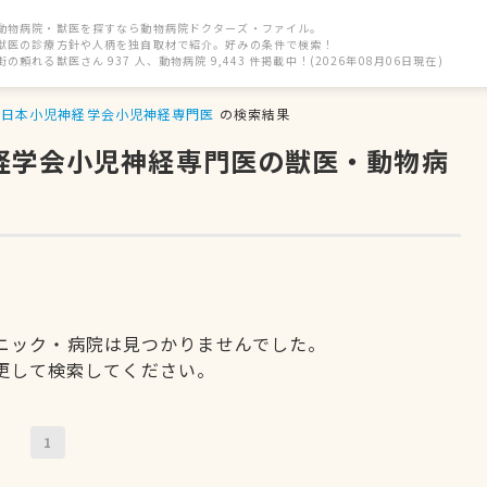
動物病院・獣医を探すなら動物病院ドクターズ・ファイル。
獣医の診療方針や人柄を独自取材で紹介。好みの条件で検索！
街の頼れる獣医さん 937 人、動物病院 9,443 件掲載中！(2026年08月06日現在)
日本小児神経学会小児神経専門医
の検索結果
神経学会小児神経専門医の獣医・動物病
ニック・病院は見つかりませんでした。
更して検索してください。
1