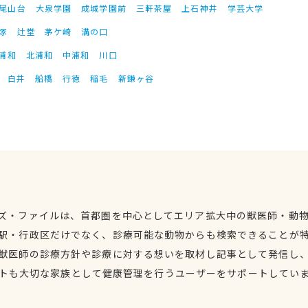
尾山台
大泉学園
成城学園前
三軒茶屋
上石神井
学芸大学
塚
辻堂
茅ケ崎
溝の口
浦和
北浦和
中浦和
川口
白井
船橋
行徳
稲毛
新鎌ヶ谷
ズ・ファイルは、首都圏を中心としてエリア拡大中の獣医師・動
駅・行政区だけでなく、診療可能な動物からも検索できることが
獣医師の診療方針や診療に対する想いを取材し記事として発信し
トも大切な家族として健康管理を行うユーザーをサポートしてい