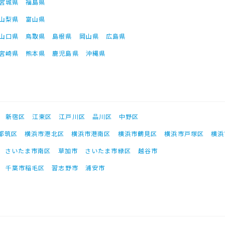
宮城県
福島県
山梨県
富山県
山口県
鳥取県
島根県
岡山県
広島県
宮崎県
熊本県
鹿児島県
沖縄県
新宿区
江東区
江戸川区
品川区
中野区
都筑区
横浜市港北区
横浜市港南区
横浜市鶴見区
横浜市戸塚区
横浜
さいたま市南区
草加市
さいたま市緑区
越谷市
千葉市稲毛区
習志野市
浦安市