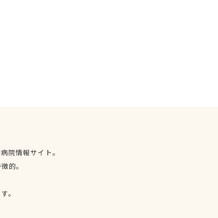
物病院情報サイト。
特徴的。
、
ます。