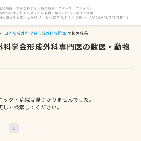
動物病院・獣医を探すなら動物病院ドクターズ・ファイル。
獣医の診療方針や人柄を独自取材で紹介。好みの条件で検索！
街の頼れる獣医さん 937 人、動物病院 9,443 件掲載中！(2026年08月08日現在)
日本形成外科学会形成外科専門医
の検索結果
成外科学会形成外科専門医の獣医・動物
ニック・病院は見つかりませんでした。
更して検索してください。
1