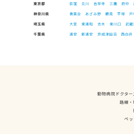
東京都
荻窪
立川
吉祥寺
三鷹
府中
神奈川県
青葉台
あざみ野
鶴見
平塚
戸
埼玉県
大宮
東浦和
志木
東川口
武蔵
千葉県
浦安
新浦安
京成津田沼
西白井
動物病院ドクター
路線・
ペッ