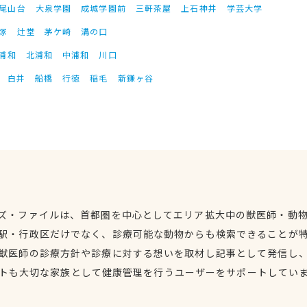
尾山台
大泉学園
成城学園前
三軒茶屋
上石神井
学芸大学
塚
辻堂
茅ケ崎
溝の口
浦和
北浦和
中浦和
川口
白井
船橋
行徳
稲毛
新鎌ヶ谷
ズ・ファイルは、首都圏を中心としてエリア拡大中の獣医師・動
駅・行政区だけでなく、診療可能な動物からも検索できることが
獣医師の診療方針や診療に対する想いを取材し記事として発信し
トも大切な家族として健康管理を行うユーザーをサポートしてい