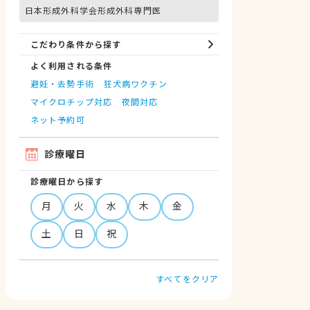
日本形成外科学会形成外科専門医
こだわり条件から探す
よく利用される条件
避妊・去勢手術
狂犬病ワクチン
マイクロチップ対応
夜間対応
ネット予約可
診療曜日
診療曜日から探す
月
火
水
木
金
土
日
祝
すべてをクリア