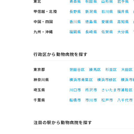
東北
青森県
秋田県
山形県
岩手県
甲信越・北陸
長野県
新潟県
石川県
福井県
中国・四国
香川県
徳島県
愛媛県
高知県
九州・沖縄
福岡県
長崎県
佐賀県
大分県
行政区から動物病院を探す
東京都
世田谷区
練馬区
杉並区
大田区
神奈川県
横浜市青葉区
横浜市緑区
横浜市
埼玉県
川口市
所沢市
さいたま市浦和区
千葉県
船橋市
市川市
松戸市
八千代市
注目の駅から動物病院を探す