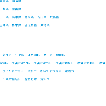
宮城県
福島県
山梨県
富山県
山口県
鳥取県
島根県
岡山県
広島県
宮崎県
熊本県
鹿児島県
沖縄県
新宿区
江東区
江戸川区
品川区
中野区
都筑区
横浜市港北区
横浜市港南区
横浜市鶴見区
横浜市戸塚区
横浜
さいたま市南区
草加市
さいたま市緑区
越谷市
千葉市稲毛区
習志野市
浦安市