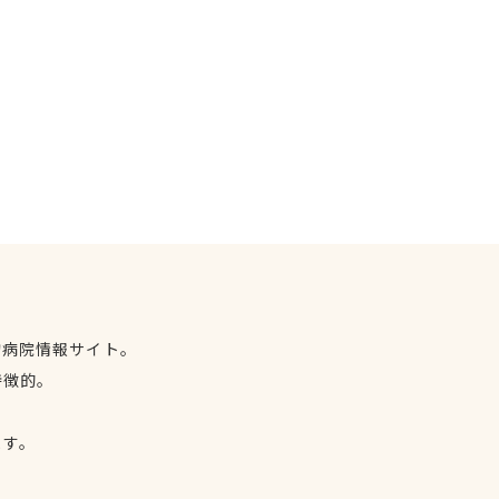
物病院情報サイト。
特徴的。
、
ます。