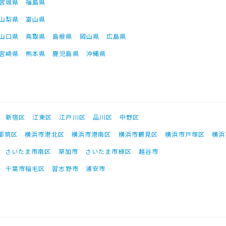
宮城県
福島県
山梨県
富山県
山口県
鳥取県
島根県
岡山県
広島県
宮崎県
熊本県
鹿児島県
沖縄県
新宿区
江東区
江戸川区
品川区
中野区
都筑区
横浜市港北区
横浜市港南区
横浜市鶴見区
横浜市戸塚区
横浜
さいたま市南区
草加市
さいたま市緑区
越谷市
千葉市稲毛区
習志野市
浦安市