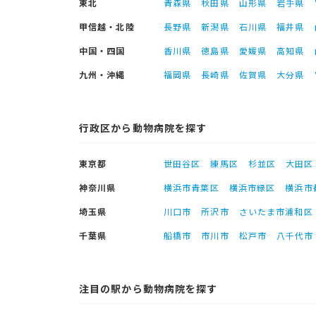
東北
青森県
秋田県
山形県
岩手県
甲信越・北陸
長野県
新潟県
石川県
福井県
中国・四国
香川県
徳島県
愛媛県
高知県
九州・沖縄
福岡県
長崎県
佐賀県
大分県
行政区から動物病院を探す
東京都
世田谷区
練馬区
杉並区
大田区
神奈川県
横浜市青葉区
横浜市緑区
横浜市
埼玉県
川口市
所沢市
さいたま市浦和区
千葉県
船橋市
市川市
松戸市
八千代市
注目の駅から動物病院を探す