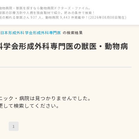
動物病院・獣医を探すなら動物病院ドクターズ・ファイル。
獣医の診療方針や人柄を独自取材で紹介。好みの条件で検索！
街の頼れる獣医さん 937 人、動物病院 9,443 件掲載中！(2026年08月08日現在)
日本形成外科学会形成外科専門医
の検索結果
外科学会形成外科専門医の獣医・動物病
ニック・病院は見つかりませんでした。
更して検索してください。
1