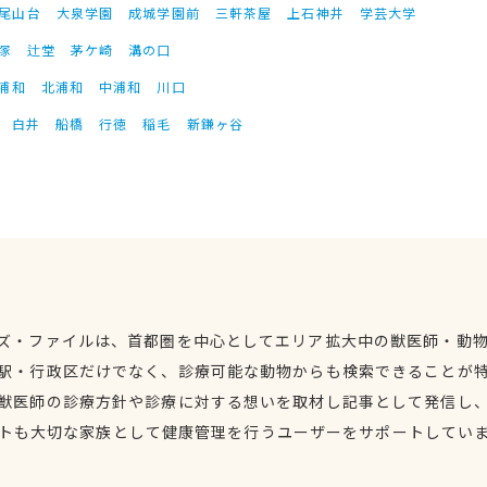
尾山台
大泉学園
成城学園前
三軒茶屋
上石神井
学芸大学
塚
辻堂
茅ケ崎
溝の口
浦和
北浦和
中浦和
川口
白井
船橋
行徳
稲毛
新鎌ヶ谷
ズ・ファイルは、首都圏を中心としてエリア拡大中の獣医師・動
駅・行政区だけでなく、診療可能な動物からも検索できることが
獣医師の診療方針や診療に対する想いを取材し記事として発信し
トも大切な家族として健康管理を行うユーザーをサポートしてい