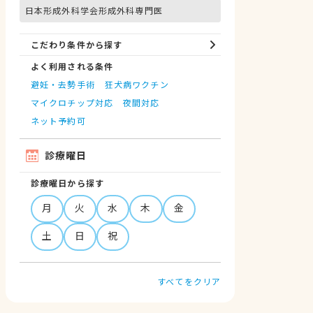
日本形成外科学会形成外科専門医
こだわり条件から探す
よく利用される条件
避妊・去勢手術
狂犬病ワクチン
マイクロチップ対応
夜間対応
ネット予約可
診療曜日
診療曜日から探す
月
火
水
木
金
土
日
祝
すべてをクリア