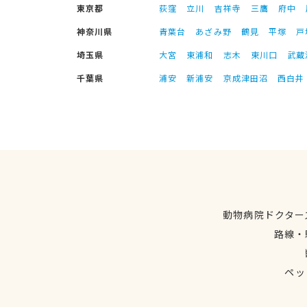
東京都
荻窪
立川
吉祥寺
三鷹
府中
神奈川県
青葉台
あざみ野
鶴見
平塚
戸
埼玉県
大宮
東浦和
志木
東川口
武蔵
千葉県
浦安
新浦安
京成津田沼
西白井
動物病院ドクター
路線・
ペッ