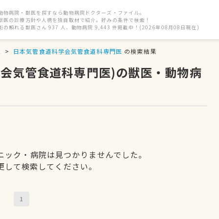
動物病院・獣医を探すなら動物病院ドクターズ・ファイル。
獣医の診療方針や人柄を独自取材で紹介。好みの条件で検索！
街の頼れる獣医さん 937 人、動物病院 9,443 件掲載中！(2026年08月08日現在)
区
日本気管食道科学会気管食道科専門医
の検索結果
学会気管食道科専門医)の獣医・動物病
ニック・病院は見つかりませんでした。
更して検索してください。
1