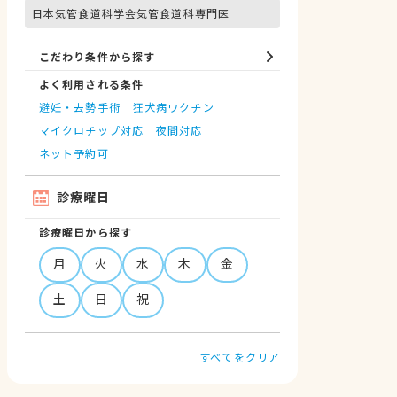
日本気管食道科学会気管食道科専門医
こだわり条件から探す
よく利用される条件
避妊・去勢手術
狂犬病ワクチン
マイクロチップ対応
夜間対応
ネット予約可
診療曜日
診療曜日から探す
月
火
水
木
金
土
日
祝
すべてをクリア