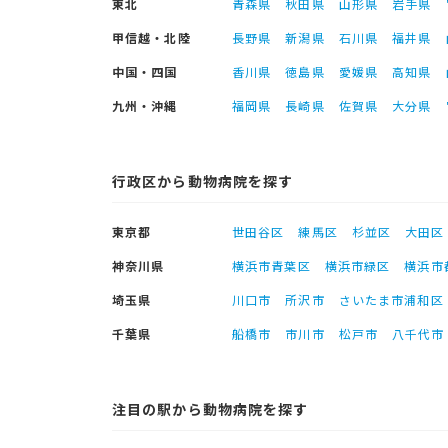
東北
青森県
秋田県
山形県
岩手県
甲信越・北陸
長野県
新潟県
石川県
福井県
中国・四国
香川県
徳島県
愛媛県
高知県
九州・沖縄
福岡県
長崎県
佐賀県
大分県
行政区から動物病院を探す
東京都
世田谷区
練馬区
杉並区
大田区
神奈川県
横浜市青葉区
横浜市緑区
横浜市
埼玉県
川口市
所沢市
さいたま市浦和区
千葉県
船橋市
市川市
松戸市
八千代市
注目の駅から動物病院を探す