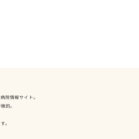
物病院情報サイト。
特徴的。
、
ます。