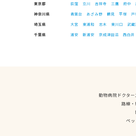
東京都
荻窪
立川
吉祥寺
三鷹
府中
神奈川県
青葉台
あざみ野
鶴見
平塚
戸
埼玉県
大宮
東浦和
志木
東川口
武蔵
千葉県
浦安
新浦安
京成津田沼
西白井
動物病院ドクター
路線・
ペッ