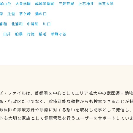
尾山台
大泉学園
成城学園前
三軒茶屋
上石神井
学芸大学
塚
辻堂
茅ケ崎
溝の口
浦和
北浦和
中浦和
川口
白井
船橋
行徳
稲毛
新鎌ヶ谷
ズ・ファイルは、首都圏を中心としてエリア拡大中の獣医師・動
駅・行政区だけでなく、診療可能な動物からも検索できることが
獣医師の診療方針や診療に対する想いを取材し記事として発信し
トも大切な家族として健康管理を行うユーザーをサポートしてい