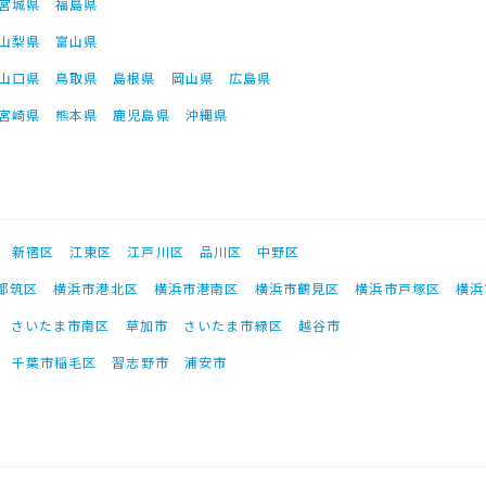
宮城県
福島県
山梨県
富山県
山口県
鳥取県
島根県
岡山県
広島県
宮崎県
熊本県
鹿児島県
沖縄県
新宿区
江東区
江戸川区
品川区
中野区
都筑区
横浜市港北区
横浜市港南区
横浜市鶴見区
横浜市戸塚区
横浜
さいたま市南区
草加市
さいたま市緑区
越谷市
千葉市稲毛区
習志野市
浦安市