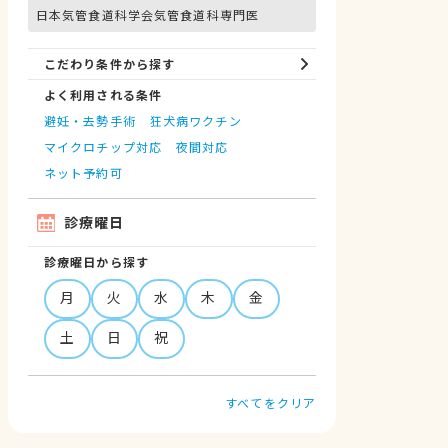
日本気管食道科学会気管食道科専門医
こだわり条件から探す
よく利用される条件
避妊・去勢手術
狂犬病ワクチン
マイクロチップ対応
夜間対応
ネット予約可
診療曜日
診療曜日から探す
月
火
水
木
金
土
日
祝
すべてをクリア