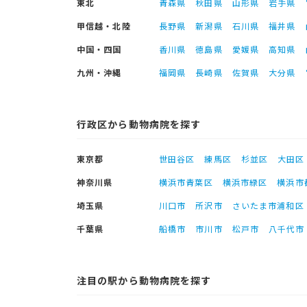
東北
青森県
秋田県
山形県
岩手県
甲信越・北陸
長野県
新潟県
石川県
福井県
中国・四国
香川県
徳島県
愛媛県
高知県
九州・沖縄
福岡県
長崎県
佐賀県
大分県
行政区から動物病院を探す
東京都
世田谷区
練馬区
杉並区
大田区
神奈川県
横浜市青葉区
横浜市緑区
横浜市
埼玉県
川口市
所沢市
さいたま市浦和区
千葉県
船橋市
市川市
松戸市
八千代市
注目の駅から動物病院を探す