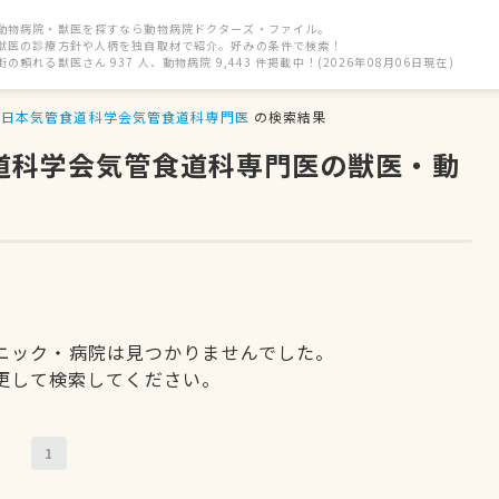
動物病院・獣医を探すなら動物病院ドクターズ・ファイル。
獣医の診療方針や人柄を独自取材で紹介。好みの条件で検索！
街の頼れる獣医さん 937 人、動物病院 9,443 件掲載中！(2026年08月06日現在)
日本気管食道科学会気管食道科専門医
の検索結果
食道科学会気管食道科専門医の獣医・動
ニック・病院は見つかりませんでした。
更して検索してください。
1