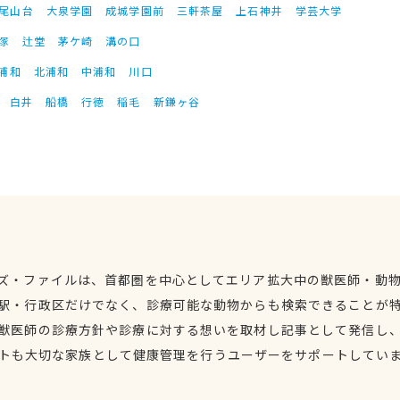
尾山台
大泉学園
成城学園前
三軒茶屋
上石神井
学芸大学
塚
辻堂
茅ケ崎
溝の口
浦和
北浦和
中浦和
川口
白井
船橋
行徳
稲毛
新鎌ヶ谷
ズ・ファイルは、首都圏を中心としてエリア拡大中の獣医師・動
駅・行政区だけでなく、診療可能な動物からも検索できることが
獣医師の診療方針や診療に対する想いを取材し記事として発信し
トも大切な家族として健康管理を行うユーザーをサポートしてい