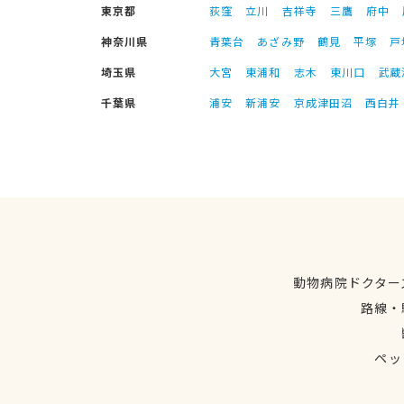
東京都
荻窪
立川
吉祥寺
三鷹
府中
神奈川県
青葉台
あざみ野
鶴見
平塚
戸
埼玉県
大宮
東浦和
志木
東川口
武蔵
千葉県
浦安
新浦安
京成津田沼
西白井
動物病院ドクター
路線・
ペッ