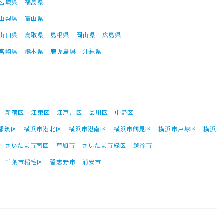
宮城県
福島県
山梨県
富山県
山口県
鳥取県
島根県
岡山県
広島県
宮崎県
熊本県
鹿児島県
沖縄県
新宿区
江東区
江戸川区
品川区
中野区
都筑区
横浜市港北区
横浜市港南区
横浜市鶴見区
横浜市戸塚区
横浜
さいたま市南区
草加市
さいたま市緑区
越谷市
千葉市稲毛区
習志野市
浦安市