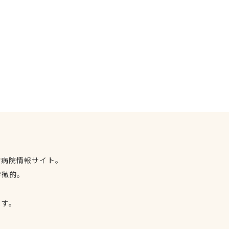
物病院情報サイト。
特徴的。
、
ます。