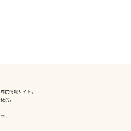
物病院情報サイト。
特徴的。
、
ます。