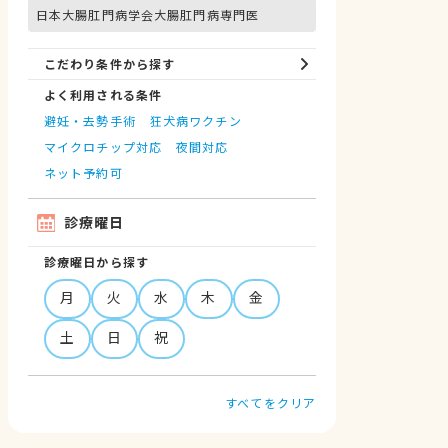
日本大腸肛門病学会大腸肛門病専門医
こだわり条件から探す
よく利用される条件
避妊・去勢手術
狂犬病ワクチン
マイクロチップ対応
夜間対応
ネット予約可
診療曜日
診療曜日から探す
月
火
水
木
金
土
日
祝
すべてをクリア