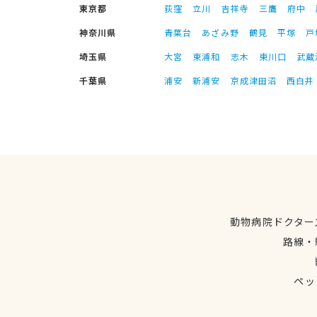
東京都
荻窪
立川
吉祥寺
三鷹
府中
神奈川県
青葉台
あざみ野
鶴見
平塚
戸
埼玉県
大宮
東浦和
志木
東川口
武蔵
千葉県
浦安
新浦安
京成津田沼
西白井
動物病院ドクター
路線・
ペッ