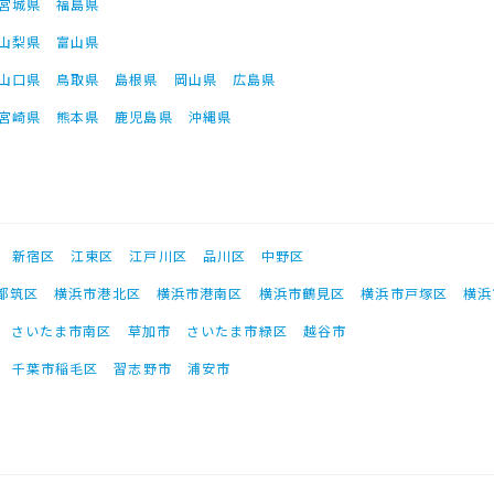
宮城県
福島県
山梨県
富山県
山口県
鳥取県
島根県
岡山県
広島県
宮崎県
熊本県
鹿児島県
沖縄県
新宿区
江東区
江戸川区
品川区
中野区
都筑区
横浜市港北区
横浜市港南区
横浜市鶴見区
横浜市戸塚区
横浜
さいたま市南区
草加市
さいたま市緑区
越谷市
千葉市稲毛区
習志野市
浦安市