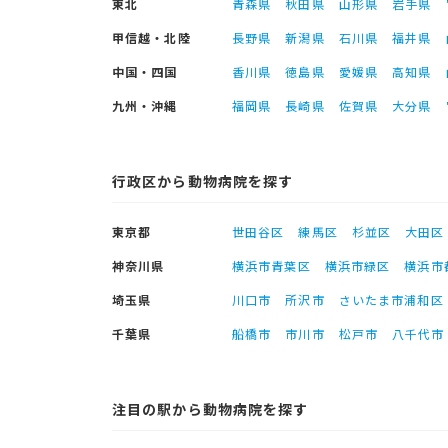
東北
青森県
秋田県
山形県
岩手県
甲信越・北陸
長野県
新潟県
石川県
福井県
中国・四国
香川県
徳島県
愛媛県
高知県
九州・沖縄
福岡県
長崎県
佐賀県
大分県
行政区から動物病院を探す
東京都
世田谷区
練馬区
杉並区
大田区
神奈川県
横浜市青葉区
横浜市緑区
横浜市
埼玉県
川口市
所沢市
さいたま市浦和区
千葉県
船橋市
市川市
松戸市
八千代市
注目の駅から動物病院を探す