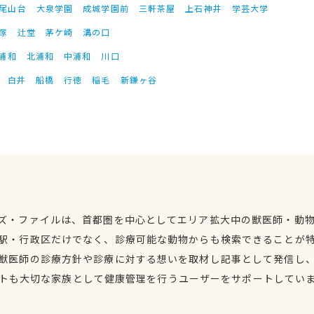
尾山台
大泉学園
成城学園前
三軒茶屋
上石神井
学芸大学
塚
辻堂
茅ケ崎
溝の口
浦和
北浦和
中浦和
川口
白井
船橋
行徳
稲毛
新鎌ヶ谷
ズ・ファイルは、首都圏を中心としてエリア拡大中の獣医師・動
駅・行政区だけでなく、診療可能な動物からも検索できることが
獣医師の診療方針や診療に対する想いを取材し記事として発信し
トも大切な家族として健康管理を行うユーザーをサポートしてい