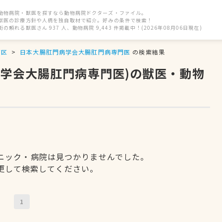
動物病院・獣医を探すなら動物病院ドクターズ・ファイル。
獣医の診療方針や人柄を独自取材で紹介。好みの条件で検索！
街の頼れる獣医さん 937 人、動物病院 9,443 件掲載中！(2026年08月06日現在)
石区
日本大腸肛門病学会大腸肛門病専門医
の検索結果
病学会大腸肛門病専門医)の獣医・動物
ニック・病院は見つかりませんでした。
更して検索してください。
1