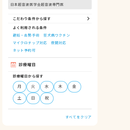
日本超音波医学会超音波専門医
こだわり条件から探す
よく利用される条件
避妊・去勢手術
狂犬病ワクチン
マイクロチップ対応
夜間対応
ネット予約可
診療曜日
診療曜日から探す
月
火
水
木
金
土
日
祝
すべてをクリア