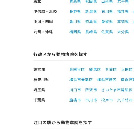
東北
青森県
秋田県
山形県
岩手県
甲信越・北陸
長野県
新潟県
石川県
福井県
中国・四国
香川県
徳島県
愛媛県
高知県
九州・沖縄
福岡県
長崎県
佐賀県
大分県
行政区から動物病院を探す
東京都
世田谷区
練馬区
杉並区
大田区
神奈川県
横浜市青葉区
横浜市緑区
横浜市
埼玉県
川口市
所沢市
さいたま市浦和区
千葉県
船橋市
市川市
松戸市
八千代市
注目の駅から動物病院を探す