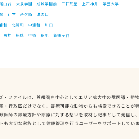
尾山台
大泉学園
成城学園前
三軒茶屋
上石神井
学芸大学
塚
辻堂
茅ケ崎
溝の口
浦和
北浦和
中浦和
川口
白井
船橋
行徳
稲毛
新鎌ヶ谷
ズ・ファイルは、首都圏を中心としてエリア拡大中の獣医師・動
駅・行政区だけでなく、診療可能な動物からも検索できることが
獣医師の診療方針や診療に対する想いを取材し記事として発信し
トも大切な家族として健康管理を行うユーザーをサポートしてい