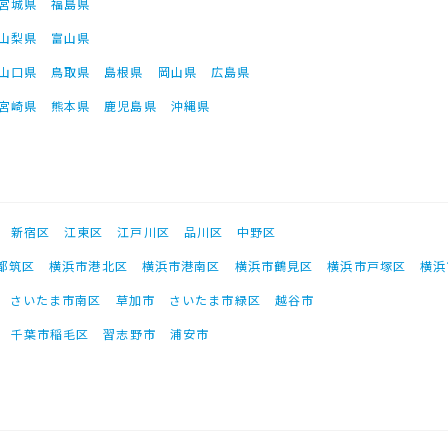
宮城県
福島県
山梨県
富山県
山口県
鳥取県
島根県
岡山県
広島県
宮崎県
熊本県
鹿児島県
沖縄県
新宿区
江東区
江戸川区
品川区
中野区
都筑区
横浜市港北区
横浜市港南区
横浜市鶴見区
横浜市戸塚区
横浜
さいたま市南区
草加市
さいたま市緑区
越谷市
千葉市稲毛区
習志野市
浦安市