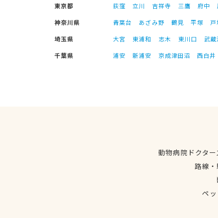
東京都
荻窪
立川
吉祥寺
三鷹
府中
神奈川県
青葉台
あざみ野
鶴見
平塚
戸
埼玉県
大宮
東浦和
志木
東川口
武蔵
千葉県
浦安
新浦安
京成津田沼
西白井
動物病院ドクター
路線・
ペッ