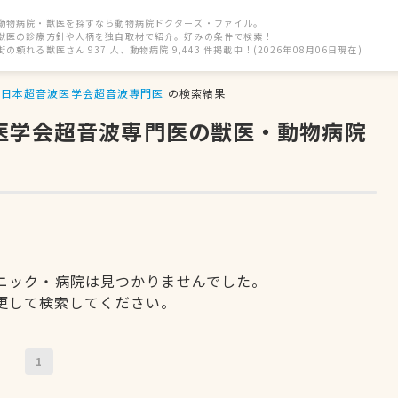
動物病院・獣医を探すなら動物病院ドクターズ・ファイル。
獣医の診療方針や人柄を独自取材で紹介。好みの条件で検索！
街の頼れる獣医さん 937 人、動物病院 9,443 件掲載中！(2026年08月06日現在)
日本超音波医学会超音波専門医
の検索結果
波医学会超音波専門医の獣医・動物病院
ニック・病院は見つかりませんでした。
更して検索してください。
1