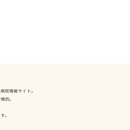
物病院情報サイト。
特徴的。
、
ます。