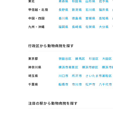
東北
青森県
秋田県
山形県
岩手県
甲信越・北陸
長野県
新潟県
石川県
福井県
中国・四国
香川県
徳島県
愛媛県
高知県
九州・沖縄
福岡県
長崎県
佐賀県
大分県
行政区から動物病院を探す
東京都
世田谷区
練馬区
杉並区
大田区
神奈川県
横浜市青葉区
横浜市緑区
横浜市
埼玉県
川口市
所沢市
さいたま市浦和区
千葉県
船橋市
市川市
松戸市
八千代市
注目の駅から動物病院を探す