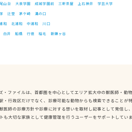
尾山台
大泉学園
成城学園前
三軒茶屋
上石神井
学芸大学
塚
辻堂
茅ケ崎
溝の口
浦和
北浦和
中浦和
川口
白井
船橋
行徳
稲毛
新鎌ヶ谷
ズ・ファイルは、首都圏を中心としてエリア拡大中の獣医師・動
駅・行政区だけでなく、診療可能な動物からも検索できることが
獣医師の診療方針や診療に対する想いを取材し記事として発信し
トも大切な家族として健康管理を行うユーザーをサポートしてい