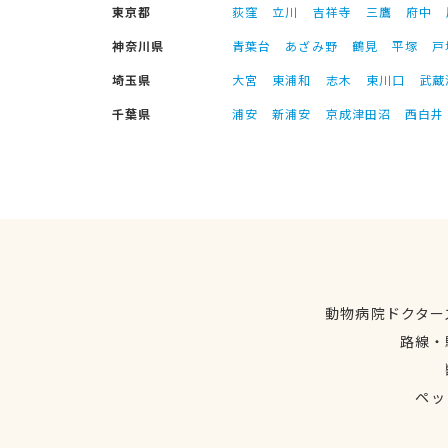
東京都
荻窪
立川
吉祥寺
三鷹
府中
神奈川県
青葉台
あざみ野
鶴見
平塚
戸
埼玉県
大宮
東浦和
志木
東川口
武蔵
千葉県
浦安
新浦安
京成津田沼
西白井
動物病院ドクター
路線・
ペッ