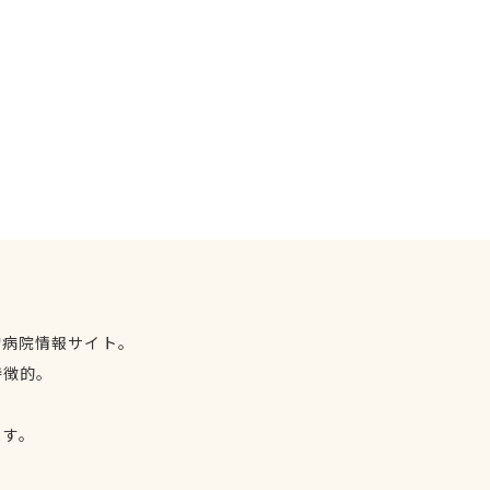
物病院情報サイト。
特徴的。
、
ます。