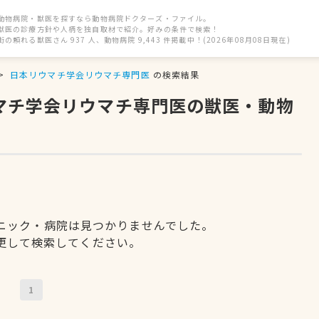
動物病院・獣医を探すなら動物病院ドクターズ・ファイル。
獣医の診療方針や人柄を独自取材で紹介。好みの条件で検索！
街の頼れる獣医さん 937 人、動物病院 9,443 件掲載中！(2026年08月08日現在)
日本リウマチ学会リウマチ専門医
の検索結果
ウマチ学会リウマチ専門医の獣医・動物
ニック・病院は見つかりませんでした。
更して検索してください。
1