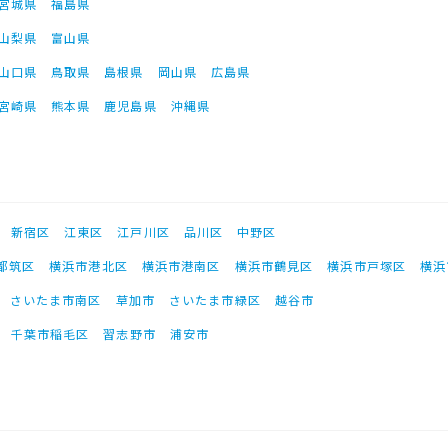
宮城県
福島県
山梨県
富山県
山口県
鳥取県
島根県
岡山県
広島県
宮崎県
熊本県
鹿児島県
沖縄県
新宿区
江東区
江戸川区
品川区
中野区
都筑区
横浜市港北区
横浜市港南区
横浜市鶴見区
横浜市戸塚区
横浜
さいたま市南区
草加市
さいたま市緑区
越谷市
千葉市稲毛区
習志野市
浦安市