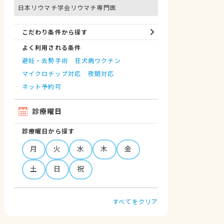
日本リウマチ学会リウマチ専門医
こだわり条件から探す
よく利用される条件
避妊・去勢手術
狂犬病ワクチン
マイクロチップ対応
夜間対応
ネット予約可
診療曜日
診療曜日から探す
月
火
水
木
金
土
日
祝
すべてをクリア