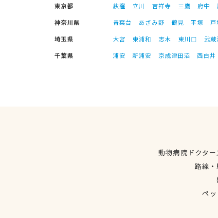
東京都
荻窪
立川
吉祥寺
三鷹
府中
神奈川県
青葉台
あざみ野
鶴見
平塚
戸
埼玉県
大宮
東浦和
志木
東川口
武蔵
千葉県
浦安
新浦安
京成津田沼
西白井
動物病院ドクター
路線・
ペッ