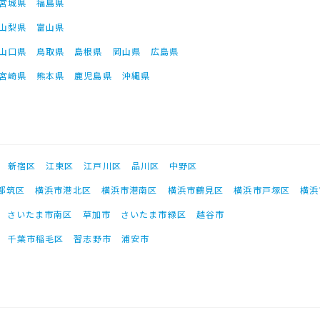
宮城県
福島県
山梨県
富山県
山口県
鳥取県
島根県
岡山県
広島県
宮崎県
熊本県
鹿児島県
沖縄県
新宿区
江東区
江戸川区
品川区
中野区
都筑区
横浜市港北区
横浜市港南区
横浜市鶴見区
横浜市戸塚区
横浜
さいたま市南区
草加市
さいたま市緑区
越谷市
千葉市稲毛区
習志野市
浦安市