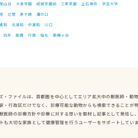
尾山台
大泉学園
成城学園前
三軒茶屋
上石神井
学芸大学
塚
辻堂
茅ケ崎
溝の口
浦和
北浦和
中浦和
川口
白井
船橋
行徳
稲毛
新鎌ヶ谷
ズ・ファイルは、首都圏を中心としてエリア拡大中の獣医師・動
駅・行政区だけでなく、診療可能な動物からも検索できることが
獣医師の診療方針や診療に対する想いを取材し記事として発信し
トも大切な家族として健康管理を行うユーザーをサポートしてい