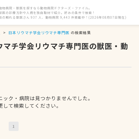
動物病院・獣医を探すなら動物病院ドクターズ・ファイル。
獣医の診療方針や人柄を独自取材で紹介。好みの条件で検索！
街の頼れる獣医さん 937 人、動物病院 9,443 件掲載中！(2026年08月07日現在)
駅
日本リウマチ学会リウマチ専門医
の検索結果
リウマチ学会リウマチ専門医の獣医・動
ニック・病院は見つかりませんでした。
更して検索してください。
1