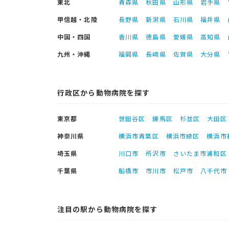
東北
青森県
秋田県
山形県
岩手県
甲信越・北陸
長野県
新潟県
石川県
福井県
中国・四国
香川県
徳島県
愛媛県
高知県
九州・沖縄
福岡県
長崎県
佐賀県
大分県
行政区から動物病院を探す
東京都
世田谷区
練馬区
杉並区
大田区
神奈川県
横浜市青葉区
横浜市緑区
横浜市
埼玉県
川口市
所沢市
さいたま市浦和区
千葉県
船橋市
市川市
松戸市
八千代市
注目の駅から動物病院を探す