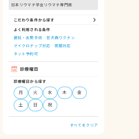
日本リウマチ学会リウマチ専門医
こだわり条件から探す
よく利用される条件
避妊・去勢手術
狂犬病ワクチン
マイクロチップ対応
夜間対応
ネット予約可
診療曜日
診療曜日から探す
月
火
水
木
金
土
日
祝
すべてをクリア