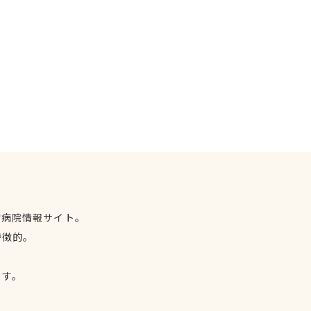
物病院情報サイト。
特徴的。
、
ます。