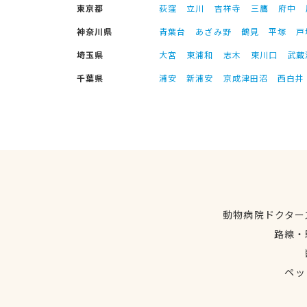
東京都
荻窪
立川
吉祥寺
三鷹
府中
神奈川県
青葉台
あざみ野
鶴見
平塚
戸
埼玉県
大宮
東浦和
志木
東川口
武蔵
千葉県
浦安
新浦安
京成津田沼
西白井
動物病院ドクター
路線・
ペッ