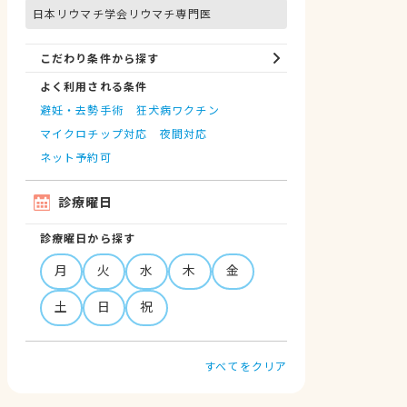
日本リウマチ学会リウマチ専門医
こだわり条件から探す
よく利用される条件
避妊・去勢手術
狂犬病ワクチン
マイクロチップ対応
夜間対応
ネット予約可
診療曜日
診療曜日から探す
月
火
水
木
金
土
日
祝
すべてをクリア