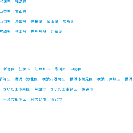
宮城県
福島県
山梨県
富山県
山口県
鳥取県
島根県
岡山県
広島県
宮崎県
熊本県
鹿児島県
沖縄県
新宿区
江東区
江戸川区
品川区
中野区
都筑区
横浜市港北区
横浜市港南区
横浜市鶴見区
横浜市戸塚区
横浜
さいたま市南区
草加市
さいたま市緑区
越谷市
千葉市稲毛区
習志野市
浦安市