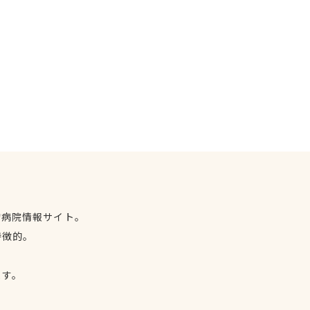
物病院情報サイト。
特徴的。
、
ます。