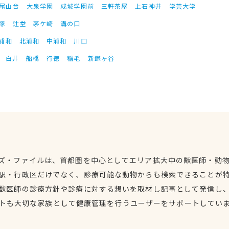
尾山台
大泉学園
成城学園前
三軒茶屋
上石神井
学芸大学
塚
辻堂
茅ケ崎
溝の口
浦和
北浦和
中浦和
川口
白井
船橋
行徳
稲毛
新鎌ヶ谷
ズ・ファイルは、首都圏を中心としてエリア拡大中の獣医師・動
駅・行政区だけでなく、診療可能な動物からも検索できることが
獣医師の診療方針や診療に対する想いを取材し記事として発信し
トも大切な家族として健康管理を行うユーザーをサポートしてい