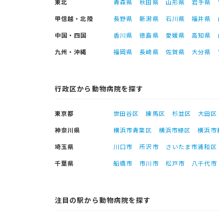
東北
青森県
秋田県
山形県
岩手県
甲信越・北陸
長野県
新潟県
石川県
福井県
中国・四国
香川県
徳島県
愛媛県
高知県
九州・沖縄
福岡県
長崎県
佐賀県
大分県
行政区から動物病院を探す
東京都
世田谷区
練馬区
杉並区
大田区
神奈川県
横浜市青葉区
横浜市緑区
横浜市
埼玉県
川口市
所沢市
さいたま市浦和区
千葉県
船橋市
市川市
松戸市
八千代市
注目の駅から動物病院を探す