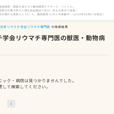
動物病院・獣医を探すなら動物病院ドクターズ・ファイル。
獣医の診療方針や人柄を独自取材で紹介。好みの条件で検索！
街の頼れる獣医さん 937 人、動物病院 9,443 件掲載中！(2026年08月07日現在)
日本リウマチ学会リウマチ専門医
の検索結果
マチ学会リウマチ専門医の獣医・動物病
ニック・病院は見つかりませんでした。
更して検索してください。
1