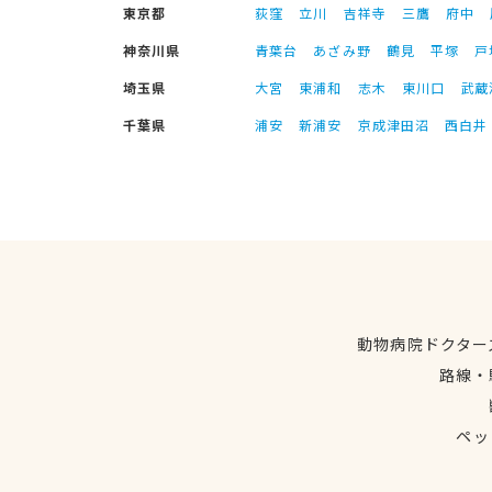
東京都
荻窪
立川
吉祥寺
三鷹
府中
神奈川県
青葉台
あざみ野
鶴見
平塚
戸
埼玉県
大宮
東浦和
志木
東川口
武蔵
千葉県
浦安
新浦安
京成津田沼
西白井
動物病院ドクター
路線・
ペッ