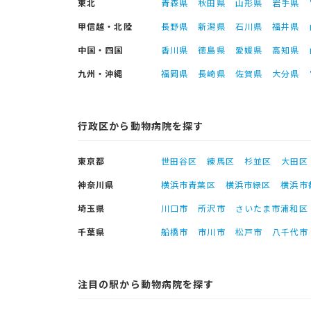
東北
青森県
秋田県
山形県
岩手県
甲信越・北陸
長野県
新潟県
石川県
福井県
中国・四国
香川県
徳島県
愛媛県
高知県
九州・沖縄
福岡県
長崎県
佐賀県
大分県
行政区から動物病院を探す
東京都
世田谷区
練馬区
杉並区
大田区
神奈川県
横浜市青葉区
横浜市緑区
横浜市
埼玉県
川口市
所沢市
さいたま市浦和区
千葉県
船橋市
市川市
松戸市
八千代市
注目の駅から動物病院を探す