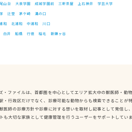
尾山台
大泉学園
成城学園前
三軒茶屋
上石神井
学芸大学
塚
辻堂
茅ケ崎
溝の口
浦和
北浦和
中浦和
川口
白井
船橋
行徳
稲毛
新鎌ヶ谷
ズ・ファイルは、首都圏を中心としてエリア拡大中の獣医師・動
駅・行政区だけでなく、診療可能な動物からも検索できることが
獣医師の診療方針や診療に対する想いを取材し記事として発信し
トも大切な家族として健康管理を行うユーザーをサポートしてい