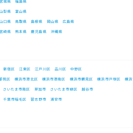
宮城県
福島県
山梨県
富山県
山口県
鳥取県
島根県
岡山県
広島県
宮崎県
熊本県
鹿児島県
沖縄県
新宿区
江東区
江戸川区
品川区
中野区
都筑区
横浜市港北区
横浜市港南区
横浜市鶴見区
横浜市戸塚区
横浜
さいたま市南区
草加市
さいたま市緑区
越谷市
千葉市稲毛区
習志野市
浦安市