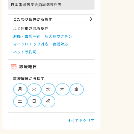
日本歯周病学会歯周病専門医
こだわり条件から探す
よく利用される条件
避妊・去勢手術
狂犬病ワクチン
マイクロチップ対応
夜間対応
ネット予約可
診療曜日
診療曜日から探す
月
火
水
木
金
土
日
祝
すべてをクリア