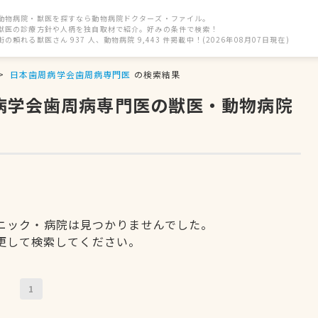
動物病院・獣医を探すなら動物病院ドクターズ・ファイル。
獣医の診療方針や人柄を独自取材で紹介。好みの条件で検索！
街の頼れる獣医さん 937 人、動物病院 9,443 件掲載中！(2026年08月07日現在)
日本歯周病学会歯周病専門医
の検索結果
周病学会歯周病専門医の獣医・動物病院
ニック・病院は見つかりませんでした。
更して検索してください。
1