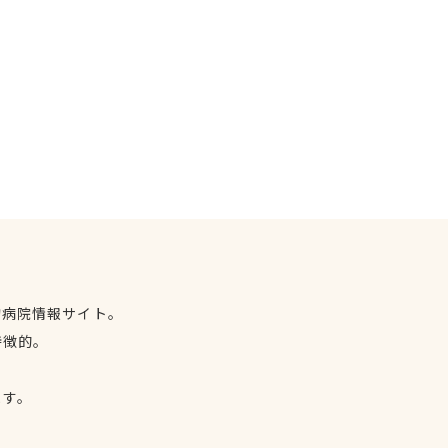
物病院情報サイト。
特徴的。
、
ます。