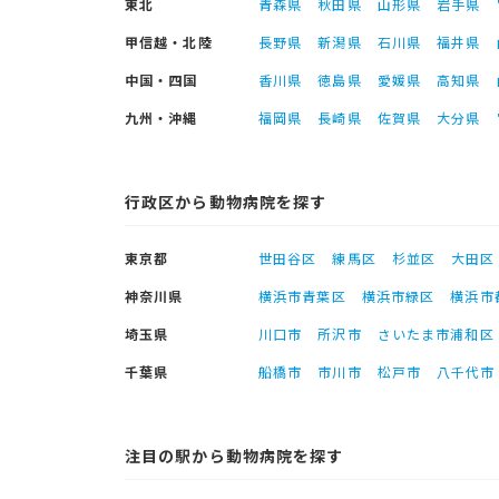
東北
青森県
秋田県
山形県
岩手県
甲信越・北陸
長野県
新潟県
石川県
福井県
中国・四国
香川県
徳島県
愛媛県
高知県
九州・沖縄
福岡県
長崎県
佐賀県
大分県
行政区から動物病院を探す
東京都
世田谷区
練馬区
杉並区
大田区
神奈川県
横浜市青葉区
横浜市緑区
横浜市
埼玉県
川口市
所沢市
さいたま市浦和区
千葉県
船橋市
市川市
松戸市
八千代市
注目の駅から動物病院を探す