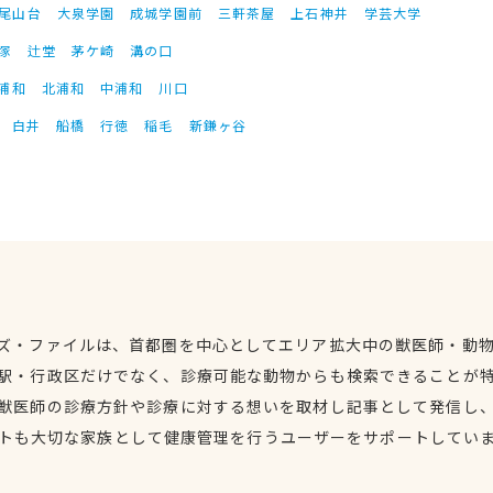
尾山台
大泉学園
成城学園前
三軒茶屋
上石神井
学芸大学
塚
辻堂
茅ケ崎
溝の口
浦和
北浦和
中浦和
川口
白井
船橋
行徳
稲毛
新鎌ヶ谷
ズ・ファイルは、首都圏を中心としてエリア拡大中の獣医師・動
駅・行政区だけでなく、診療可能な動物からも検索できることが
獣医師の診療方針や診療に対する想いを取材し記事として発信し
トも大切な家族として健康管理を行うユーザーをサポートしてい