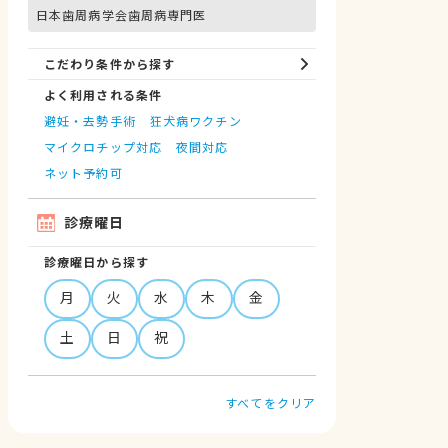
日本歯周病学会歯周病専門医
こだわり条件から探す
よく利用される条件
避妊・去勢手術
狂犬病ワクチン
マイクロチップ対応
夜間対応
ネット予約可
診療曜日
診療曜日から探す
月
火
水
木
金
土
日
祝
すべてをクリア