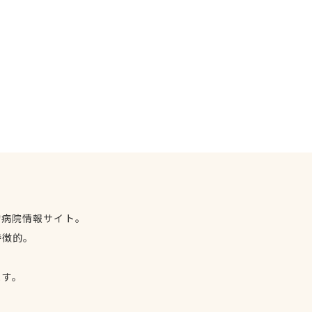
物病院情報サイト。
特徴的。
、
ます。