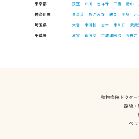
東京都
荻窪
立川
吉祥寺
三鷹
府中
神奈川県
青葉台
あざみ野
鶴見
平塚
戸
埼玉県
大宮
東浦和
志木
東川口
武蔵
千葉県
浦安
新浦安
京成津田沼
西白井
動物病院ドクター
路線・
ペッ