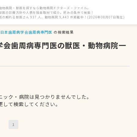
動物病院・獣医を探すなら動物病院ドクターズ・ファイル。
獣医の診療方針や人柄を独自取材で紹介。好みの条件で検索！
街の頼れる獣医さん 937 人、動物病院 9,443 件掲載中！(2026年08月07日現在)
日本歯周病学会歯周病専門医
の検索結果
病学会歯周病専門医の獣医・動物病院一
ニック・病院は見つかりませんでした。
更して検索してください。
1