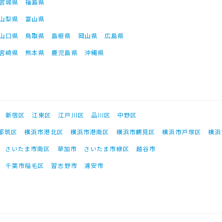
宮城県
福島県
山梨県
富山県
山口県
鳥取県
島根県
岡山県
広島県
宮崎県
熊本県
鹿児島県
沖縄県
新宿区
江東区
江戸川区
品川区
中野区
都筑区
横浜市港北区
横浜市港南区
横浜市鶴見区
横浜市戸塚区
横浜
さいたま市南区
草加市
さいたま市緑区
越谷市
千葉市稲毛区
習志野市
浦安市