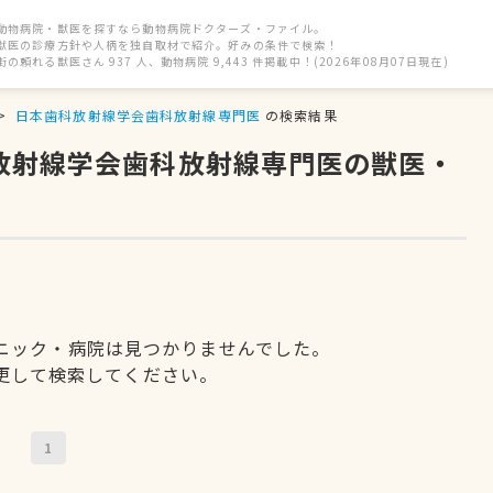
動物病院・獣医を探すなら動物病院ドクターズ・ファイル。
獣医の診療方針や人柄を独自取材で紹介。好みの条件で検索！
街の頼れる獣医さん 937 人、動物病院 9,443 件掲載中！(2026年08月07日現在)
日本歯科放射線学会歯科放射線専門医
の検索結果
科放射線学会歯科放射線専門医の獣医・
ニック・病院は見つかりませんでした。
更して検索してください。
1