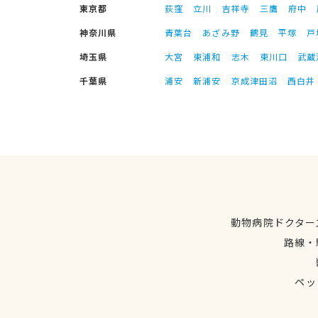
東京都
荻窪
立川
吉祥寺
三鷹
府中
神奈川県
青葉台
あざみ野
鶴見
平塚
戸
埼玉県
大宮
東浦和
志木
東川口
武蔵
千葉県
浦安
新浦安
京成津田沼
西白井
動物病院ドクター
路線・
ペッ