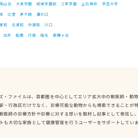
尾山台
大泉学園
成城学園前
三軒茶屋
上石神井
学芸大学
塚
辻堂
茅ケ崎
溝の口
浦和
北浦和
中浦和
川口
白井
船橋
行徳
稲毛
新鎌ヶ谷
ズ・ファイルは、首都圏を中心としてエリア拡大中の獣医師・動
駅・行政区だけでなく、診療可能な動物からも検索できることが
獣医師の診療方針や診療に対する想いを取材し記事として発信し
トも大切な家族として健康管理を行うユーザーをサポートしてい