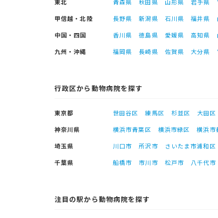
東北
青森県
秋田県
山形県
岩手県
甲信越・北陸
長野県
新潟県
石川県
福井県
中国・四国
香川県
徳島県
愛媛県
高知県
九州・沖縄
福岡県
長崎県
佐賀県
大分県
行政区から動物病院を探す
東京都
世田谷区
練馬区
杉並区
大田区
神奈川県
横浜市青葉区
横浜市緑区
横浜市
埼玉県
川口市
所沢市
さいたま市浦和区
千葉県
船橋市
市川市
松戸市
八千代市
注目の駅から動物病院を探す