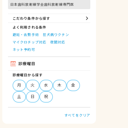
日本歯科放射線学会歯科放射線専門医
こだわり条件から探す
よく利用される条件
避妊・去勢手術
狂犬病ワクチン
マイクロチップ対応
夜間対応
ネット予約可
診療曜日
診療曜日から探す
月
火
水
木
金
土
日
祝
すべてをクリア