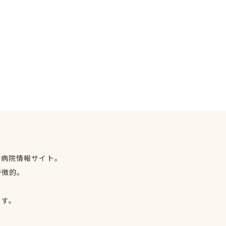
物病院情報サイト。
特徴的。
、
ます。