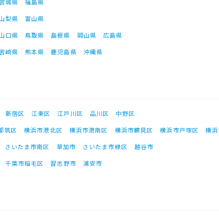
宮城県
福島県
山梨県
富山県
山口県
鳥取県
島根県
岡山県
広島県
宮崎県
熊本県
鹿児島県
沖縄県
新宿区
江東区
江戸川区
品川区
中野区
都筑区
横浜市港北区
横浜市港南区
横浜市鶴見区
横浜市戸塚区
横浜
さいたま市南区
草加市
さいたま市緑区
越谷市
千葉市稲毛区
習志野市
浦安市