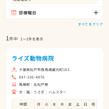
診療曜日
すべてをクリア
1
件中
1
〜
1
件を表示
ライズ動物病院
千葉県松戸市西馬橋蔵元町163
047-330-4970
馬橋駅
北松戸駅
犬
猫
うさぎ
ハムスター
時間
月
火
水
木
金
土
日
祝