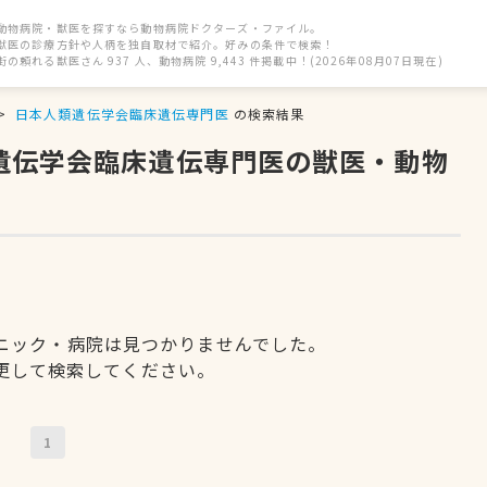
動物病院・獣医を探すなら動物病院ドクターズ・ファイル。
獣医の診療方針や人柄を独自取材で紹介。好みの条件で検索！
街の頼れる獣医さん 937 人、動物病院 9,443 件掲載中！(2026年08月07日現在)
日本人類遺伝学会臨床遺伝専門医
の検索結果
類遺伝学会臨床遺伝専門医の獣医・動物
ニック・病院は見つかりませんでした。
更して検索してください。
1