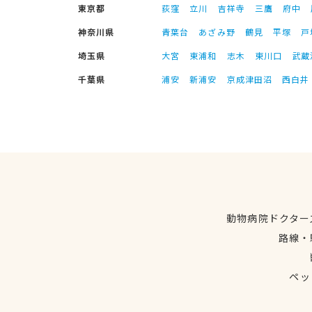
東京都
荻窪
立川
吉祥寺
三鷹
府中
神奈川県
青葉台
あざみ野
鶴見
平塚
戸
埼玉県
大宮
東浦和
志木
東川口
武蔵
千葉県
浦安
新浦安
京成津田沼
西白井
動物病院ドクター
路線・
ペッ