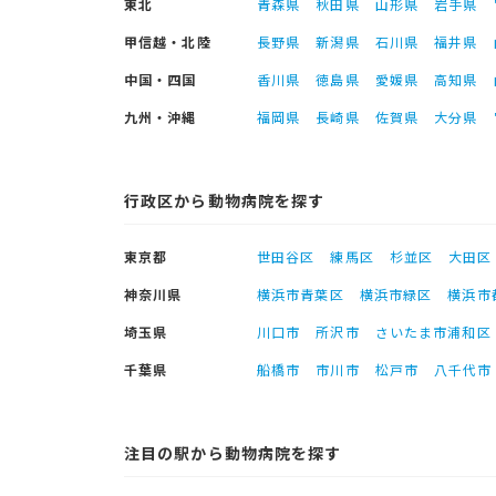
東北
青森県
秋田県
山形県
岩手県
甲信越・北陸
長野県
新潟県
石川県
福井県
中国・四国
香川県
徳島県
愛媛県
高知県
九州・沖縄
福岡県
長崎県
佐賀県
大分県
行政区から動物病院を探す
東京都
世田谷区
練馬区
杉並区
大田区
神奈川県
横浜市青葉区
横浜市緑区
横浜市
埼玉県
川口市
所沢市
さいたま市浦和区
千葉県
船橋市
市川市
松戸市
八千代市
注目の駅から動物病院を探す