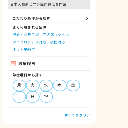
日本人類遺伝学会臨床遺伝専門医
こだわり条件から探す
よく利用される条件
避妊・去勢手術
狂犬病ワクチン
マイクロチップ対応
夜間対応
ネット予約可
診療曜日
診療曜日から探す
月
火
水
木
金
土
日
祝
すべてをクリア