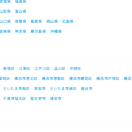
宮城県
福島県
山梨県
富山県
山口県
鳥取県
島根県
岡山県
広島県
宮崎県
熊本県
鹿児島県
沖縄県
新宿区
江東区
江戸川区
品川区
中野区
都筑区
横浜市港北区
横浜市港南区
横浜市鶴見区
横浜市戸塚区
横浜
さいたま市南区
草加市
さいたま市緑区
越谷市
千葉市稲毛区
習志野市
浦安市