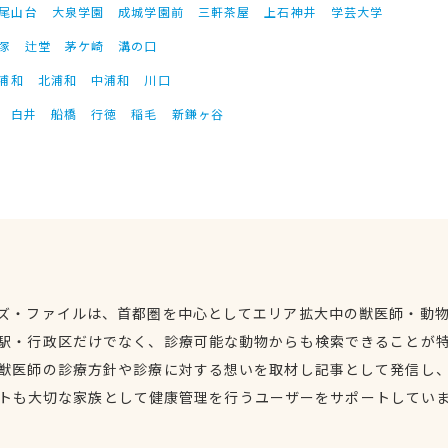
尾山台
大泉学園
成城学園前
三軒茶屋
上石神井
学芸大学
塚
辻堂
茅ケ崎
溝の口
浦和
北浦和
中浦和
川口
白井
船橋
行徳
稲毛
新鎌ヶ谷
ズ・ファイルは、首都圏を中心としてエリア拡大中の獣医師・動
駅・行政区だけでなく、診療可能な動物からも検索できることが
獣医師の診療方針や診療に対する想いを取材し記事として発信し
トも大切な家族として健康管理を行うユーザーをサポートしてい