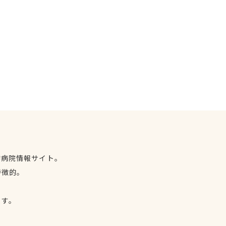
物病院情報サイト。
特徴的。
、
ます。