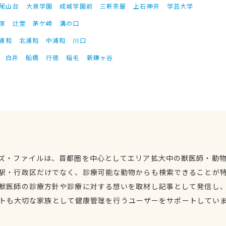
尾山台
大泉学園
成城学園前
三軒茶屋
上石神井
学芸大学
塚
辻堂
茅ケ崎
溝の口
浦和
北浦和
中浦和
川口
白井
船橋
行徳
稲毛
新鎌ヶ谷
ズ・ファイルは、首都圏を中心としてエリア拡大中の獣医師・動
駅・行政区だけでなく、診療可能な動物からも検索できることが
獣医師の診療方針や診療に対する想いを取材し記事として発信し
トも大切な家族として健康管理を行うユーザーをサポートしてい