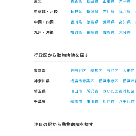
東北
青森県
秋田県
山形県
岩手県
甲信越・北陸
長野県
新潟県
石川県
福井県
中国・四国
香川県
徳島県
愛媛県
高知県
九州・沖縄
福岡県
長崎県
佐賀県
大分県
行政区から動物病院を探す
東京都
世田谷区
練馬区
杉並区
大田区
神奈川県
横浜市青葉区
横浜市緑区
横浜市
埼玉県
川口市
所沢市
さいたま市浦和区
千葉県
船橋市
市川市
松戸市
八千代市
注目の駅から動物病院を探す