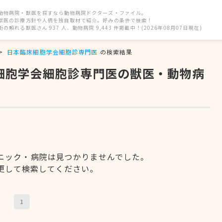
動物病院・獣医を探すなら動物病院ドクターズ・ファイル。
獣医の診療方針や人柄を独自取材で紹介。好みの条件で検索！
街の頼れる獣医さん 937 人、動物病院 9,443 件掲載中！(2026年08月07日現在)
日本臨床細胞学会細胞診専門医
の検索結果
床細胞学会細胞診専門医の獣医・動物病
ニック・病院は見つかりませんでした。
更して検索してください。
1