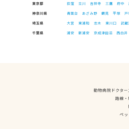
東京都
荻窪
立川
吉祥寺
三鷹
府中
神奈川県
青葉台
あざみ野
鶴見
平塚
戸
埼玉県
大宮
東浦和
志木
東川口
武蔵
千葉県
浦安
新浦安
京成津田沼
西白井
動物病院ドクター
路線・
ペッ