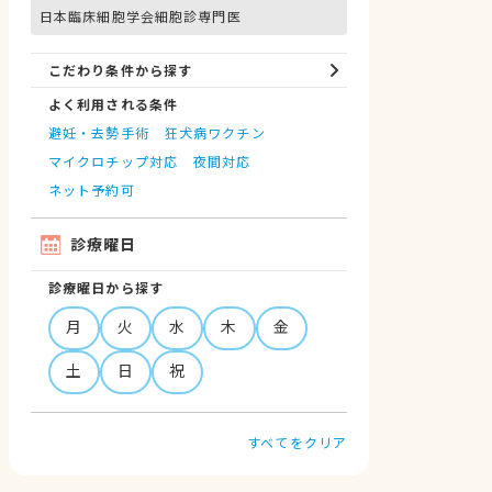
日本臨床細胞学会細胞診専門医
こだわり条件から探す
よく利用される条件
避妊・去勢手術
狂犬病ワクチン
マイクロチップ対応
夜間対応
ネット予約可
診療曜日
診療曜日から探す
月
火
水
木
金
土
日
祝
すべてをクリア