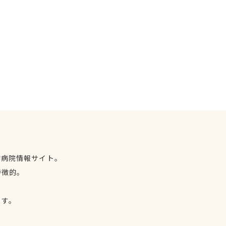
物病院情報サイト。
特徴的。
、
ます。