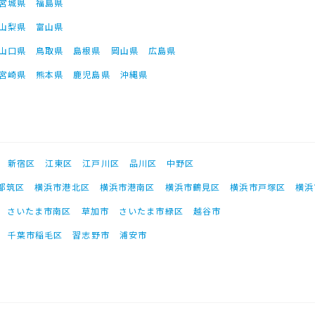
宮城県
福島県
山梨県
富山県
山口県
鳥取県
島根県
岡山県
広島県
宮崎県
熊本県
鹿児島県
沖縄県
新宿区
江東区
江戸川区
品川区
中野区
都筑区
横浜市港北区
横浜市港南区
横浜市鶴見区
横浜市戸塚区
横浜
さいたま市南区
草加市
さいたま市緑区
越谷市
千葉市稲毛区
習志野市
浦安市