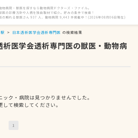
動物病院・獣医を探すなら動物病院ドクターズ・ファイル。
獣医の診療方針や人柄を独自取材で紹介。好みの条件で検索！
街の頼れる獣医さん 937 人、動物病院 9,443 件掲載中！(2026年08月06日現在)
多駅
日本透析医学会透析専門医
の検索結果
本透析医学会透析専門医の獣医・動物病
ニック・病院は見つかりませんでした。
更して検索してください。
1