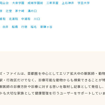
尾山台
大泉学園
成城学園前
三軒茶屋
上石神井
学芸大学
塚
辻堂
茅ケ崎
溝の口
浦和
北浦和
中浦和
川口
白井
船橋
行徳
稲毛
新鎌ヶ谷
ズ・ファイルは、首都圏を中心としてエリア拡大中の獣医師・動
駅・行政区だけでなく、診療可能な動物からも検索できることが
獣医師の診療方針や診療に対する想いを取材し記事として発信し
トも大切な家族として健康管理を行うユーザーをサポートしてい