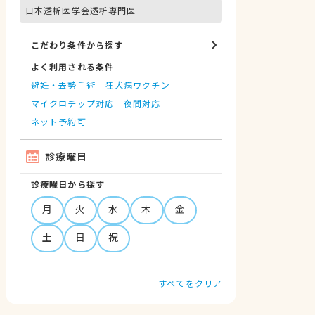
日本透析医学会透析専門医
こだわり条件から探す
よく利用される条件
避妊・去勢手術
狂犬病ワクチン
マイクロチップ対応
夜間対応
ネット予約可
診療曜日
診療曜日から探す
月
火
水
木
金
土
日
祝
すべてをクリア