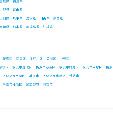
宮城県
福島県
山梨県
富山県
山口県
鳥取県
島根県
岡山県
広島県
宮崎県
熊本県
鹿児島県
沖縄県
新宿区
江東区
江戸川区
品川区
中野区
都筑区
横浜市港北区
横浜市港南区
横浜市鶴見区
横浜市戸塚区
横浜
さいたま市南区
草加市
さいたま市緑区
越谷市
千葉市稲毛区
習志野市
浦安市