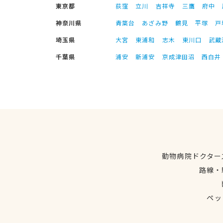
東京都
荻窪
立川
吉祥寺
三鷹
府中
神奈川県
青葉台
あざみ野
鶴見
平塚
戸
埼玉県
大宮
東浦和
志木
東川口
武蔵
千葉県
浦安
新浦安
京成津田沼
西白井
動物病院ドクター
路線・
ペッ