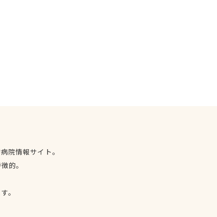
物病院情報サイト。
特徴的。
、
ます。