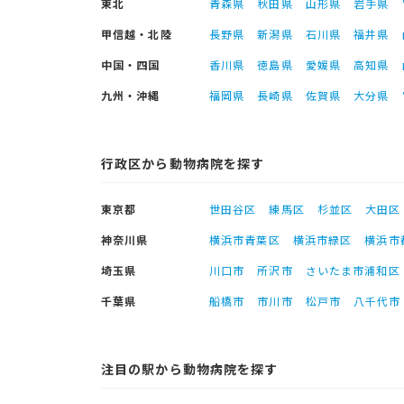
東北
青森県
秋田県
山形県
岩手県
甲信越・北陸
長野県
新潟県
石川県
福井県
中国・四国
香川県
徳島県
愛媛県
高知県
九州・沖縄
福岡県
長崎県
佐賀県
大分県
行政区から動物病院を探す
東京都
世田谷区
練馬区
杉並区
大田区
神奈川県
横浜市青葉区
横浜市緑区
横浜市
埼玉県
川口市
所沢市
さいたま市浦和区
千葉県
船橋市
市川市
松戸市
八千代市
注目の駅から動物病院を探す