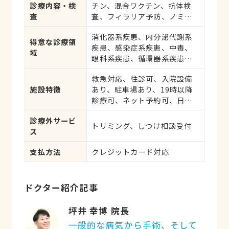
診療内容・検
チン、混合ワクチン、抗体検
査
査、フィラリア予防、ノミ・
ダニ予防、マイクロチップ対
消化器系疾患、内分泌代謝系
応、健康診断、各種検査、外
得意な診療領
疾患、感染症系疾患、中毒、
科手術
域
眼科系疾患、循環器系疾患、
肝・胆・すい臓系疾患、血
救急対応、往診可、入院設備
液・免疫系疾患、耳系疾患、
施設特徴
あり、駐車場あり、19時以降
寄生虫、皮膚系疾患、呼吸器
診療可、ネット予約可、日曜
系疾患、腎・泌尿器系疾患、
診療、祝日診療、感染症対策
筋肉系疾患、生殖器系疾患、
診療外サービ
腫瘍・がん、アレルギー、歯
トリミング、しつけ相談受付
ス
と口腔系疾患、けが・その他
支払方法
クレジットカード対応
ドクター紹介記事
坪井 幸博 院長
一般的な病気から手術、そして