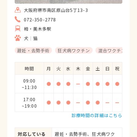
大阪府堺市南区原山台5丁13-3
072-350-2778
栂・美木多駅
犬
猫
避妊・去勢手術
狂犬病ワクチン
混合ワクチン
時間
月
火
水
木
金
土
日
祝
09:00
●
●
●
ー
●
●
●
●
~11:30
17:00
●
●
●
ー
●
●
ー
ー
~19:00
診療時間の詳細はこちら
対応している
避妊・去勢手術、狂犬病ワク