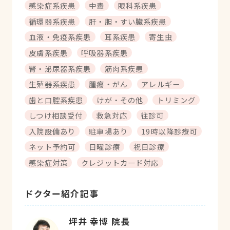
感染症系疾患
中毒
眼科系疾患
循環器系疾患
肝・胆・すい臓系疾患
血液・免疫系疾患
耳系疾患
寄生虫
皮膚系疾患
呼吸器系疾患
腎・泌尿器系疾患
筋肉系疾患
生殖器系疾患
腫瘍・がん
アレルギー
歯と口腔系疾患
けが・その他
トリミング
しつけ相談受付
救急対応
往診可
入院設備あり
駐車場あり
19時以降診療可
ネット予約可
日曜診療
祝日診療
感染症対策
クレジットカード対応
ドクター紹介記事
坪井 幸博 院長