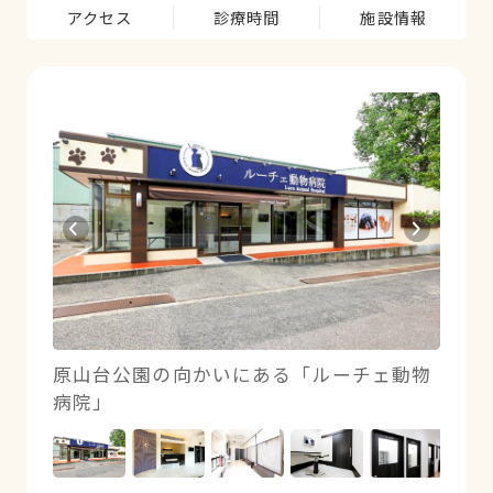
アクセス
診療時間
施設情報
備
原山台公園の向かいにある「ルーチェ動物
シッ
病院」
と分