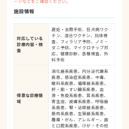
ージなどをご確認ください。
施設情報
避妊・去勢手術、狂犬病ワク
チン、混合ワクチン、抗体検
対応している
査、フィラリア予防、ノミ・
診療内容・検
ダニ予防、マイクロチップ対
査
応、健康診断、各種検査、外
科手術
消化器系疾患、内分泌代謝系
疾患、感染症系疾患、中毒、
眼科系疾患、循環器系疾患、
肝・胆・すい臓系疾患、血
得意な診療領
液・免疫系疾患、耳系疾患、
域
寄生虫、皮膚系疾患、呼吸器
系疾患、腎・泌尿器系疾患、
筋肉系疾患、生殖器系疾患、
腫瘍・がん、アレルギー、歯
と口腔系疾患、けが・その他