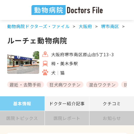
動物病院ドクターズ・ファイル
大阪府
堺市南区
栂
ルーチェ動物病院
大阪府堺市南区原山台5丁13-3
栂・美木多駅
犬
猫
避妊・去勢手術
狂犬病ワクチン
混合ワクチン
抗体
基本情報
ドクター紹介記事
クチコミ
医院トピックス
医院レポート
お知らせ