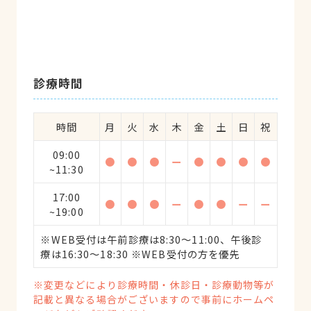
診療時間
時間
月
火
水
木
金
土
日
祝
09:00
●
●
●
ー
●
●
●
●
~11:30
17:00
●
●
●
ー
●
●
ー
ー
~19:00
※WEB受付は午前診療は8:30～11:00、午後診
療は16:30～18:30 ※WEB受付の方を優先
※変更などにより診療時間・休診日・診療動物等が
記載と異なる場合がございますので事前にホームペ