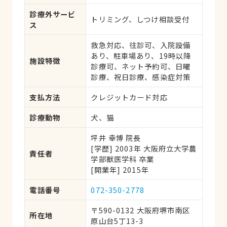
診療外サービ
トリミング、しつけ相談受付
ス
救急対応、往診可、入院設備
あり、駐車場あり、19時以降
施設特徴
診療可、ネット予約可、日曜
診療、祝日診療、感染症対策
支払方法
クレジットカード対応
診療動物
犬、猫
坪井 幸博 院長
[学歴] 2003年 大阪府立大学農
責任者
学部獣医学科 卒業
[開業年] 2015年
電話番号
072-350-2778
〒590-0132 大阪府堺市南区
所在地
原山台5丁13-3