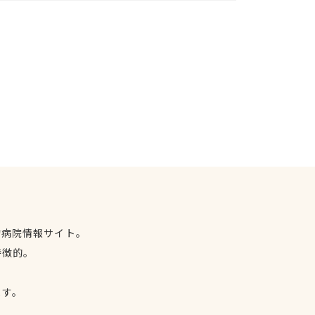
物病院情報サイト。
特徴的。
、
ます。