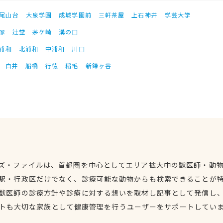
尾山台
大泉学園
成城学園前
三軒茶屋
上石神井
学芸大学
塚
辻堂
茅ケ崎
溝の口
浦和
北浦和
中浦和
川口
白井
船橋
行徳
稲毛
新鎌ヶ谷
ズ・ファイルは、首都圏を中心としてエリア拡大中の獣医師・動
駅・行政区だけでなく、診療可能な動物からも検索できることが
獣医師の診療方針や診療に対する想いを取材し記事として発信し
トも大切な家族として健康管理を行うユーザーをサポートしてい