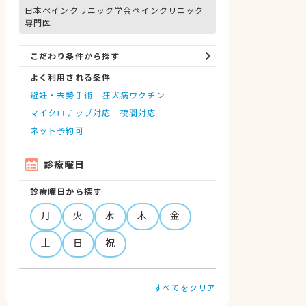
日本ペインクリニック学会ペインクリニック
専門医
こだわり条件から探す
よく利用される条件
避妊・去勢手術
狂犬病ワクチン
マイクロチップ対応
夜間対応
ネット予約可
診療曜日
診療曜日から探す
月
火
水
木
金
土
日
祝
すべてをクリア