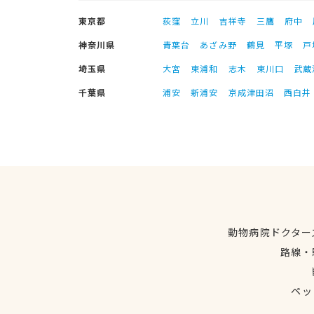
東京都
荻窪
立川
吉祥寺
三鷹
府中
神奈川県
青葉台
あざみ野
鶴見
平塚
戸
埼玉県
大宮
東浦和
志木
東川口
武蔵
千葉県
浦安
新浦安
京成津田沼
西白井
動物病院ドクター
路線・
ペッ