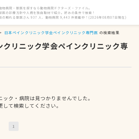
動物病院・獣医を探すなら動物病院ドクターズ・ファイル。
獣医の診療方針や人柄を独自取材で紹介。好みの条件で検索！
街の頼れる獣医さん 937 人、動物病院 9,443 件掲載中！(2026年08月07日現在)
日本ペインクリニック学会ペインクリニック専門医
の検索結果
インクリニック学会ペインクリニック専
ニック・病院は見つかりませんでした。
更して検索してください。
1