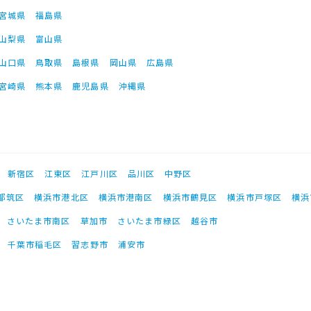
宮城県
福島県
山梨県
富山県
山口県
鳥取県
島根県
岡山県
広島県
宮崎県
熊本県
鹿児島県
沖縄県
新宿区
江東区
江戸川区
品川区
中野区
都筑区
横浜市港北区
横浜市港南区
横浜市鶴見区
横浜市戸塚区
横浜
さいたま市南区
草加市
さいたま市緑区
越谷市
千葉市稲毛区
習志野市
浦安市