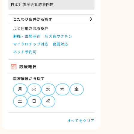
日本乳癌学会乳腺専門医
こだわり条件から探す
よく利用される条件
避妊・去勢手術
狂犬病ワクチン
マイクロチップ対応
夜間対応
ネット予約可
診療曜日
診療曜日から探す
月
火
水
木
金
土
日
祝
すべてをクリア