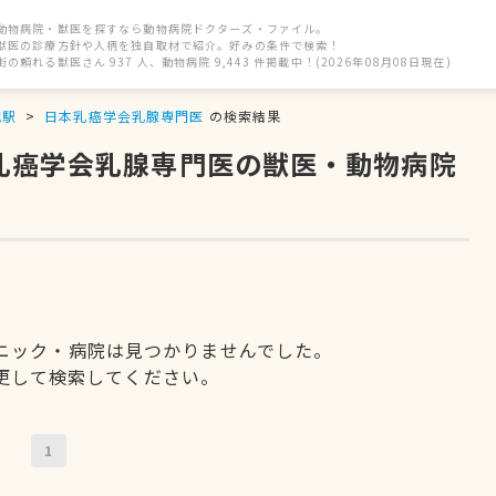
動物病院・獣医を探すなら動物病院ドクターズ・ファイル。
獣医の診療方針や人柄を独自取材で紹介。好みの条件で検索！
街の頼れる獣医さん 937 人、動物病院 9,443 件掲載中！(2026年08月08日現在)
城駅
日本乳癌学会乳腺専門医
の検索結果
本乳癌学会乳腺専門医の獣医・動物病院
ニック・病院は見つかりませんでした。
更して検索してください。
1