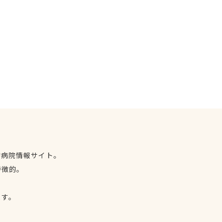
物病院情報サイト。
特徴的。
、
ます。