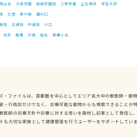
尾山台
大泉学園
成城学園前
三軒茶屋
上石神井
学芸大学
塚
辻堂
茅ケ崎
溝の口
浦和
北浦和
中浦和
川口
白井
船橋
行徳
稲毛
新鎌ヶ谷
ズ・ファイルは、首都圏を中心としてエリア拡大中の獣医師・動
駅・行政区だけでなく、診療可能な動物からも検索できることが
獣医師の診療方針や診療に対する想いを取材し記事として発信し
トも大切な家族として健康管理を行うユーザーをサポートしてい