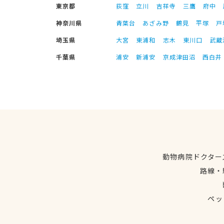
東京都
荻窪
立川
吉祥寺
三鷹
府中
神奈川県
青葉台
あざみ野
鶴見
平塚
戸
埼玉県
大宮
東浦和
志木
東川口
武蔵
千葉県
浦安
新浦安
京成津田沼
西白井
動物病院ドクター
路線・
ペッ