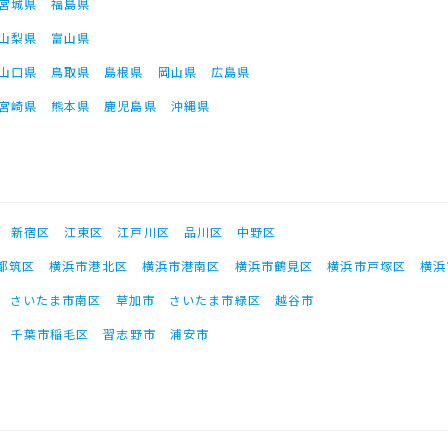
宮城県
福島県
山梨県
富山県
山口県
鳥取県
島根県
岡山県
広島県
宮崎県
熊本県
鹿児島県
沖縄県
新宿区
江東区
江戸川区
品川区
中野区
都筑区
横浜市港北区
横浜市港南区
横浜市鶴見区
横浜市戸塚区
横浜
さいたま市南区
草加市
さいたま市緑区
越谷市
千葉市稲毛区
習志野市
浦安市