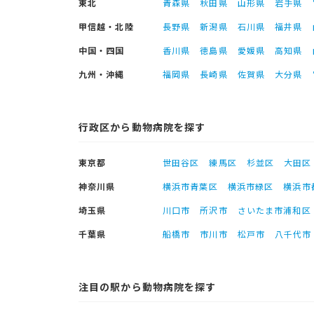
東北
青森県
秋田県
山形県
岩手県
甲信越・北陸
長野県
新潟県
石川県
福井県
中国・四国
香川県
徳島県
愛媛県
高知県
九州・沖縄
福岡県
長崎県
佐賀県
大分県
行政区から動物病院を探す
東京都
世田谷区
練馬区
杉並区
大田区
神奈川県
横浜市青葉区
横浜市緑区
横浜市
埼玉県
川口市
所沢市
さいたま市浦和区
千葉県
船橋市
市川市
松戸市
八千代市
注目の駅から動物病院を探す