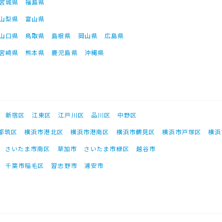
宮城県
福島県
山梨県
富山県
山口県
鳥取県
島根県
岡山県
広島県
宮崎県
熊本県
鹿児島県
沖縄県
新宿区
江東区
江戸川区
品川区
中野区
都筑区
横浜市港北区
横浜市港南区
横浜市鶴見区
横浜市戸塚区
横浜
さいたま市南区
草加市
さいたま市緑区
越谷市
千葉市稲毛区
習志野市
浦安市