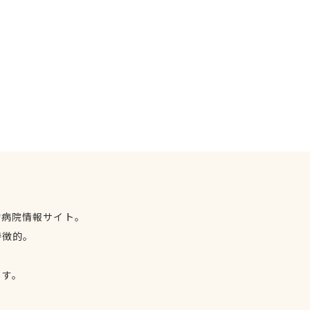
物病院情報サイト。
特徴的。
、
ます。