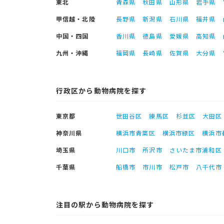
東北
青森県
秋田県
山形県
岩手県
甲信越・北陸
長野県
新潟県
石川県
福井県
中国・四国
香川県
徳島県
愛媛県
高知県
九州・沖縄
福岡県
長崎県
佐賀県
大分県
行政区から動物病院を探す
東京都
世田谷区
練馬区
杉並区
大田区
神奈川県
横浜市青葉区
横浜市緑区
横浜市
埼玉県
川口市
所沢市
さいたま市浦和区
千葉県
船橋市
市川市
松戸市
八千代市
注目の駅から動物病院を探す