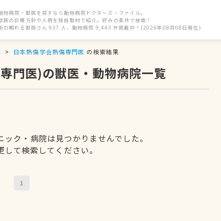
動物病院・獣医を探すなら動物病院ドクターズ・ファイル。
獣医の診療方針や人柄を独自取材で紹介。好みの条件で検索！
街の頼れる獣医さん 937 人、動物病院 9,443 件掲載中！(2026年08月08日現在)
区
日本熱傷学会熱傷専門医
の検索結果
傷専門医)の獣医・動物病院一覧
ニック・病院は見つかりませんでした。
更して検索してください。
1