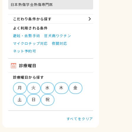
日本熱傷学会熱傷専門医
こだわり条件から探す
よく利用される条件
避妊・去勢手術
狂犬病ワクチン
マイクロチップ対応
夜間対応
ネット予約可
診療曜日
診療曜日から探す
月
火
水
木
金
土
日
祝
すべてをクリア