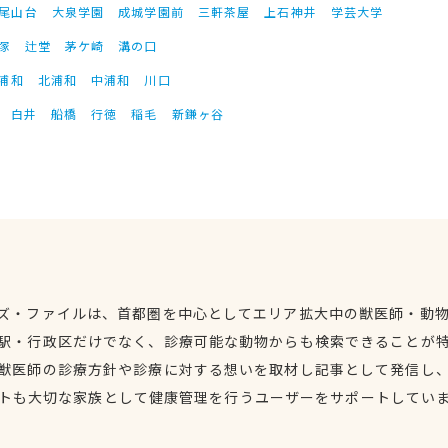
尾山台
大泉学園
成城学園前
三軒茶屋
上石神井
学芸大学
塚
辻堂
茅ケ崎
溝の口
浦和
北浦和
中浦和
川口
白井
船橋
行徳
稲毛
新鎌ヶ谷
ズ・ファイルは、首都圏を中心としてエリア拡大中の獣医師・動
駅・行政区だけでなく、診療可能な動物からも検索できることが
獣医師の診療方針や診療に対する想いを取材し記事として発信し
トも大切な家族として健康管理を行うユーザーをサポートしてい