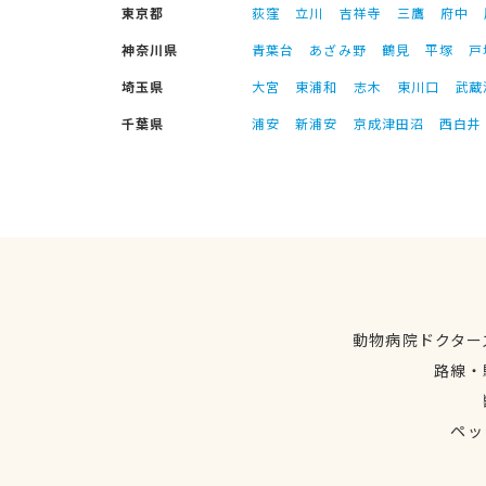
東京都
荻窪
立川
吉祥寺
三鷹
府中
神奈川県
青葉台
あざみ野
鶴見
平塚
戸
埼玉県
大宮
東浦和
志木
東川口
武蔵
千葉県
浦安
新浦安
京成津田沼
西白井
動物病院ドクター
路線・
ペッ