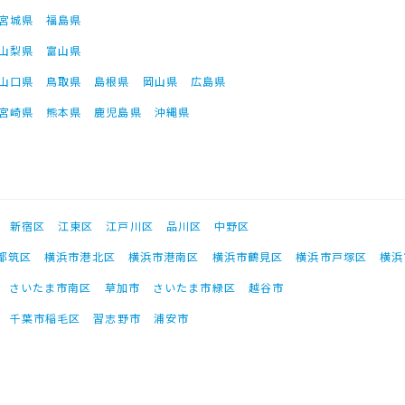
宮城県
福島県
山梨県
富山県
山口県
鳥取県
島根県
岡山県
広島県
宮崎県
熊本県
鹿児島県
沖縄県
新宿区
江東区
江戸川区
品川区
中野区
都筑区
横浜市港北区
横浜市港南区
横浜市鶴見区
横浜市戸塚区
横浜
さいたま市南区
草加市
さいたま市緑区
越谷市
千葉市稲毛区
習志野市
浦安市