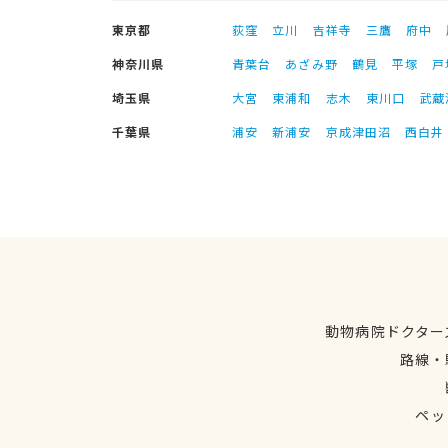
東京都
荻窪
立川
吉祥寺
三鷹
府中
神奈川県
青葉台
あざみ野
鶴見
平塚
戸
埼玉県
大宮
東浦和
志木
東川口
武蔵
千葉県
浦安
新浦安
京成津田沼
西白井
動物病院ドクター
路線・
ペッ