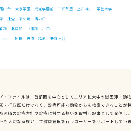
尾山台
大泉学園
成城学園前
三軒茶屋
上石神井
学芸大学
塚
辻堂
茅ケ崎
溝の口
浦和
北浦和
中浦和
川口
白井
船橋
行徳
稲毛
新鎌ヶ谷
ズ・ファイルは、首都圏を中心としてエリア拡大中の獣医師・動
駅・行政区だけでなく、診療可能な動物からも検索できることが
獣医師の診療方針や診療に対する想いを取材し記事として発信し
トも大切な家族として健康管理を行うユーザーをサポートしてい