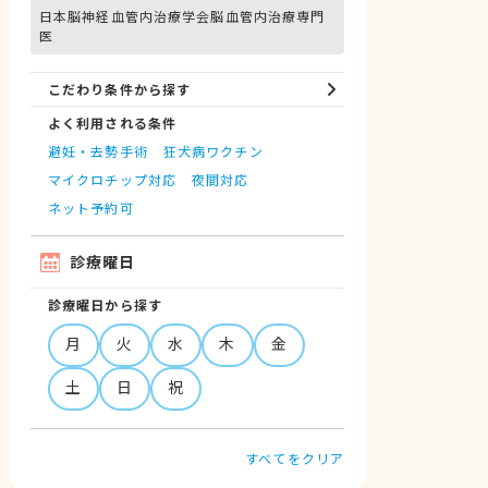
日本脳神経血管内治療学会脳血管内治療専門
医
こだわり条件から探す
よく利用される条件
避妊・去勢手術
狂犬病ワクチン
マイクロチップ対応
夜間対応
ネット予約可
診療曜日
診療曜日から探す
月
火
水
木
金
土
日
祝
すべてをクリア