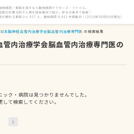
動物病院・獣医を探すなら動物病院ドクターズ・ファイル。
獣医の診療方針や人柄を独自取材で紹介。好みの条件で検索！
街の頼れる獣医さん 937 人、動物病院 9,443 件掲載中！(2026年08月09日現在)
日本脳神経血管内治療学会脳血管内治療専門医
の検索結果
経血管内治療学会脳血管内治療専門医の
ニック・病院は見つかりませんでした。
更して検索してください。
1