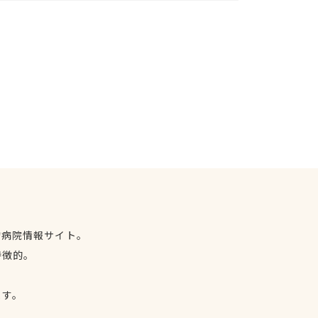
物病院情報サイト。
特徴的。
、
ます。