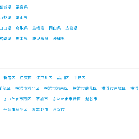
宮城県
福島県
山梨県
富山県
山口県
鳥取県
島根県
岡山県
広島県
宮崎県
熊本県
鹿児島県
沖縄県
新宿区
江東区
江戸川区
品川区
中野区
都筑区
横浜市港北区
横浜市港南区
横浜市鶴見区
横浜市戸塚区
横浜
さいたま市南区
草加市
さいたま市緑区
越谷市
千葉市稲毛区
習志野市
浦安市