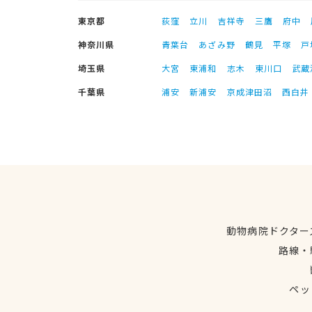
東京都
荻窪
立川
吉祥寺
三鷹
府中
神奈川県
青葉台
あざみ野
鶴見
平塚
戸
埼玉県
大宮
東浦和
志木
東川口
武蔵
千葉県
浦安
新浦安
京成津田沼
西白井
動物病院ドクター
路線・
ペッ