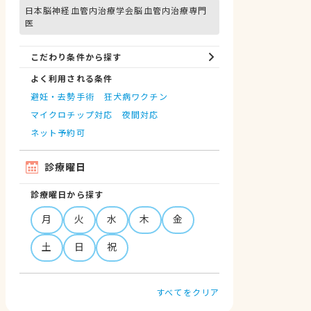
日本脳神経血管内治療学会脳血管内治療専門
医
こだわり条件から探す
よく利用される条件
避妊・去勢手術
狂犬病ワクチン
マイクロチップ対応
夜間対応
ネット予約可
診療曜日
診療曜日から探す
月
火
水
木
金
土
日
祝
すべてをクリア