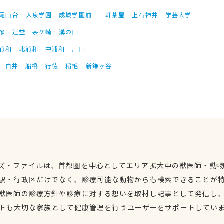
尾山台
大泉学園
成城学園前
三軒茶屋
上石神井
学芸大学
塚
辻堂
茅ケ崎
溝の口
浦和
北浦和
中浦和
川口
白井
船橋
行徳
稲毛
新鎌ヶ谷
ズ・ファイルは、首都圏を中心としてエリア拡大中の獣医師・動
駅・行政区だけでなく、診療可能な動物からも検索できることが
獣医師の診療方針や診療に対する想いを取材し記事として発信し
トも大切な家族として健康管理を行うユーザーをサポートしてい