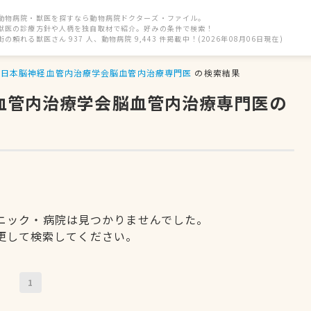
動物病院・獣医を探すなら動物病院ドクターズ・ファイル。
獣医の診療方針や人柄を独自取材で紹介。好みの条件で検索！
街の頼れる獣医さん 937 人、動物病院 9,443 件掲載中！(2026年08月06日現在)
日本脳神経血管内治療学会脳血管内治療専門医
の検索結果
経血管内治療学会脳血管内治療専門医の
ニック・病院は見つかりませんでした。
更して検索してください。
1