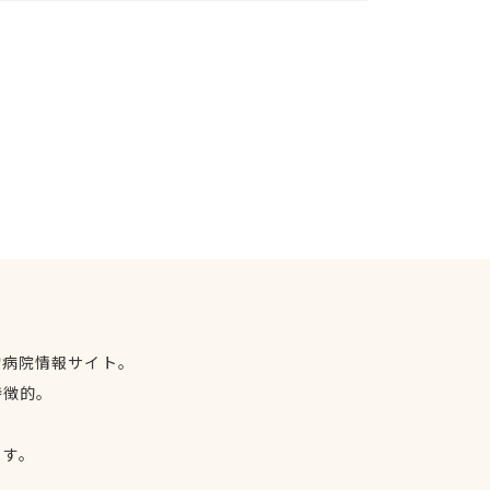
物病院情報サイト。
特徴的。
、
ます。