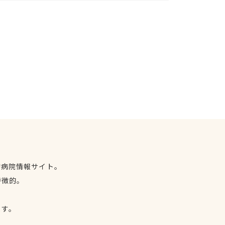
物病院情報サイト。
特徴的。
、
ます。