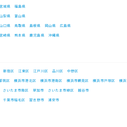
宮城県
福島県
山梨県
富山県
山口県
鳥取県
島根県
岡山県
広島県
宮崎県
熊本県
鹿児島県
沖縄県
新宿区
江東区
江戸川区
品川区
中野区
都筑区
横浜市港北区
横浜市港南区
横浜市鶴見区
横浜市戸塚区
横浜
さいたま市南区
草加市
さいたま市緑区
越谷市
千葉市稲毛区
習志野市
浦安市