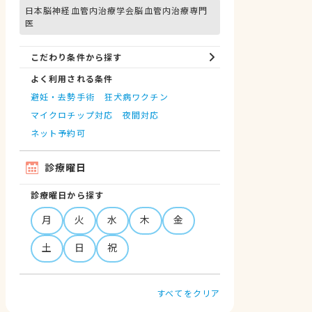
日本脳神経血管内治療学会脳血管内治療専門
医
こだわり条件から探す
よく利用される条件
避妊・去勢手術
狂犬病ワクチン
マイクロチップ対応
夜間対応
ネット予約可
診療曜日
診療曜日から探す
月
火
水
木
金
土
日
祝
すべてをクリア