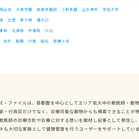
尾山台
大泉学園
成城学園前
三軒茶屋
上石神井
学芸大学
塚
辻堂
茅ケ崎
溝の口
浦和
北浦和
中浦和
川口
白井
船橋
行徳
稲毛
新鎌ヶ谷
ズ・ファイルは、首都圏を中心としてエリア拡大中の獣医師・動
駅・行政区だけでなく、診療可能な動物からも検索できることが
獣医師の診療方針や診療に対する想いを取材し記事として発信し
トも大切な家族として健康管理を行うユーザーをサポートしてい