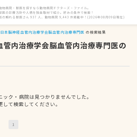
動物病院・獣医を探すなら動物病院ドクターズ・ファイル。
獣医の診療方針や人柄を独自取材で紹介。好みの条件で検索！
街の頼れる獣医さん 937 人、動物病院 9,443 件掲載中！(2026年08月09日現在)
日本脳神経血管内治療学会脳血管内治療専門医
の検索結果
経血管内治療学会脳血管内治療専門医の
ニック・病院は見つかりませんでした。
更して検索してください。
1