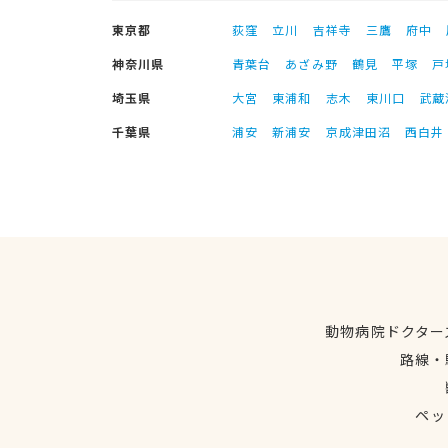
東京都
荻窪
立川
吉祥寺
三鷹
府中
神奈川県
青葉台
あざみ野
鶴見
平塚
戸
埼玉県
大宮
東浦和
志木
東川口
武蔵
千葉県
浦安
新浦安
京成津田沼
西白井
動物病院ドクター
路線・
ペッ