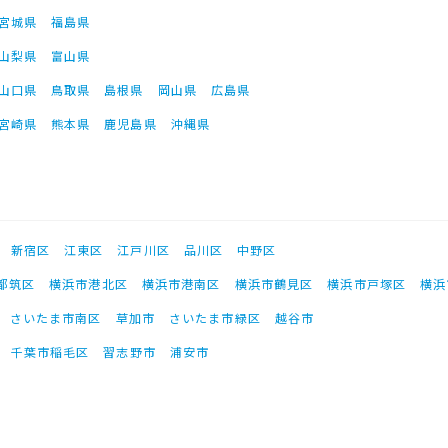
宮城県
福島県
山梨県
富山県
山口県
鳥取県
島根県
岡山県
広島県
宮崎県
熊本県
鹿児島県
沖縄県
新宿区
江東区
江戸川区
品川区
中野区
都筑区
横浜市港北区
横浜市港南区
横浜市鶴見区
横浜市戸塚区
横浜
さいたま市南区
草加市
さいたま市緑区
越谷市
千葉市稲毛区
習志野市
浦安市