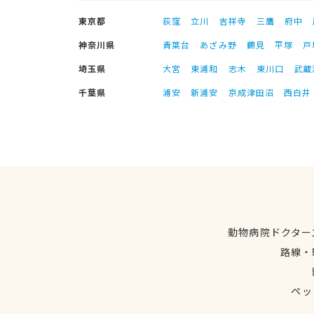
東京都
荻窪
立川
吉祥寺
三鷹
府中
神奈川県
青葉台
あざみ野
鶴見
平塚
戸
埼玉県
大宮
東浦和
志木
東川口
武蔵
千葉県
浦安
新浦安
京成津田沼
西白井
動物病院ドクター
路線・
ペッ