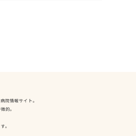
物病院情報サイト。
特徴的。
、
ます。