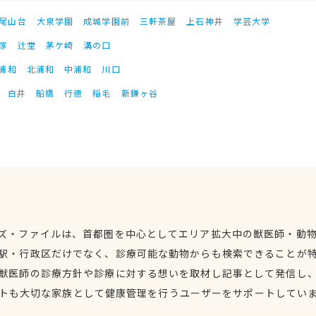
尾山台
大泉学園
成城学園前
三軒茶屋
上石神井
学芸大学
塚
辻堂
茅ケ崎
溝の口
浦和
北浦和
中浦和
川口
白井
船橋
行徳
稲毛
新鎌ヶ谷
ズ・ファイルは、首都圏を中心としてエリア拡大中の獣医師・動
駅・行政区だけでなく、診療可能な動物からも検索できることが
獣医師の診療方針や診療に対する想いを取材し記事として発信し
トも大切な家族として健康管理を行うユーザーをサポートしてい