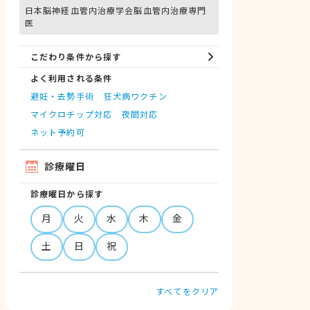
日本脳神経血管内治療学会脳血管内治療専門
医
こだわり条件から探す
よく利用される条件
避妊・去勢手術
狂犬病ワクチン
マイクロチップ対応
夜間対応
ネット予約可
診療曜日
診療曜日から探す
月
火
水
木
金
土
日
祝
すべてをクリア