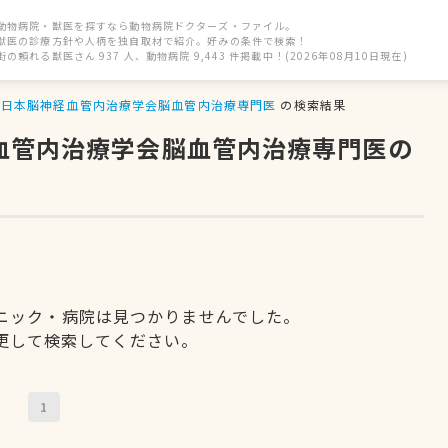
動物病院・獣医を探すなら動物病院ドクターズ・ファイル。
獣医の診療方針や人柄を独自取材で紹介。好みの条件で検索！
街の頼れる獣医さん 937 人、動物病院 9,443 件掲載中！(2026年08月10日現在)
日本脳神経血管内治療学会脳血管内治療専門医
の検索結果
経血管内治療学会脳血管内治療専門医の
ニック・病院は見つかりませんでした。
更して検索してください。
1