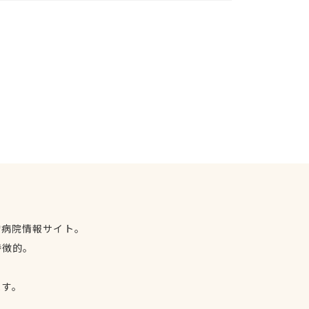
物病院情報サイト。
特徴的。
、
ます。