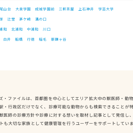
尾山台
大泉学園
成城学園前
三軒茶屋
上石神井
学芸大学
塚
辻堂
茅ケ崎
溝の口
浦和
北浦和
中浦和
川口
白井
船橋
行徳
稲毛
新鎌ヶ谷
ズ・ファイルは、首都圏を中心としてエリア拡大中の獣医師・動
駅・行政区だけでなく、診療可能な動物からも検索できることが
獣医師の診療方針や診療に対する想いを取材し記事として発信し
トも大切な家族として健康管理を行うユーザーをサポートしてい