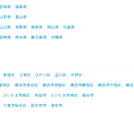
宮城県
福島県
山梨県
富山県
山口県
鳥取県
島根県
岡山県
広島県
宮崎県
熊本県
鹿児島県
沖縄県
新宿区
江東区
江戸川区
品川区
中野区
都筑区
横浜市港北区
横浜市港南区
横浜市鶴見区
横浜市戸塚区
横浜
さいたま市南区
草加市
さいたま市緑区
越谷市
千葉市稲毛区
習志野市
浦安市