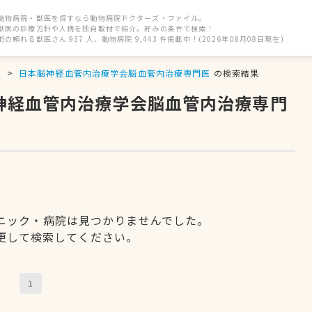
動物病院・獣医を探すなら動物病院ドクターズ・ファイル。
獣医の診療方針や人柄を独自取材で紹介。好みの条件で検索！
街の頼れる獣医さん 937 人、動物病院 9,443 件掲載中！(2026年08月08日現在)
駅
日本脳神経血管内治療学会脳血管内治療専門医
の検索結果
脳神経血管内治療学会脳血管内治療専門
ニック・病院は見つかりませんでした。
更して検索してください。
1