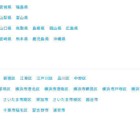
宮城県
福島県
山梨県
富山県
山口県
鳥取県
島根県
岡山県
広島県
宮崎県
熊本県
鹿児島県
沖縄県
新宿区
江東区
江戸川区
品川区
中野区
都筑区
横浜市港北区
横浜市港南区
横浜市鶴見区
横浜市戸塚区
横浜
さいたま市南区
草加市
さいたま市緑区
越谷市
千葉市稲毛区
習志野市
浦安市