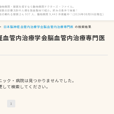
動物病院・獣医を探すなら動物病院ドクターズ・ファイル。
獣医の診療方針や人柄を独自取材で紹介。好みの条件で検索！
街の頼れる獣医さん 937 人、動物病院 9,443 件掲載中！(2026年08月06日現在)
日本脳神経血管内治療学会脳血管内治療専門医
の検索結果
神経血管内治療学会脳血管内治療専門医
ニック・病院は見つかりませんでした。
更して検索してください。
1