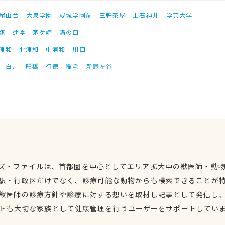
尾山台
大泉学園
成城学園前
三軒茶屋
上石神井
学芸大学
塚
辻堂
茅ケ崎
溝の口
浦和
北浦和
中浦和
川口
白井
船橋
行徳
稲毛
新鎌ヶ谷
ズ・ファイルは、首都圏を中心としてエリア拡大中の獣医師・動
駅・行政区だけでなく、診療可能な動物からも検索できることが
獣医師の診療方針や診療に対する想いを取材し記事として発信し
トも大切な家族として健康管理を行うユーザーをサポートしてい