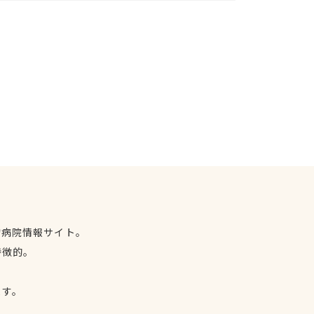
物病院情報サイト。
特徴的。
、
ます。