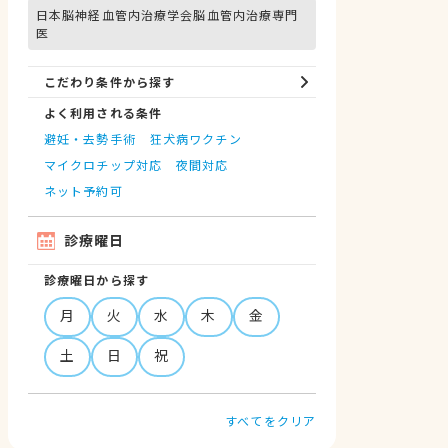
日本脳神経血管内治療学会脳血管内治療専門
医
こだわり条件から探す
よく利用される条件
避妊・去勢手術
狂犬病ワクチン
マイクロチップ対応
夜間対応
ネット予約可
診療曜日
診療曜日から探す
月
火
水
木
金
土
日
祝
すべてをクリア