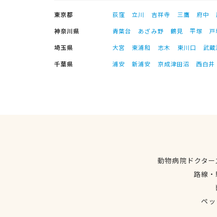
東京都
荻窪
立川
吉祥寺
三鷹
府中
神奈川県
青葉台
あざみ野
鶴見
平塚
戸
埼玉県
大宮
東浦和
志木
東川口
武蔵
千葉県
浦安
新浦安
京成津田沼
西白井
動物病院ドクター
路線・
ペッ