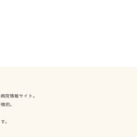
物病院情報サイト。
特徴的。
、
ます。