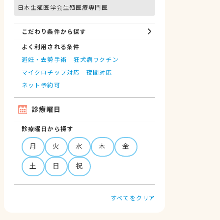
日本生殖医学会生殖医療専門医
こだわり条件から探す
よく利用される条件
避妊・去勢手術
狂犬病ワクチン
マイクロチップ対応
夜間対応
ネット予約可
診療曜日
診療曜日から探す
月
火
水
木
金
土
日
祝
すべてをクリア