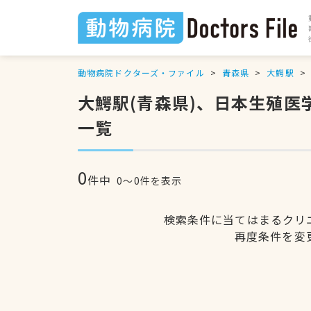
動物病院ドクターズ・ファイル
青森県
大鰐駅
大鰐駅(青森県)、日本生殖
一覧
0
件中
0〜0件を表示
検索条件に当てはまるクリ
再度条件を変