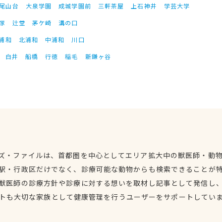
尾山台
大泉学園
成城学園前
三軒茶屋
上石神井
学芸大学
塚
辻堂
茅ケ崎
溝の口
浦和
北浦和
中浦和
川口
白井
船橋
行徳
稲毛
新鎌ヶ谷
ズ・ファイルは、首都圏を中心としてエリア拡大中の獣医師・動
駅・行政区だけでなく、診療可能な動物からも検索できることが
獣医師の診療方針や診療に対する想いを取材し記事として発信し
トも大切な家族として健康管理を行うユーザーをサポートしてい