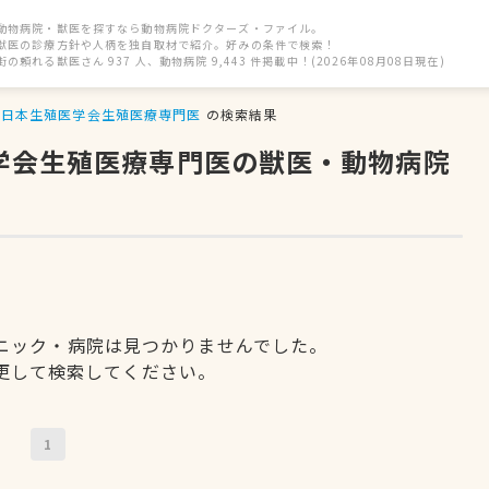
動物病院・獣医を探すなら動物病院ドクターズ・ファイル。
獣医の診療方針や人柄を独自取材で紹介。好みの条件で検索！
街の頼れる獣医さん 937 人、動物病院 9,443 件掲載中！(2026年08月08日現在)
日本生殖医学会生殖医療専門医
の検索結果
医学会生殖医療専門医の獣医・動物病院
ニック・病院は見つかりませんでした。
更して検索してください。
1