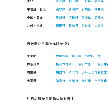
東北
青森県
秋田県
山形県
岩手県
甲信越・北陸
長野県
新潟県
石川県
福井県
中国・四国
香川県
徳島県
愛媛県
高知県
九州・沖縄
福岡県
長崎県
佐賀県
大分県
行政区から動物病院を探す
東京都
世田谷区
練馬区
杉並区
大田区
神奈川県
横浜市青葉区
横浜市緑区
横浜市
埼玉県
川口市
所沢市
さいたま市浦和区
千葉県
船橋市
市川市
松戸市
八千代市
注目の駅から動物病院を探す