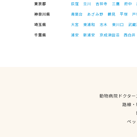
東京都
荻窪
立川
吉祥寺
三鷹
府中
神奈川県
青葉台
あざみ野
鶴見
平塚
戸
埼玉県
大宮
東浦和
志木
東川口
武蔵
千葉県
浦安
新浦安
京成津田沼
西白井
動物病院ドクター
路線・
ペッ