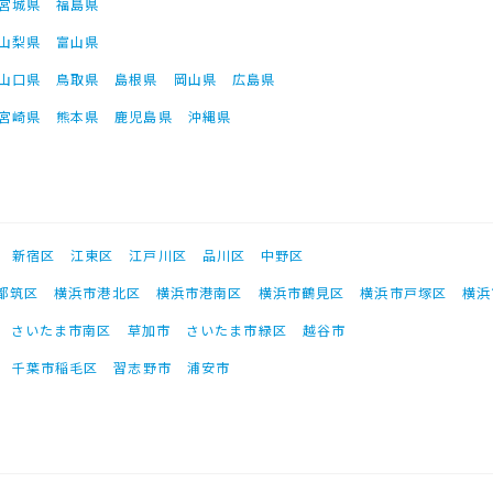
宮城県
福島県
山梨県
富山県
山口県
鳥取県
島根県
岡山県
広島県
宮崎県
熊本県
鹿児島県
沖縄県
新宿区
江東区
江戸川区
品川区
中野区
都筑区
横浜市港北区
横浜市港南区
横浜市鶴見区
横浜市戸塚区
横浜
さいたま市南区
草加市
さいたま市緑区
越谷市
千葉市稲毛区
習志野市
浦安市