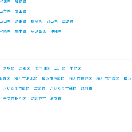
宮城県
福島県
山梨県
富山県
山口県
鳥取県
島根県
岡山県
広島県
宮崎県
熊本県
鹿児島県
沖縄県
新宿区
江東区
江戸川区
品川区
中野区
都筑区
横浜市港北区
横浜市港南区
横浜市鶴見区
横浜市戸塚区
横浜
さいたま市南区
草加市
さいたま市緑区
越谷市
千葉市稲毛区
習志野市
浦安市