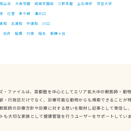
尾山台
大泉学園
成城学園前
三軒茶屋
上石神井
学芸大学
塚
辻堂
茅ケ崎
溝の口
浦和
北浦和
中浦和
川口
白井
船橋
行徳
稲毛
新鎌ヶ谷
ズ・ファイルは、首都圏を中心としてエリア拡大中の獣医師・動
駅・行政区だけでなく、診療可能な動物からも検索できることが
獣医師の診療方針や診療に対する想いを取材し記事として発信し
トも大切な家族として健康管理を行うユーザーをサポートしてい