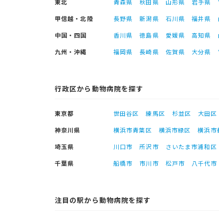
東北
青森県
秋田県
山形県
岩手県
甲信越・北陸
長野県
新潟県
石川県
福井県
中国・四国
香川県
徳島県
愛媛県
高知県
九州・沖縄
福岡県
長崎県
佐賀県
大分県
行政区から動物病院を探す
東京都
世田谷区
練馬区
杉並区
大田区
神奈川県
横浜市青葉区
横浜市緑区
横浜市
埼玉県
川口市
所沢市
さいたま市浦和区
千葉県
船橋市
市川市
松戸市
八千代市
注目の駅から動物病院を探す