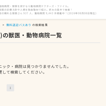
動物病院・獣医を探すなら動物病院ドクターズ・ファイル。
獣医の診療方針や人柄を独自取材で紹介。好みの条件で検索！
街の頼れる獣医さん 937 人、動物病院 9,443 件掲載中！(2026年08月08日現在)
区
無料送迎バスあり
の検索結果
)の獣医・動物病院一覧
ニック・病院は見つかりませんでした。
更して検索してください。
1