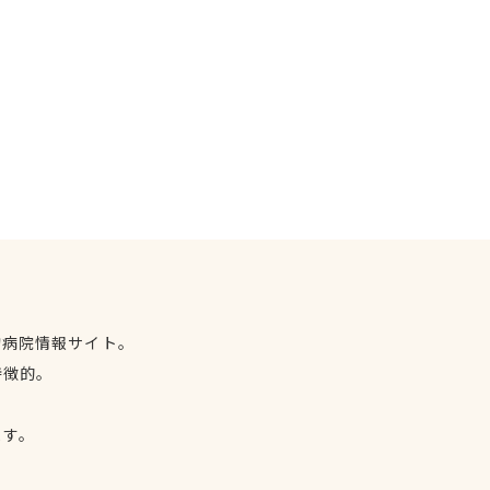
物病院情報サイト。
特徴的。
、
ます。