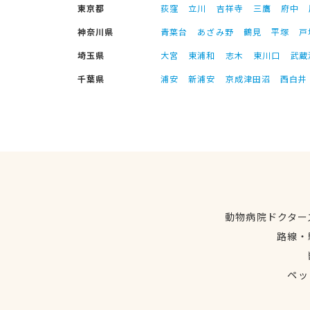
東京都
荻窪
立川
吉祥寺
三鷹
府中
神奈川県
青葉台
あざみ野
鶴見
平塚
戸
埼玉県
大宮
東浦和
志木
東川口
武蔵
千葉県
浦安
新浦安
京成津田沼
西白井
動物病院ドクター
路線・
ペッ