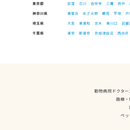
東京都
荻窪
立川
吉祥寺
三鷹
府中
神奈川県
青葉台
あざみ野
鶴見
平塚
戸
埼玉県
大宮
東浦和
志木
東川口
武蔵
千葉県
浦安
新浦安
京成津田沼
西白井
動物病院ドクター
路線・
ペッ