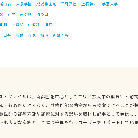
尾山台
大泉学園
成城学園前
三軒茶屋
上石神井
学芸大学
塚
辻堂
茅ケ崎
溝の口
浦和
北浦和
中浦和
川口
白井
船橋
行徳
稲毛
新鎌ヶ谷
ズ・ファイルは、首都圏を中心としてエリア拡大中の獣医師・動
駅・行政区だけでなく、診療可能な動物からも検索できることが
獣医師の診療方針や診療に対する想いを取材し記事として発信し
トも大切な家族として健康管理を行うユーザーをサポートしてい