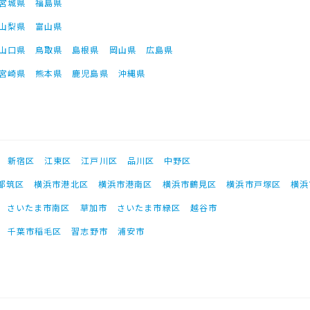
宮城県
福島県
山梨県
富山県
山口県
鳥取県
島根県
岡山県
広島県
宮崎県
熊本県
鹿児島県
沖縄県
新宿区
江東区
江戸川区
品川区
中野区
都筑区
横浜市港北区
横浜市港南区
横浜市鶴見区
横浜市戸塚区
横浜
さいたま市南区
草加市
さいたま市緑区
越谷市
千葉市稲毛区
習志野市
浦安市