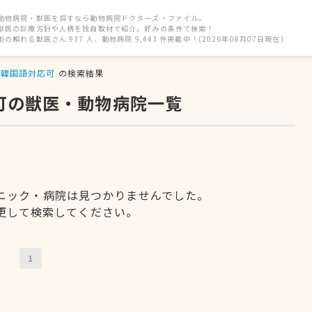
動物病院・獣医を探すなら動物病院ドクターズ・ファイル。
獣医の診療方針や人柄を独自取材で紹介。好みの条件で検索！
街の頼れる獣医さん 937 人、動物病院 9,443 件掲載中！(2026年08月07日現在)
韓国語対応可
の検索結果
可の獣医・動物病院一覧
ニック・病院は見つかりませんでした。
更して検索してください。
1