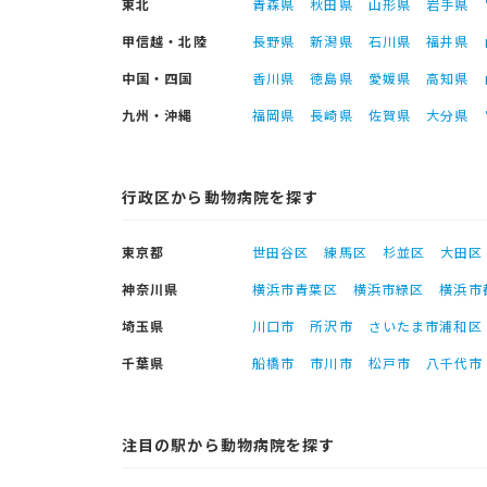
東北
青森県
秋田県
山形県
岩手県
甲信越・北陸
長野県
新潟県
石川県
福井県
中国・四国
香川県
徳島県
愛媛県
高知県
九州・沖縄
福岡県
長崎県
佐賀県
大分県
行政区から動物病院を探す
東京都
世田谷区
練馬区
杉並区
大田区
神奈川県
横浜市青葉区
横浜市緑区
横浜市
埼玉県
川口市
所沢市
さいたま市浦和区
千葉県
船橋市
市川市
松戸市
八千代市
注目の駅から動物病院を探す