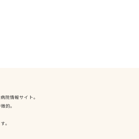
物病院情報サイト。
特徴的。
、
ます。