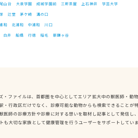
尾山台
大泉学園
成城学園前
三軒茶屋
上石神井
学芸大学
塚
辻堂
茅ケ崎
溝の口
浦和
北浦和
中浦和
川口
白井
船橋
行徳
稲毛
新鎌ヶ谷
ズ・ファイルは、首都圏を中心としてエリア拡大中の獣医師・動
駅・行政区だけでなく、診療可能な動物からも検索できることが
獣医師の診療方針や診療に対する想いを取材し記事として発信し
トも大切な家族として健康管理を行うユーザーをサポートしてい