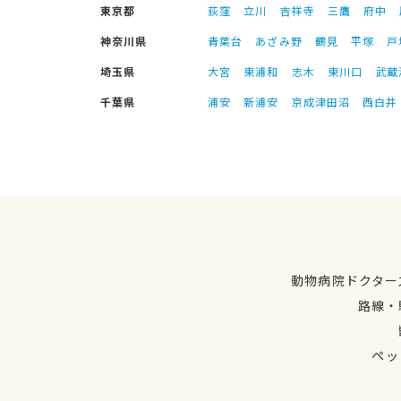
東京都
荻窪
立川
吉祥寺
三鷹
府中
神奈川県
青葉台
あざみ野
鶴見
平塚
戸
埼玉県
大宮
東浦和
志木
東川口
武蔵
千葉県
浦安
新浦安
京成津田沼
西白井
動物病院ドクター
路線・
ペッ