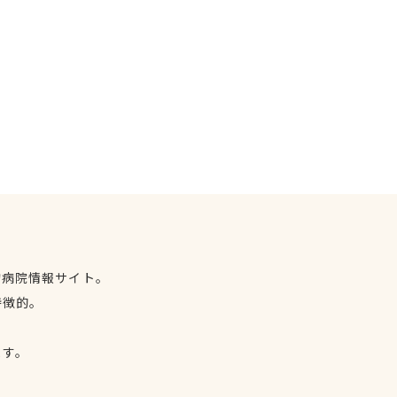
物病院情報サイト。
特徴的。
、
ます。