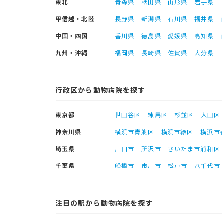
東北
青森県
秋田県
山形県
岩手県
甲信越・北陸
長野県
新潟県
石川県
福井県
中国・四国
香川県
徳島県
愛媛県
高知県
九州・沖縄
福岡県
長崎県
佐賀県
大分県
行政区から動物病院を探す
東京都
世田谷区
練馬区
杉並区
大田区
神奈川県
横浜市青葉区
横浜市緑区
横浜市
埼玉県
川口市
所沢市
さいたま市浦和区
千葉県
船橋市
市川市
松戸市
八千代市
注目の駅から動物病院を探す