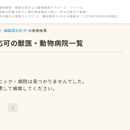
動物病院・獣医を探すなら動物病院ドクターズ・ファイル。
獣医の診療方針や人柄を独自取材で紹介。好みの条件で検索！
街の頼れる獣医さん 937 人、動物病院 9,443 件掲載中！(2026年08月08日現在)
韓国語対応可
の検索結果
応可の獣医・動物病院一覧
ニック・病院は見つかりませんでした。
更して検索してください。
1