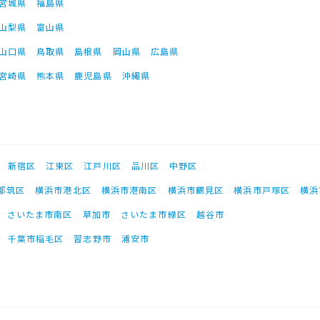
宮城県
福島県
山梨県
富山県
山口県
鳥取県
島根県
岡山県
広島県
宮崎県
熊本県
鹿児島県
沖縄県
新宿区
江東区
江戸川区
品川区
中野区
都筑区
横浜市港北区
横浜市港南区
横浜市鶴見区
横浜市戸塚区
横浜
さいたま市南区
草加市
さいたま市緑区
越谷市
千葉市稲毛区
習志野市
浦安市