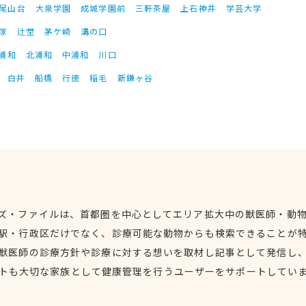
尾山台
大泉学園
成城学園前
三軒茶屋
上石神井
学芸大学
塚
辻堂
茅ケ崎
溝の口
浦和
北浦和
中浦和
川口
白井
船橋
行徳
稲毛
新鎌ヶ谷
ズ・ファイルは、首都圏を中心としてエリア拡大中の獣医師・動
駅・行政区だけでなく、診療可能な動物からも検索できることが
獣医師の診療方針や診療に対する想いを取材し記事として発信し
トも大切な家族として健康管理を行うユーザーをサポートしてい