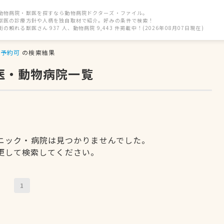
動物病院・獣医を探すなら動物病院ドクターズ・ファイル。
獣医の診療方針や人柄を独自取材で紹介。好みの条件で検索！
街の頼れる獣医さん 937 人、動物病院 9,443 件掲載中！(2026年08月07日現在)
予約可
の検索結果
医・動物病院一覧
ニック・病院は見つかりませんでした。
更して検索してください。
1