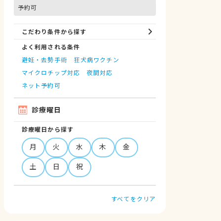
予約可
こだわり条件から探す
よく利用される条件
避妊・去勢手術
狂犬病ワクチン
マイクロチップ対応
夜間対応
ネット予約可
診療曜日
診療曜日から探す
月
火
水
木
金
土
日
祝
すべてをクリア