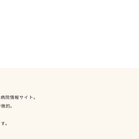
物病院情報サイト。
特徴的。
、
ます。