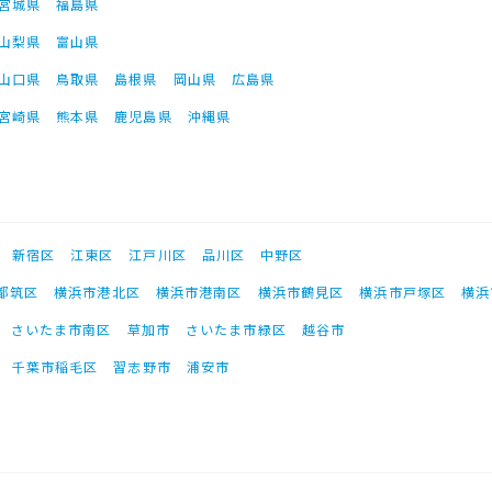
宮城県
福島県
山梨県
富山県
山口県
鳥取県
島根県
岡山県
広島県
宮崎県
熊本県
鹿児島県
沖縄県
新宿区
江東区
江戸川区
品川区
中野区
都筑区
横浜市港北区
横浜市港南区
横浜市鶴見区
横浜市戸塚区
横浜
さいたま市南区
草加市
さいたま市緑区
越谷市
千葉市稲毛区
習志野市
浦安市