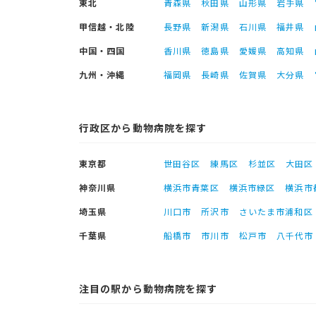
東北
青森県
秋田県
山形県
岩手県
甲信越・北陸
長野県
新潟県
石川県
福井県
中国・四国
香川県
徳島県
愛媛県
高知県
九州・沖縄
福岡県
長崎県
佐賀県
大分県
行政区から動物病院を探す
東京都
世田谷区
練馬区
杉並区
大田区
神奈川県
横浜市青葉区
横浜市緑区
横浜市
埼玉県
川口市
所沢市
さいたま市浦和区
千葉県
船橋市
市川市
松戸市
八千代市
注目の駅から動物病院を探す