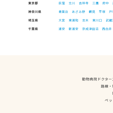
東京都
荻窪
立川
吉祥寺
三鷹
府中
神奈川県
青葉台
あざみ野
鶴見
平塚
戸
埼玉県
大宮
東浦和
志木
東川口
武蔵
千葉県
浦安
新浦安
京成津田沼
西白井
動物病院ドクター
路線・
ペッ