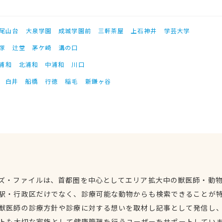
尾山台
大泉学園
成城学園前
三軒茶屋
上石神井
学芸大学
塚
辻堂
茅ケ崎
溝の口
浦和
北浦和
中浦和
川口
白井
船橋
行徳
稲毛
新鎌ヶ谷
ズ・ファイルは、首都圏を中心としてエリア拡大中の獣医師・動
駅・行政区だけでなく、診療可能な動物からも検索できることが
獣医師の診療方針や診療に対する想いを取材し記事として発信し
トも大切な家族として健康管理を行うユーザーをサポートしてい