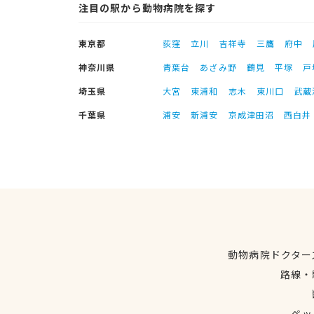
注目の駅から動物病院を探す
東京都
荻窪
立川
吉祥寺
三鷹
府中
神奈川県
青葉台
あざみ野
鶴見
平塚
戸
埼玉県
大宮
東浦和
志木
東川口
武蔵
千葉県
浦安
新浦安
京成津田沼
西白井
動物病院ドクター
路線・
ペッ