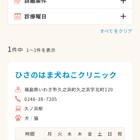
詳細条件
診療曜日
すべてをクリア
1
件中
1
〜
1
件を表示
ひさのはま犬ねこクリニック
福島県いわき市久之浜町久之浜字北町120
0246-38-7205
久ノ浜駅
犬
猫
時間
月
火
水
木
金
土
日
祝